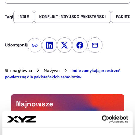
INDIE
KONFLIKT INDYJSKO PAKISTAŃSKI
PAKISTAN
Tagi
Udostępnij
Kopiuj link artykułu
Udostępnij na LinkedIn
Udostępnij na Twitterze
Udostępnij na Faceboo
Udostępnij przez
Strona główna
Na żywo
Indie zamykają przestrzeń
powietrzną dla pakistańskich samolotów
Najnowsze
4 min temu
Rząd zmienia plan wobec inwestycji