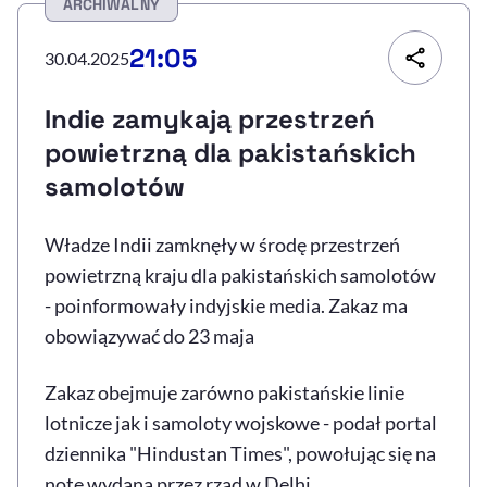
ARCHIWALNY
Resetuj opcje
21:05
30.04.2025
Ułatwienia dostępności wspierają:
Indie zamykają przestrzeń
powietrzną dla pakistańskich
samolotów
Władze Indii zamknęły w środę przestrzeń
powietrzną kraju dla pakistańskich samolotów
- poinformowały indyjskie media. Zakaz ma
, otwiera się w nowym 
Sprawdź, jak i dlaczego zwiększamy dostępność
obowiązywać do 23 maja
Zakaz obejmuje zarówno pakistańskie linie
, otwiera się w nowym oknie
Zgłoś problem
Deklaracja dostępności
, otwiera się w no
lotnicze jak i samoloty wojskowe - podał portal
dziennika "Hindustan Times", powołując się na
notę wydaną przez rząd w Delhi.