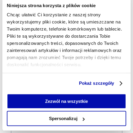
Niniejsza strona korzysta z plików cookie
infrastrukturalnych wokół CPK.
Powstanie nowa droga
Chcąc ułatwić Ci korzystanie z naszej strony
wykorzystujemy pliki cookie, które są umieszczane na
Twoim komputerze, telefonie komórkowym lub tablecie.
6 min temu
Pliki te są wykorzystywane do dostarczania Tobie
Alarm nad Bałtykiem. Polskie
spersonalizowanych treści, dopasowanych do Twoich
lotnictwo przechwyciło rosyjski
zainteresowań artykułów i informacji reklamowych oraz
samolot
pomagają nam zrozumieć Twoje potrzeby i dzięki temu
doskonalić funkcjonalności serwisu.
30 min temu
Coraz lepsze odczyty PMI z
Część z plików jest niezbędna do prawidłowego działania
Pokaż szczegóły
amerykańskiej gospodarki. Najlepszy
serwisu i jego funkcjonalności.
wynik od maja 2022
Jeżeli nie wyrażasz zgody na zapisywanie plików cookie,
możesz łatwo zarządzać swoimi uprawnieniami, np. we
Zezwól na wszystkie
własnej przeglądarce internetowej lub po wybraniu opcji
15:44
Zarządzaj cookie.
Maciej Krupa został nowym CEO
Spersonalizuj
Grupy Barlinek
Szczegółowe informacje na ten temat znajdziesz w