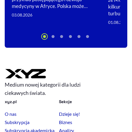
medycyny w Afryce. Polska może…
kilkunastu
turbulencje
03.08.2026
01.08.2026
Medium nowej kategorii dla ludzi
ciekawych świata.
xyz.pl
Sekcje
O nas
Dzieje się!
Subskrypcja
Biznes
Subskrypcja akademicka
Analizy