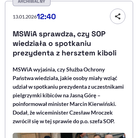
ARCHIWALNY
Resetuj opcje
12:40
13.01.2026
Ułatwienia dostępności wspierają:
MSWiA sprawdza, czy SOP
wiedziała o spotkaniu
prezydenta z hersztem kiboli
MSWiA wyjaśnia, czy Służba Ochrony
Państwa wiedziała, jakie osoby miały wziąć
udział w spotkaniu prezydenta z uczestnikami
, otwiera się w nowym 
Sprawdź, jak i dlaczego zwiększamy dostępność
pielgrzymki kibiców na Jasną Górę –
poinformował minister Marcin Kierwiński.
Dodał, że wiceminister Czesław Mroczek
, otwiera się w nowym oknie
Zgłoś problem
Deklaracja dostępności
, otwiera się w no
zwrócił się w tej sprawie do p.o. szefa SOP.