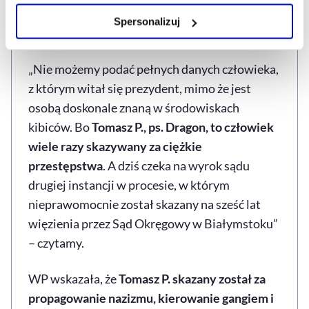
Zarządzaj cookie.
prezydencie", na co prezydent odkrzyknął
Spersonalizuj
"czołem, kibice".
Szczegółowe informacje na ten temat znajdziesz w
naszej
Polityce Prywatności
.
„Nie możemy podać pełnych danych człowieka,
z którym witał się prezydent, mimo że jest
osobą doskonale znaną w środowiskach
kibiców. Bo
Tomasz P., ps. Dragon, to człowiek
wiele razy skazywany za ciężkie
przestępstwa
. A dziś czeka na wyrok sądu
drugiej instancji w procesie, w którym
nieprawomocnie został skazany na sześć lat
więzienia przez Sąd Okręgowy w Białymstoku”
– czytamy.
WP wskazała, że
Tomasz P. skazany został za
propagowanie nazizmu, kierowanie gangiem i