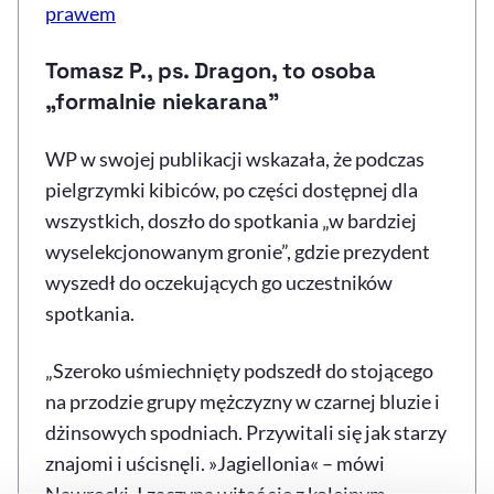
prawem
Tomasz P., ps. Dragon
, to osoba
„formalnie niekarana"
WP w swojej publikacji wskazała, że podczas
pielgrzymki kibiców, po części dostępnej dla
wszystkich, doszło do spotkania „w bardziej
wyselekcjonowanym gronie”, gdzie prezydent
wyszedł do oczekujących go uczestników
spotkania.
„Szeroko uśmiechnięty podszedł do stojącego
na przodzie grupy mężczyzny w czarnej bluzie i
dżinsowych spodniach. Przywitali się jak starzy
znajomi i uścisnęli. »Jagiellonia« – mówi
Nawrocki. I zaczyna witać się z kolejnym