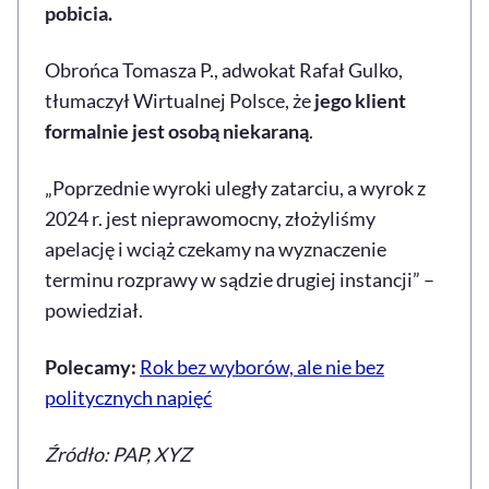
pobicia.
Obrońca Tomasza P., adwokat Rafał Gulko,
tłumaczył Wirtualnej Polsce, że
jego klient
formalnie jest osobą niekaraną
.
„Poprzednie wyroki uległy zatarciu, a wyrok z
2024 r. jest nieprawomocny, złożyliśmy
apelację i wciąż czekamy na wyznaczenie
terminu rozprawy w sądzie drugiej instancji” –
powiedział.
Polecamy:
Rok bez wyborów, ale nie bez
politycznych napięć
Źródło: PAP, XYZ