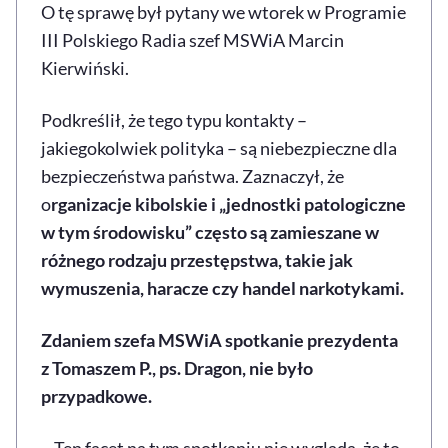
O tę sprawę był pytany we wtorek w Programie
III Polskiego Radia szef MSWiA Marcin
Kierwiński.
Podkreślił, że tego typu kontakty –
jakiegokolwiek polityka – są niebezpieczne dla
bezpieczeństwa państwa. Zaznaczył, że
o
rganizacje kibolskie i „jednostki patologiczne
w tym środowisku” często są zamieszane w
różnego rodzaju przestępstwa, takie jak
wymuszenia, haracze czy handel narkotykami.
Zdaniem szefa MSWiA spotkanie prezydenta
z Tomaszem P., ps. Dragon, nie było
przypadkowe.
– Ten facet na tym spotkaniu nie wygląda, że to