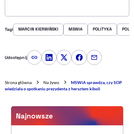
MARCIN KIERWIŃSKI
MSWIA
POLITYKA
POLS
Tagi
Udostępnij
Kopiuj link artykułu
Udostępnij na LinkedIn
Udostępnij na Twitterze
Udostępnij na Faceboo
Udostępnij przez
Strona główna
Na żywo
MSWiA sprawdza, czy SOP
wiedziała o spotkaniu prezydenta z hersztem kiboli
Najnowsze