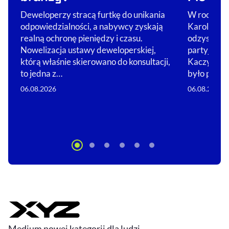
Deweloperzy stracą furtkę do unikania
W rocznicę
odpowiedzialności, a nabywcy zyskają
Karola Naw
realną ochronę pieniędzy i czasu.
odzyskać p
Nowelizacja ustawy deweloperskiej,
partyjnych
którą właśnie skierowano do konsultacji,
Kaczyńskie
to jedna z…
było prze
06.08.2026
06.08.2026
Medium nowej kategorii dla ludzi