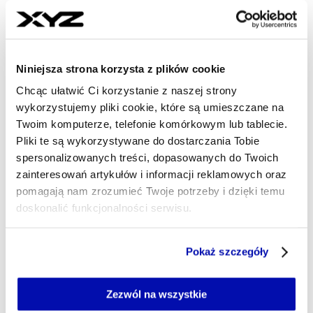
kibicem. Tyle widać i słychać na filmiku, który
można obejrzeć m.in. na profilach posłów PiS
Michała Wosia i Sebastiana Kalety oraz wielu
Niniejsza strona korzysta z plików cookie
stronach związanych z kibicami i ruchem
Chcąc ułatwić Ci korzystanie z naszej strony
kibicowskim” – podała WP.
wykorzystujemy pliki cookie, które są umieszczane na
Twoim komputerze, telefonie komórkowym lub tablecie.
Na nagraniu, którego na profilach posłów PiS
Pliki te są wykorzystywane do dostarczania Tobie
dzisiaj już nie odnaleźliśmy, widać, jak
spersonalizowanych treści, dopasowanych do Twoich
Nawrocki zauważa stojącego w pierwszym
zainteresowań artykułów i informacji reklamowych oraz
pomagają nam zrozumieć Twoje potrzeby i dzięki temu
rzędzie Tomasza P., podchodzi i wita się z nim
doskonalić funkcjonalności serwisu.
serdecznym uściskiem dłoni
. Obaj panowie
sprawiają wrażenie, jakby nie było to ich
Część z plików jest niezbędna do prawidłowego działania
pierwsze spotkanie.
Pokaż szczegóły
serwisu i jego funkcjonalności.
Jeżeli nie wyrażasz zgody na zapisywanie plików cookie,
W trakcie zdarzenia z ławek zajmowanych
możesz łatwo zarządzać swoimi uprawnieniami, np. we
Zezwól na wszystkie
przez kibiców krzyknięto "czołem, panie
własnej przeglądarce internetowej lub po wybraniu opcji