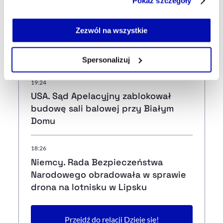
Południowym
Pokaż szczegóły
serwisu i jego funkcjonalności.
Jeżeli nie wyrażasz zgody na zapisywanie plików cookie,
możesz łatwo zarządzać swoimi uprawnieniami, np. we
19:53
Zezwól na wszystkie
własnej przeglądarce internetowej lub po wybraniu opcji
Rząd potwierdził wysokość płacy
Zarządzaj cookie.
minimalnej na 2027 rok
Spersonalizuj
Szczegółowe informacje na ten temat znajdziesz w
19:24
naszej
Polityce Prywatności
.
USA. Sąd Apelacyjny zablokował
budowę sali balowej przy Białym
Domu
18:26
Niemcy. Rada Bezpieczeństwa
Narodowego obradowała w sprawie
drona na lotnisku w Lipsku
Przejdź do relacji Dzieje się!