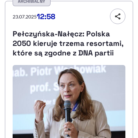
ARCHIWALNY
Resetuj opcje
12:58
23.07.2025
Ułatwienia dostępności wspierają:
Pełczyńska-Nałęcz: Polska
2050 kieruje trzema resortami,
które są zgodne z DNA partii
, otwiera się w nowym 
Sprawdź, jak i dlaczego zwiększamy dostępność
, otwiera się w nowym oknie
Zgłoś problem
Deklaracja dostępności
, otwiera się w no