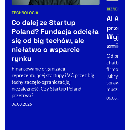
BIZNES
TECH
Kategorie 
TECHNOLOGIA
Kategorie artykułu:
AI Act,
Co dalej ze Startup
przejrz
Poland? Fundacja odcięła
Wyjaśn
się od big techów, ale
zmienił
niełatwo o wsparcie
Od prosteg
rynku
chatbotem 
Finansowanie organizacji
firmowych.
reprezentującej startupy i VC przez big
„ukryta” je
techy zaczęło ograniczać jej
sprawą now
niezależność. Czy Startup Poland
muszą ją u
przetrwa?
06.08.2026
06.08.2026