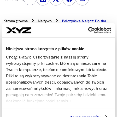
Kopiuj link artykułu
Udostępnij na LinkedIn
Udostępnij na Twitterze
Udostępnij na Faceboo
Udostępnij przez
Strona główna
Na żywo
Pełczyńska-Nałęcz: Polska
2050 kieruje trzema resortami, które są zgodne z DNA partii
Najnowsze
Niniejsza strona korzysta z plików cookie
Chcąc ułatwić Ci korzystanie z naszej strony
wykorzystujemy pliki cookie, które są umieszczane na
Twoim komputerze, telefonie komórkowym lub tablecie.
13 min temu
Pliki te są wykorzystywane do dostarczania Tobie
Plan A i B na życie. Jak zaplanować
spersonalizowanych treści, dopasowanych do Twoich
swoje longevity?
zainteresowań artykułów i informacji reklamowych oraz
pomagają nam zrozumieć Twoje potrzeby i dzięki temu
20:39
doskonalić funkcjonalności serwisu.
Nieprawidłowości w warszawskich
szpitalach. Najwięcej w Szpitalu
Część z plików jest niezbędna do prawidłowego działania