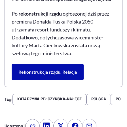
Po
rekonstrukcji rządu
ogłoszonej dziś przez
premiera Donalda Tuska Polska 2050
utrzymała resort funduszy i klimatu.
Dodatkowo, dotychczasowa wiceminister
kultury Marta Cienkowska została nową
szefową tego ministerstwa.
Rekonstrukcja rządu. Relacja
KATARZYNA PEŁCZYŃSKA-NAŁĘCZ
POLSKA
POLS
Tagi
Udostępnij