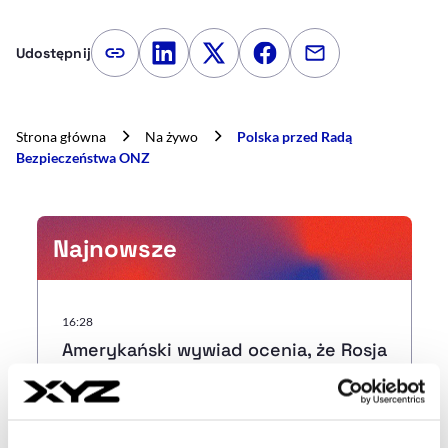
Udostępnij
Kopiuj link artykułu
Udostępnij na LinkedIn
Udostępnij na Twitterze
Udostępnij na Faceboo
Udostępnij przez
Strona główna
Na żywo
Polska przed Radą
Bezpieczeństwa ONZ
Najnowsze
16:28
Amerykański wywiad ocenia, że Rosja
może przygotowywać poważną
prowokację wobec NATO. Celem
może być Polska