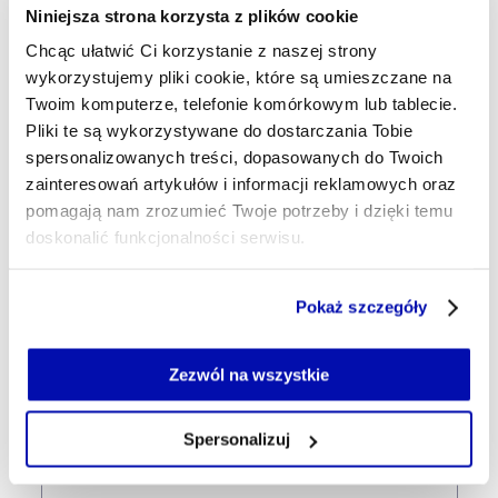
Niniejsza strona korzysta z plików cookie
16:03
Chcąc ułatwić Ci korzystanie z naszej strony
Prezydent Serbii zapewnia, że jego
wykorzystujemy pliki cookie, które są umieszczane na
kraj nie sprzeciwi się szybkiej akcesji
Twoim komputerze, telefonie komórkowym lub tablecie.
Ukrainy do Unii Europejskiej
Pliki te są wykorzystywane do dostarczania Tobie
spersonalizowanych treści, dopasowanych do Twoich
zainteresowań artykułów i informacji reklamowych oraz
15:05
pomagają nam zrozumieć Twoje potrzeby i dzięki temu
Elewarr dostał dodatkowe 120 mln zł
doskonalić funkcjonalności serwisu.
na skup płodów rolnych. „To
ogromna szansa dla polskich
Część z plików jest niezbędna do prawidłowego działania
rolników”
Pokaż szczegóły
serwisu i jego funkcjonalności.
Jeżeli nie wyrażasz zgody na zapisywanie plików cookie,
14:20
możesz łatwo zarządzać swoimi uprawnieniami, np. we
Zezwól na wszystkie
Polski Czerwony Krzyż: ponad 360
własnej przeglądarce internetowej lub po wybraniu opcji
tys. polskich dzieci żyje w skrajnym
Zarządzaj cookie.
Spersonalizuj
ubóstwie
Szczegółowe informacje na ten temat znajdziesz w