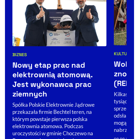
KULTURA
SP
BIZNES
Kategorie 
Kategorie artykułu:
Wolin:
Nowy etap prac nad
znowu 
elektrownią atomową.
(REPOR
Jest wykonawca prac
ziemnych
Kilkaset m
tysiące re
Spółka Polskie Elektrownie Jądrowe
sprzed tysi
przekazała firmie Bechtel teren, na
odsłaniają
którym powstaje pierwsza polska
mogące oka
elektrownia atomowa. Podczas
nabrzeżem 
uroczystości w gminie Choczewo na