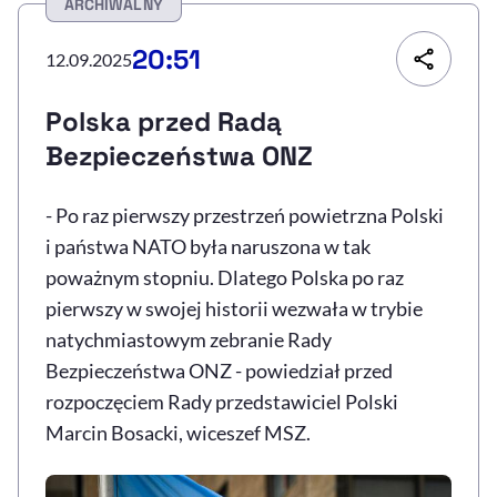
ARCHIWALNY
Resetuj opcje
20:51
12.09.2025
Ułatwienia dostępności wspierają:
Polska przed Radą
Bezpieczeństwa ONZ
- Po raz pierwszy przestrzeń powietrzna Polski
i państwa NATO była naruszona w tak
poważnym stopniu. Dlatego Polska po raz
pierwszy w swojej historii wezwała w trybie
, otwiera się w nowym 
Sprawdź, jak i dlaczego zwiększamy dostępność
natychmiastowym zebranie Rady
Bezpieczeństwa ONZ - powiedział przed
rozpoczęciem Rady przedstawiciel Polski
, otwiera się w nowym oknie
Zgłoś problem
Deklaracja dostępności
, otwiera się w no
Marcin Bosacki, wiceszef MSZ.