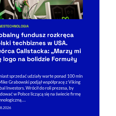
NES
TECHNOLOGIA
BIZNES
egorie artykułu:
Kategorie art
obalny fundusz rozkręca
Elektryf
lski techbiznes w USA.
polsku. 
órca Callstacka: „Marzy mi
tyle i m
ę logo na bolidzie Formuły
Komisja Europ
elektryfikację
znacznie niższ
iast sprzedać udziały warte ponad 100 mln
że sukces zale
 Mike Grabowski podjął współpracę z Viking
rozbudowy sie
bal Investors. Wrócił do roli prezesa, by
05.08.2026
dować w Polsce liczącą się na świecie firmę
hnologiczną.…
08.2026