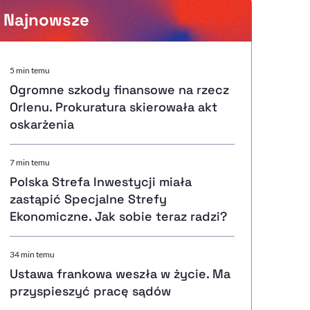
Najnowsze
Powiększenie kursora
5 min temu
Ogromne szkody finansowe na rzecz
Resetuj opcje
Orlenu. Prokuratura skierowała akt
oskarżenia
Ułatwienia dostępności wspierają:
7 min temu
Polska Strefa Inwestycji miała
zastąpić Specjalne Strefy
, otwiera się w nowym ok
Sprawdź, jak i dlaczego zwiększamy dostępność
Ekonomiczne. Jak sobie teraz radzi?
34 min temu
, otwiera się w nowym oknie
Zgłoś problem
Deklaracja dostępności
, otwiera się w nowy
Ustawa frankowa weszła w życie. Ma
przyspieszyć pracę sądów