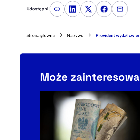
Udostępnij
Kopiuj link artykułu
Udostępnij na LinkedIn
Udostępnij na Twitte
Udostępnij na
Udostępn
Strona główna
Na żywo
Provident wydał ćwier
Może zainteresowa