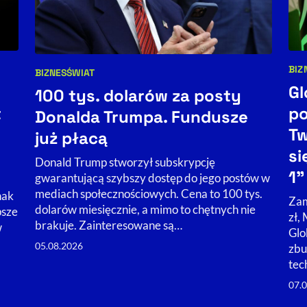
BIZ
BIZNES
ŚWIAT
Kat
Kategorie artykułu:
Gl
100 tys. dolarów za posty
t
po
Donalda Trumpa. Fundusze
Tw
już płacą
si
Donald Trump stworzył subskrypcję
1”
gwarantującą szybszy dostęp do jego postów w
mediach społecznościowych. Cena to 100 tys.
nak
Zam
dolarów miesięcznie, a mimo to chętnych nie
psze
zł,
brakuje. Zainteresowane są…
w
Glo
05.08.2026
zbu
tec
07.