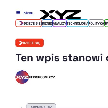
Menu
DZIEJE SIĘ!
BIZNES
ANALIZY
TECHNOLOGIA
POLITYKA
Ś
DZIEJE SIĘ
Ten wpis stanowi 
NEWSROOM XYZ
ARCHIWALNY