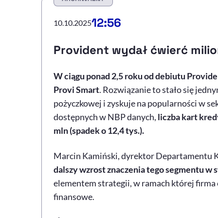
12:56
10.10.2025
Provident wydał ćwierć mili
W ciągu ponad 2,5 roku od debiutu Provid
Provi Smart
. Rozwiązanie to stało się jed
pożyczkowej i zyskuje na popularności w 
dostępnych w NBP danych,
liczba kart kre
mln (spadek o 12,4 tys.).
Marcin Kamiński, dyrektor Departamentu Ka
dalszy wzrost znaczenia tego segmentu w s
elementem strategii, w ramach której firma
finansowe.