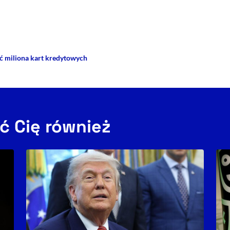
rze
 Facebooku
ij przez e-mail
ć miliona kart kredytowych
ć Cię również