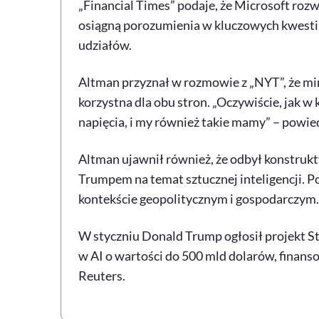
„Financial Times” podaje, że Microsoft rozw
osiągną porozumienia w kluczowych kwestiac
udziałów.
Altman przyznał w rozmowie z „NYT”, że mi
korzystna dla obu stron. „Oczywiście, jak 
napięcia, i my również takie mamy” – powied
Altman ujawnił również, że odbył konstr
Trumpem na temat sztucznej inteligencji. P
kontekście geopolitycznym i gospodarczym.
W styczniu Donald Trump ogłosił projekt St
w AI o wartości do 500 mld dolarów, finans
Reuters.