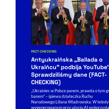
FACT-CHECKING
Kategorie artykułu:
Antyukraińska „Ballada o
Ukraińcu” podbija YouTube'
Sprawdziliśmy dane (FACT-
CHECKING)
„Ukrainiec w Polsce panem, prawda o tym g
banem” – śpiewa działaczka Ruchu
Narodowego Liliana Wiadrowska. W teledy
wygenerowanym przy użyciu AI wykorzyst