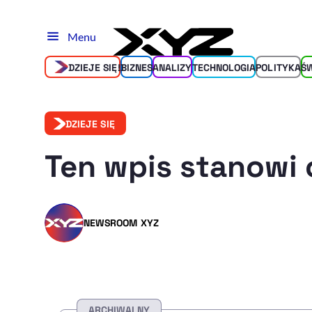
Menu
DZIEJE SIĘ!
BIZNES
ANALIZY
TECHNOLOGIA
POLITYKA
Ś
DZIEJE SIĘ
Ten wpis stanowi 
NEWSROOM XYZ
ARCHIWALNY