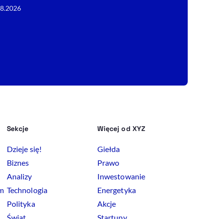
08.2026
patentach wyr
07.08.2026
Sekcje
Więcej od XYZ
Dzieje się!
Giełda
Biznes
Prawo
Analizy
Inwestowanie
rm
Technologia
Energetyka
Polityka
Akcje
Świat
Startupy