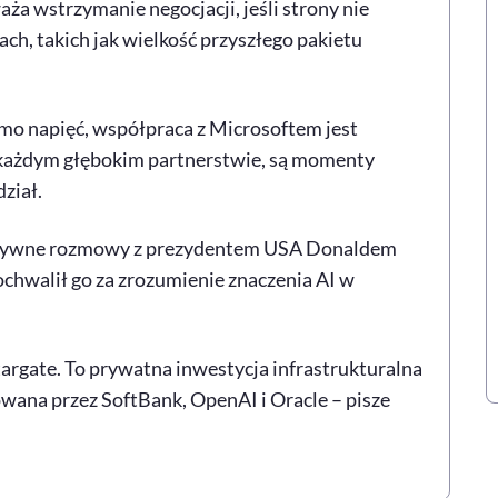
aża wstrzymanie negocjacji, jeśli strony nie
h, takich jak wielkość przyszłego pakietu
mo napięć, współpraca z Microsoftem jest
w każdym głębokim partnerstwie, są momenty
ział.
uktywne rozmowy z prezydentem USA Donaldem
ochwalił go za zrozumienie znaczenia AI w
argate. To prywatna inwestycja infrastrukturalna
owana przez SoftBank, OpenAI i Oracle – pisze