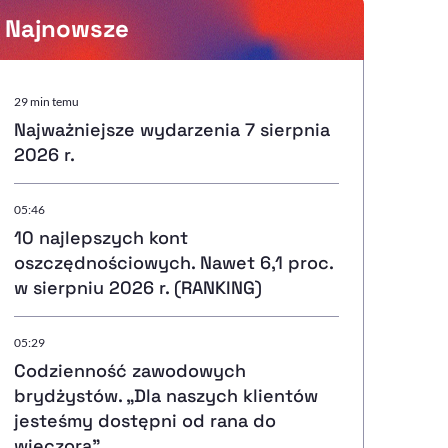
Najnowsze
Powiększenie kursora
29 min temu
Najważniejsze wydarzenia 7 sierpnia
Resetuj opcje
2026 r.
Ułatwienia dostępności wspierają:
05:46
10 najlepszych kont
oszczędnościowych. Nawet 6,1 proc.
w sierpniu 2026 r. (RANKING)
, otwiera się w nowym ok
Sprawdź, jak i dlaczego zwiększamy dostępność
05:29
Codzienność zawodowych
, otwiera się w nowym oknie
Zgłoś problem
Deklaracja dostępności
, otwiera się w nowy
brydżystów. „Dla naszych klientów
jesteśmy dostępni od rana do
wieczora”