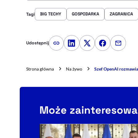
BIG TECHY
GOSPODARKA
ZAGRANICA
Tagi
Udostępnij
Kopiuj link artykułu
Udostępnij na LinkedIn
Udostępnij na Twitte
Udostępnij na
Udostępn
Strona główna
Na żywo
Szef OpenAI rozmawiał
Może zainteresowa