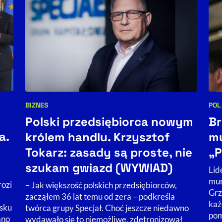
BIZNES
POL
Kategorie artykułu:
Kat
Polski przedsiębiorca nowym
Br
a.
królem handlu. Krzysztof
mu
Tokarz: zasady są proste, nie
„P
szukam gwiazd (WYWIAD)
Lid
mun
rozi
– Jak większość polskich przedsiębiorców,
Grz
zacząłem 36 lat temu od zera – podkreśla
każ
sku
twórca grupy Specjał. Choć jeszcze niedawno
pom
ano
wydawało się to niemożliwe, zdetronizował