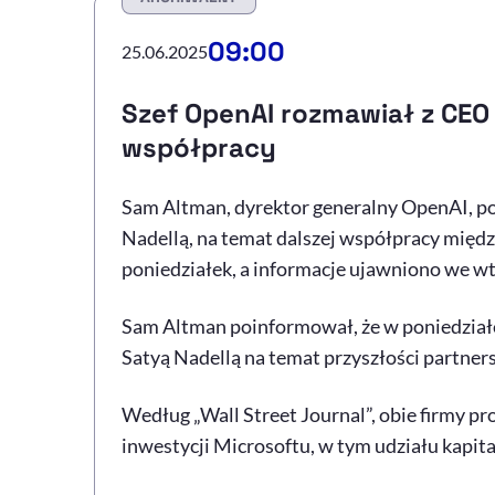
09:00
25.06.2025
Szef OpenAI rozmawiał z CEO
współpracy
Sam Altman, dyrektor generalny OpenAI, po
Nadellą, na temat dalszej współpracy międ
poniedziałek, a informacje ujawniono we 
Sam Altman poinformował, że w poniedział
Satyą Nadellą na temat przyszłości partne
Według „Wall Street Journal”, obie firmy 
inwestycji Microsoftu, w tym udziału kapit