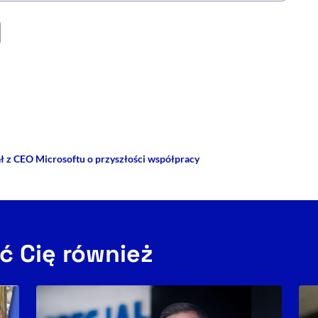
rze
 Facebooku
ij przez e-mail
 z CEO Microsoftu o przyszłości współpracy
ć Cię również