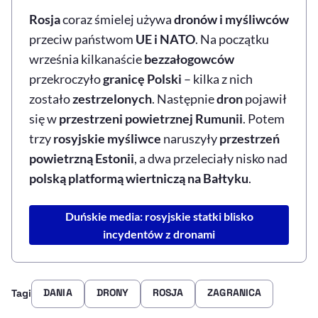
Rosja
coraz śmielej używa
dronów i myśliwców
przeciw państwom
UE i NATO
. Na początku
września kilkanaście
bezzałogowców
przekroczyło
granicę Polski
– kilka z nich
zostało
zestrzelonych
. Następnie
dron
pojawił
się w
przestrzeni powietrznej Rumunii
. Potem
trzy
rosyjskie myśliwce
naruszyły
przestrzeń
powietrzną Estonii
, a dwa przeleciały nisko nad
polską platformą wiertniczą na Bałtyku
.
Duńskie media: rosyjskie statki blisko
incydentów z dronami
DANIA
DRONY
ROSJA
ZAGRANICA
Tagi