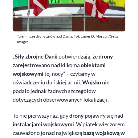
Tajemnicze drony znów nad Danią. Fot. James D. Morgan/Getty
Images
„
Siły zbrojne Danii
potwierdzają, że
drony
zarejestrowano nad kilkoma
obiektami
wojskowymi
tej nocy” – czytamy w
oświadczeniu duńskiej armii.
Wojsko
nie
podało jednak żadnych szczegółów
dotyczących obserwowanych lokalizacji.
To nie pierwszy raz, gdy
drony
pojawiły się nad
instalacjami wojskowymi
. W piątek wieczorem
zauważono je nad największą
bazą wojskową w