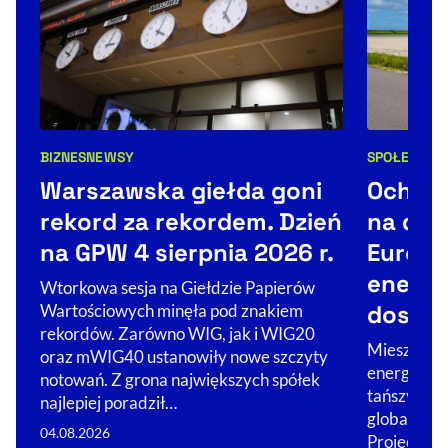
BIZNES
NEWSY
SPOŁECZEŃ
Kategorie artykułu:
Kategorie 
Warszawska giełda goni
Ochron
rekord za rekordem. Dzień
na dals
na GPW 4 sierpnia 2026 r.
Europe
energi
Wtorkowa sesja na Giełdzie Papierów
dosta
Wartościowych minęła pod znakiem
rekordów. Zarówno WIG, jak i WIG20
Mieszkańcy
oraz mWIG40 ustanowiły nowe szczyty
energię, o 
notowań. Z grona największych spółek
tańszy, a i
najlepiej poradził…
globalne z
04.08.2026
Project Te