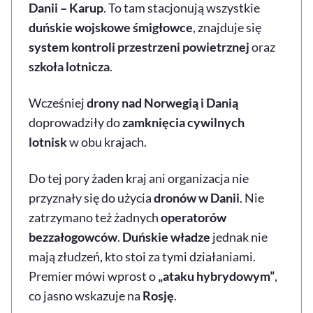
Danii – Karup
. To tam stacjonują wszystkie
duńskie wojskowe śmigłowce
, znajduje się
system kontroli przestrzeni powietrznej
oraz
szkoła lotnicza
.
Wcześniej
drony nad Norwegią i Danią
doprowadziły do
zamknięcia cywilnych
lotnisk
w obu krajach.
Do tej pory żaden kraj ani organizacja nie
przyznały się do użycia
dronów w Danii
. Nie
zatrzymano też żadnych
operatorów
bezzałogowców
.
Duńskie władze
jednak nie
mają złudzeń, kto stoi za tymi działaniami.
Premier mówi wprost o
„ataku hybrydowym”
,
co jasno wskazuje na
Rosję
.