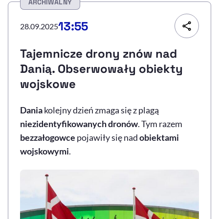
ARCHIWALNY
Resetuj opcje
13:55
28.09.2025
Ułatwienia dostępności wspierają:
Tajemnicze drony znów nad
Danią. Obserwowały obiekty
wojskowe
Dania
kolejny dzień zmaga się z plagą
niezidentyfikowanych dronów
. Tym razem
bezzałogowce
pojawiły się nad
obiektami
, otwiera się w nowym 
Sprawdź, jak i dlaczego zwiększamy dostępność
wojskowymi
.
, otwiera się w nowym oknie
Zgłoś problem
Deklaracja dostępności
, otwiera się w no