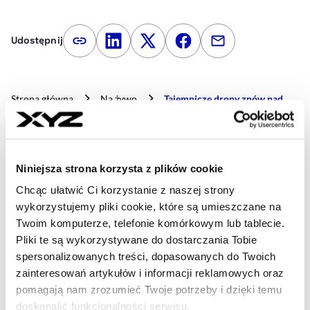
Udostępnij
Kopiuj link artykułu
Udostępnij na LinkedIn
Udostępnij na Twitterze
Udostępnij na Faceboo
Udostępnij przez
Strona główna
Na żywo
Tajemnicze drony znów nad
Danią. Obserwowały obiekty wojskowe
Niniejsza strona korzysta z plików cookie
Najnowsze
Chcąc ułatwić Ci korzystanie z naszej strony
wykorzystujemy pliki cookie, które są umieszczane na
Twoim komputerze, telefonie komórkowym lub tablecie.
18 min temu
Pliki te są wykorzystywane do dostarczania Tobie
Wstępne wyniki Modivo mocno
spersonalizowanych treści, dopasowanych do Twoich
poniżej prognoz. Spółka chwali się
zainteresowań artykułów i informacji reklamowych oraz
jednak przychodami
pomagają nam zrozumieć Twoje potrzeby i dzięki temu
doskonalić funkcjonalności serwisu.