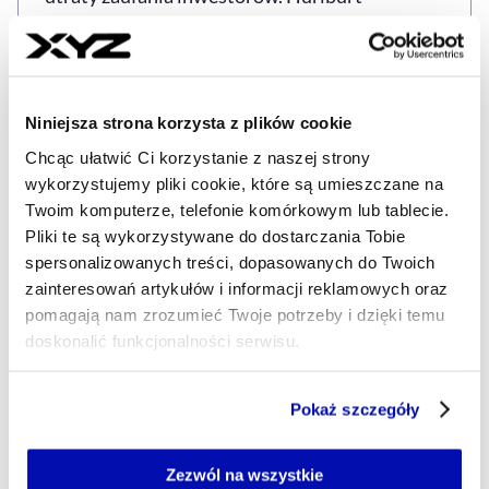
wskazuje, że zdolność USA do obsługi długu i
przekonania rynków o stabilności finansów
państwa ma kluczowe znaczenie dla wartości
dolara i pozycji globalnej Ameryki.
Niniejsza strona korzysta z plików cookie
Chcąc ułatwić Ci korzystanie z naszej strony
Według niej, jeśli administracja Trumpa nie
wykorzystujemy pliki cookie, które są umieszczane na
poradzi sobie z tym wyzwaniem, może stracić
Twoim komputerze, telefonie komórkowym lub tablecie.
możliwość argumentowania, że to świat
Pliki te są wykorzystywane do dostarczania Tobie
spersonalizowanych treści, dopasowanych do Twoich
potrzebuje USA, a nie odwrotnie.
zainteresowań artykułów i informacji reklamowych oraz
pomagają nam zrozumieć Twoje potrzeby i dzięki temu
Zmiany nieodwracalne?
doskonalić funkcjonalności serwisu.
Zdaniem autorki analizy, już tej jesieni nie
Część z plików jest niezbędna do prawidłowego działania
Pokaż szczegóły
będzie powrotu do warunków gospodarczych
serwisu i jego funkcjonalności.
sprzed kwietnia. Trzy decyzje administracji
Jeżeli nie wyrażasz zgody na zapisywanie plików cookie,
możesz łatwo zarządzać swoimi uprawnieniami, np. we
Trumpa – dotyczące ceł, organizacji
Zezwól na wszystkie