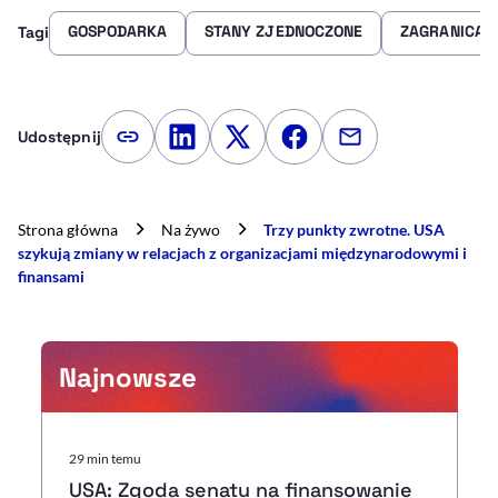
GOSPODARKA
STANY ZJEDNOCZONE
ZAGRANICA
Tagi
Udostępnij
Kopiuj link artykułu
Udostępnij na LinkedIn
Udostępnij na Twitterze
Udostępnij na Faceboo
Udostępnij przez
Strona główna
Na żywo
Trzy punkty zwrotne. USA
szykują zmiany w relacjach z organizacjami międzynarodowymi i
finansami
Najnowsze
29 min temu
USA: Zgoda senatu na finansowanie