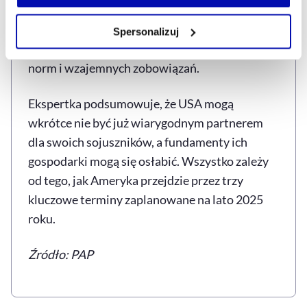
własnej przeglądarce internetowej lub po wybraniu opcji
międzynarodowych i limitu zadłużenia – mają
Zarządzaj cookie.
wyznaczyć nowy kierunek, który oznacza
Spersonalizuj
odejście od dotychczasowego systemu zasad,
Szczegółowe informacje na ten temat znajdziesz w
norm i wzajemnych zobowiązań.
naszej
Polityce Prywatności
.
Ekspertka podsumowuje, że USA mogą
wkrótce nie być już wiarygodnym partnerem
dla swoich sojuszników, a fundamenty ich
gospodarki mogą się osłabić. Wszystko zależy
od tego, jak Ameryka przejdzie przez trzy
kluczowe terminy zaplanowane na lato 2025
roku.
Źródło: PAP