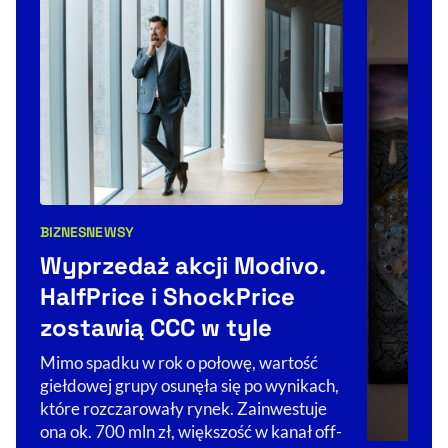
BIZNES
NEWSY
Kategorie artykułu:
Wyprzedaż akcji Modivo.
HalfPrice i ShockPrice
zostawią CCC w tyle
Mimo spadku w rok o połowę, wartość
giełdowej grupy osunęła się po wynikach,
które rozczarowały rynek. Zainwestuje
ona ok. 700 mln zł, większość w kanał off-