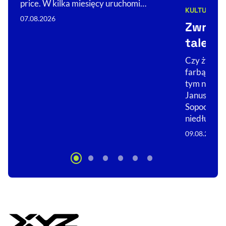
price. W kilka miesięcy uruchomi…
KULTURA
Kategorie 
07.08.2026
Zwróćc
talent
Czy żywica
farbą? Ocz
tym na wys
Janusza w 
Sopocie. Z
niedługo…
09.08.2026