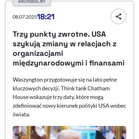
ARCHIWALNY
Resetuj opcje
18:21
08.07.2025
Ułatwienia dostępności wspierają:
Trzy punkty zwrotne. USA
szykują zmiany w relacjach z
organizacjami
międzynarodowymi i finansami
Waszyngton przygotowuje się na lato pełne
kluczowych decyzji. Think tank Chatham
, otwiera się w nowym 
Sprawdź, jak i dlaczego zwiększamy dostępność
House wskazuje trzy daty, które mogą
zdefiniować nowy kierunek polityki USA wobec
, otwiera się w nowym oknie
Zgłoś problem
Deklaracja dostępności
świata.
, otwiera się w no