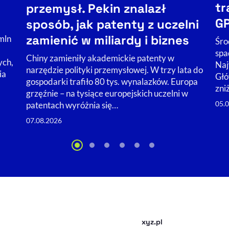
tr
przemysł. Pekin znalazł
GP
sposób, jak patenty z uczelni
zamienić w miliardy i biznes
mln
Śro
spa
Chiny zamieniły akademickie patenty w
ych,
Naj
narzędzie polityki przemysłowej. W trzy lata do
ia
Głó
gospodarki trafiło 80 tys. wynalazków. Europa
zniż
grzęźnie – na tysiące europejskich uczelni w
05.
patentach wyróżnia się…
07.08.2026
xyz.pl