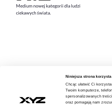
Medium nowej kategorii dla ludzi
ciekawych świata.
Niniejsza strona korzysta
Chcąc ułatwić Ci korzysta
© 2026 XYZ. Wszystkie prawa zastrzeżone
Twoim komputerze, telefon
All rights reserved
spersonalizowanych treśc
ISSN 3071-8147
oraz pomagają nam zrozumi