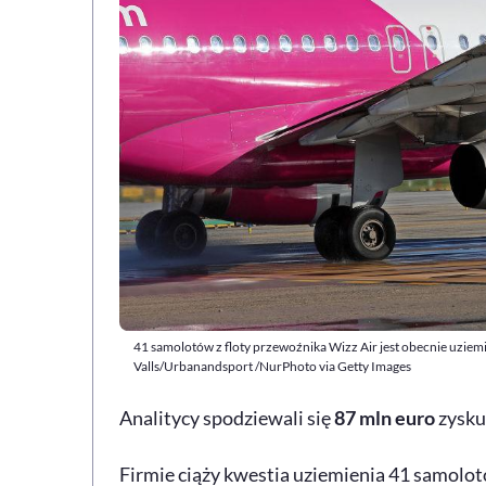
41 samolotów z floty przewoźnika Wizz Air jest obecnie uziem
Valls/Urbanandsport /NurPhoto via Getty Images
Analitycy spodziewali się
87 mln euro
zysku
Firmie ciąży kwestia uziemienia 41 samolot