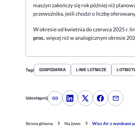
maszyn zakończy się rok później niż planow
przewoźnika, jeśli chodzi o liczbę oferowan
W okresie od kwietnia do czerwca 2025 r. li
proc.
więcej niż w analogicznym okresie 2024
GOSPODARKA
LINIE LOTNICZE
LOTNICT
Tagi
Udostępnij
Kopiuj link artykułu
Udostępnij na LinkedIn
Udostępnij na Twitte
Udostępnij na
Udostępn
Strona główna
Na żywo
Wizz Air z wynikami p