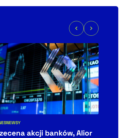
NES
NEWSY
BIZNES
ŚWIAT
egorie artykułu:
Kategorie art
zecena akcji banków, Alior
Litewski