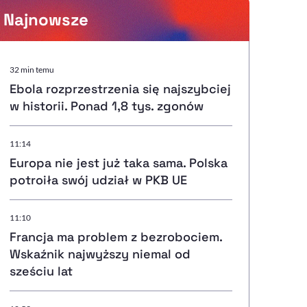
Najnowsze
Powiększenie kursora
32 min temu
Ebola rozprzestrzenia się najszybciej
Resetuj opcje
w historii. Ponad 1,8 tys. zgonów
Ułatwienia dostępności wspierają:
11:14
Europa nie jest już taka sama. Polska
potroiła swój udział w PKB UE
, otwiera się w nowym ok
Sprawdź, jak i dlaczego zwiększamy dostępność
11:10
Francja ma problem z bezrobociem.
Wskaźnik najwyższy niemal od
, otwiera się w nowym oknie
Zgłoś problem
Deklaracja dostępności
, otwiera się w nowy
sześciu lat