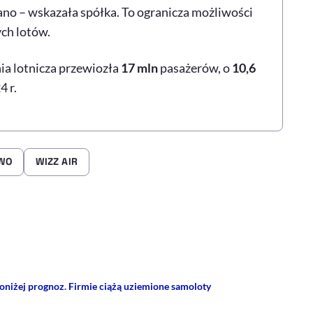
ano – wskazała spółka. To ogranicza możliwości
ych lotów.
nia lotnicza przewiozła
17 mln
pasażerów, o
10,6
 r.
WO
WIZZ AIR
rze
 Facebooku
ij przez e-mail
oniżej prognoz. Firmie ciążą uziemione samoloty