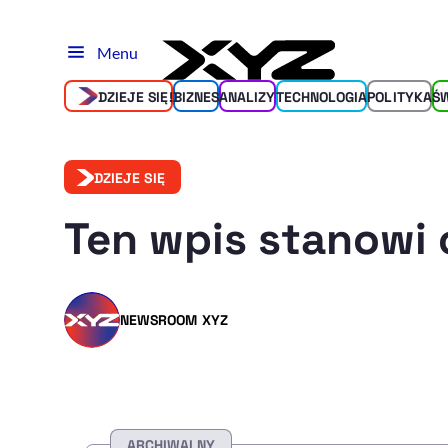
Menu
DZIEJE SIĘ!
BIZNES
ANALIZY
TECHNOLOGIA
POLITYKA
Ś
DZIEJE SIĘ
Ten wpis stanowi 
NEWSROOM XYZ
ARCHIWALNY