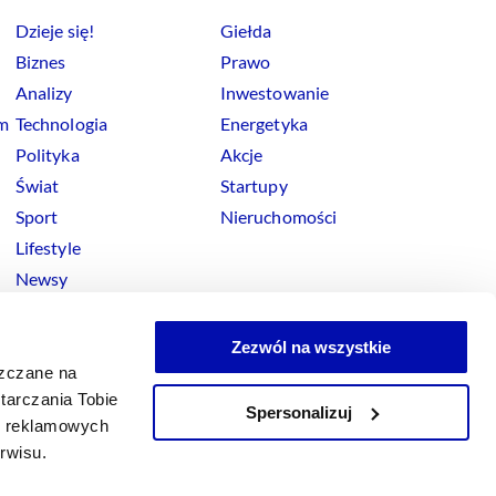
Dzieje się!
Giełda
Biznes
Prawo
Analizy
Inwestowanie
rm
Technologia
Energetyka
Polityka
Akcje
Świat
Startupy
Sport
Nieruchomości
Lifestyle
Newsy
Zezwól na wszystkie
szczane na
tarczania Tobie
Spersonalizuj
okies
ji reklamowych
x
Linkedin
Facebook
Instagram
Youtube
erwisu.