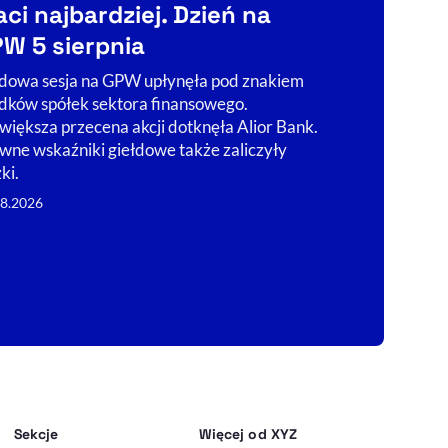
aci najbardziej. Dzień na
zatrudni
W 5 sierpnia
stracić 
dowa sesja na GPW upłynęła pod znakiem
Pracowników pl
dków spółek sektora finansowego.
zagraniczne –
większa przecena akcji dotknęła Alior Bank.
handlowe – dz
wne wskaźniki giełdowe także zaliczyły
nowoczesnych
ki.
Konkurencja C
08.2026
05.08.2026
Sekcje
Więcej od XYZ