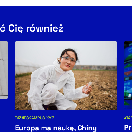
ć Cię również
BIZ
BIZNES
KAMPUS XYZ
Kat
Kategorie artykułu:
Pr
Europa ma naukę, Chiny