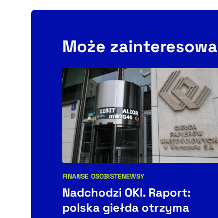
Może zainteresowa
FINANSE OSOBISTE
NEWSY
Kategorie artykułu:
Nadchodzi OKI. Raport:
polska giełda otrzyma