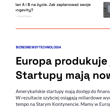
A i B na życie. Jak zaplanować swoje
Ni
evity?
sz
Po
ut temu
8 g
BIZNES
NEWSY
TECHNOLOGIA
Kategorie artykułu:
Europa produkuje 
Startupy mają now
Amerykańskie startupy mają dostęp do finan
W rezultacie szybciej osiągają miliardowe wyc
tempo na Starym Kontynencie. Mamy w Europie fi