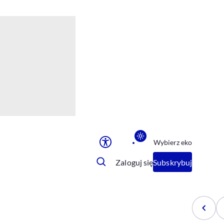
Ułatwienia dostępu
Rozmiar tekstu
Rozmiar tekstu
Rozmiar tekstu
Rozmiar tekstu
Normalny
Duży
Bardzo duży
Opcje wyświetlania
Wybierz eko
Podkreślenie linków
Zatrzymanie animacji
Zaloguj się
Subskrybuj
Odcienie szarości
Ułatwienie czytania