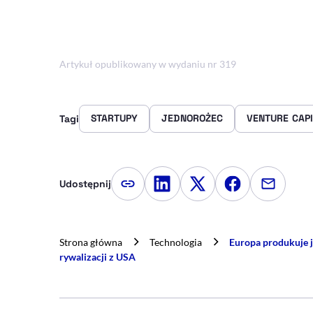
Artykuł opublikowany w wydaniu nr 319
STARTUPY
JEDNOROŻEC
VENTURE CAP
Tagi
Udostępnij
Kopiuj link artykułu
Udostępnij na LinkedIn
Udostępnij na Twitte
Udostępnij na
Udostępn
Strona główna
Technologia
Europa produkuje j
rywalizacji z USA