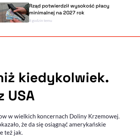
Rząd potwierdził wysokość płacy
minimalnej na 2027 rok
8 godzin temu
Powiększenie kursora
Resetuj opcje
Ułatwienia dostępności wspierają:
iż kiedykolwiek.
 z USA
, otwiera się w nowym ok
Sprawdź, jak i dlaczego zwiększamy dostępność
how w wielkich koncernach Doliny Krzemowej.
, otwiera się w nowym oknie
Zgłoś problem
Deklaracja dostępności
, otwiera się w nowy
okazało, że da się osiągnąć amerykańskie
 też jak.