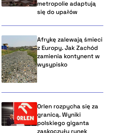
metropolie adaptują
się do upałów
Afrykę zalewają śmieci
z Europy. Jak Zachód
zamienia kontynent w
wysypisko
Orlen rozpycha się za
granicą. Wyniki
polskiego giganta
zaskoczyły rynek