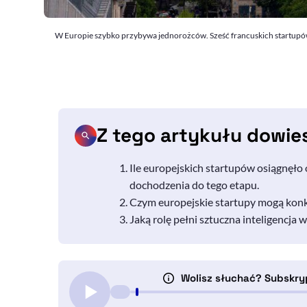
W Europie szybko przybywa jednorożców. Sześć francuskich startupów 
Z tego artykułu dowie
Ile europejskich startupów osiągnęło o
dochodzenia do tego etapu.
Czym europejskie startupy mogą kon
Jaką rolę pełni sztuczna inteligencja