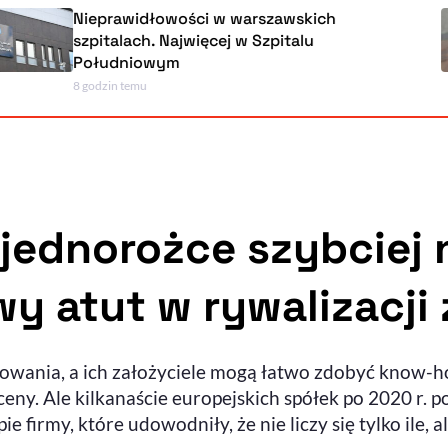
eprawidłowości w warszawskich
pitalach. Najwięcej w Szpitalu
łudniowym
odzin temu
jednorożce szybciej n
y atut w rywalizacji
sowania, a ich założyciele mogą łatwo zdobyć know-
eny. Ale kilkanaście europejskich spółek po 2020 r. p
rmy, które udowodniły, że nie liczy się tylko ile, ale