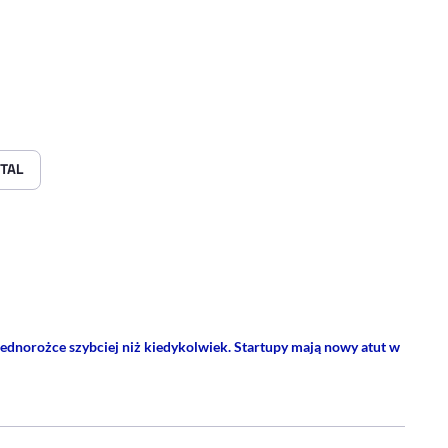
ITAL
rze
 Facebooku
ij przez e-mail
ednorożce szybciej niż kiedykolwiek. Startupy mają nowy atut w