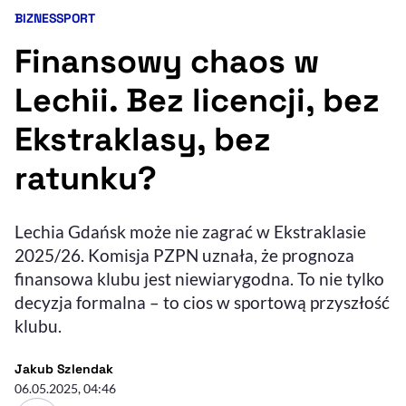
BIZNES
SPORT
Kategorie artykułu:
Resetuj opcje
Finansowy chaos w
Ułatwienia dostępności wspierają:
Lechii. Bez licencji, bez
Ekstraklasy, bez
ratunku?
Lechia Gdańsk może nie zagrać w Ekstraklasie
2025/26. Komisja PZPN uznała, że prognoza
, otwiera się w nowym 
Sprawdź, jak i dlaczego zwiększamy dostępność
finansowa klubu jest niewiarygodna. To nie tylko
decyzja formalna – to cios w sportową przyszłość
klubu.
, otwiera się w nowym oknie
Zgłoś problem
Deklaracja dostępności
, otwiera się w no
- autor artykułu - profil
Jakub Szlendak
06.05.2025, 04:46