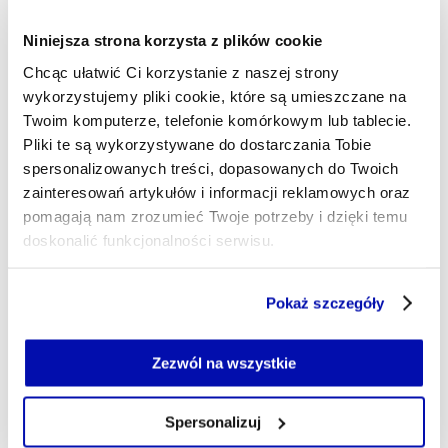
Niniejsza strona korzysta z plików cookie
- AUTOR ARTYKUŁU - PROFIL
JAKUB SZLENDAK
Chcąc ułatwić Ci korzystanie z naszej strony
Autor współpracujący
wykorzystujemy pliki cookie, które są umieszczane na
Twoim komputerze, telefonie komórkowym lub tablecie.
redakcja@xyz.pl
Pliki te są wykorzystywane do dostarczania Tobie
spersonalizowanych treści, dopasowanych do Twoich
zainteresowań artykułów i informacji reklamowych oraz
pomagają nam zrozumieć Twoje potrzeby i dzięki temu
doskonalić funkcjonalności serwisu.
Część z plików jest niezbędna do prawidłowego działania
Pokaż szczegóły
serwisu i jego funkcjonalności.
Jeżeli nie wyrażasz zgody na zapisywanie plików cookie,
możesz łatwo zarządzać swoimi uprawnieniami, np. we
Zezwól na wszystkie
własnej przeglądarce internetowej lub po wybraniu opcji
Zarządzaj cookie.
Spersonalizuj