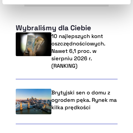
Szczegółowe informacje na ten temat znajdziesz w
naszej
Polityce Prywatności
.
Wybraliśmy dla Ciebie
10 najlepszych kont
oszczędnościowych.
Nawet 6,1 proc. w
sierpniu 2026 r.
(RANKING)
Brytyjski sen o domu z
ogrodem pęka. Rynek ma
kilka prędkości