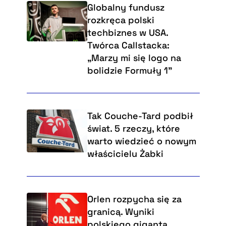
Globalny fundusz
rozkręca polski
techbiznes w USA.
Twórca Callstacka:
„Marzy mi się logo na
bolidzie Formuły 1”
Tak Couche-Tard podbił
świat. 5 rzeczy, które
warto wiedzieć o nowym
właścicielu Żabki
Orlen rozpycha się za
granicą. Wyniki
polskiego giganta