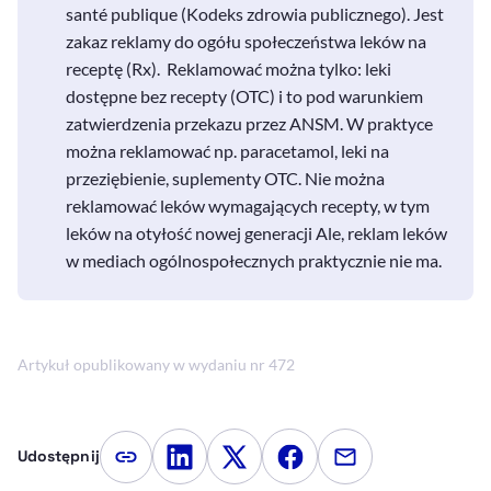
santé publique (Kodeks zdrowia publicznego). Jest
zakaz reklamy do ogółu społeczeństwa leków na
receptę (Rx). Reklamować można tylko: leki
dostępne bez recepty (OTC) i to pod warunkiem
zatwierdzenia przekazu przez ANSM. W praktyce
można reklamować np. paracetamol, leki na
przeziębienie, suplementy OTC. Nie można
reklamować leków wymagających recepty, w tym
leków na otyłość nowej generacji Ale, reklam leków
w mediach ogólnospołecznych praktycznie nie ma.
Artykuł opublikowany w wydaniu nr 472
Udostępnij
Kopiuj link artykułu
Udostępnij na LinkedIn
Udostępnij na Twitterze
Udostępnij na Faceboo
Udostępnij przez