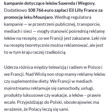
kampanie dotyczące leków Saxenda i Wegovy.
Dodatkowo
108 766 euro zapłaci Eli Lilly France za
promocję leku Mounjaro
. Według regulatora
kampanie — w przestrzeni publicznej, transporcie,
mediach i sieci — mogły stanowić pośrednią reklamę
leków na receptę, co we Francji jest zakazane. Leki nie
na receptę teoretycznie można reklamować, ale jest
to w tym kraju raczej rzadkością.
Uderza różnica między telewizją i radiem w Polsce i
we Francji. Nad Wisłą non stop mamy reklamy leków
czy suplementów diety. We Francji w mediach
mainstreamu reklamuje się samochody, usługi,
produkty luksusowe czy wakacje, a leków – prawie
wcale. Przyjeżdżając do Polski, obcokrajowiec ma
wrażenie, że Polacy leczą się sami.