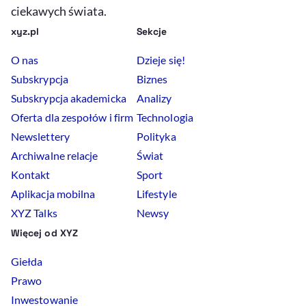
ciekawych świata.
xyz.pl
Sekcje
O nas
Dzieje się!
Subskrypcja
Biznes
Subskrypcja akademicka
Analizy
Oferta dla zespołów i firm
Technologia
Newslettery
Polityka
Archiwalne relacje
Świat
Kontakt
Sport
Aplikacja mobilna
Lifestyle
XYZ Talks
Newsy
Więcej od XYZ
Giełda
Prawo
Inwestowanie