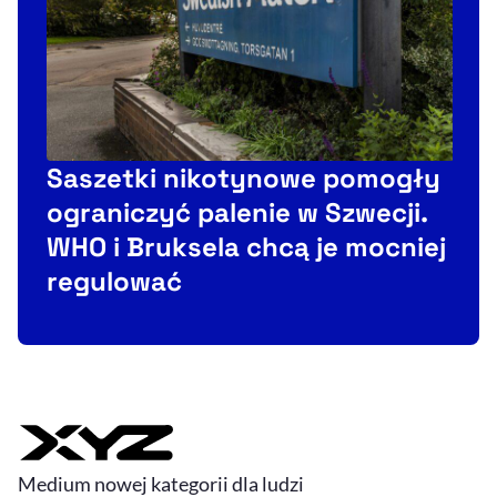
Saszetki nikotynowe pomogły
ograniczyć palenie w Szwecji.
WHO i Bruksela chcą je mocniej
regulować
Medium nowej kategorii dla ludzi