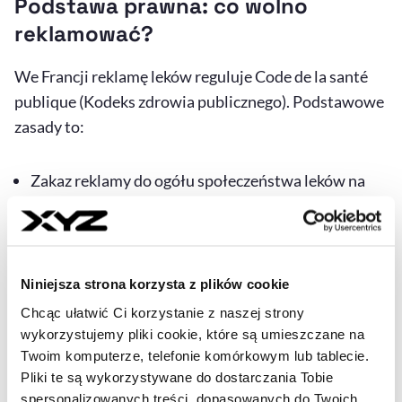
Podstawa prawna: co wolno
reklamować?
We Francji reklamę leków reguluje
Code de la santé
publique
(Kodeks zdrowia publicznego). Podstawowe
zasady to:
Zakaz reklamy do ogółu społeczeństwa leków na
receptę (Rx)
Reklamować można tylko: leki dostępne bez
recepty (OTC) i to pod warunkiem zatwierdzenia
Niniejsza strona korzysta z plików cookie
przekazu przez ANSM.
Chcąc ułatwić Ci korzystanie z naszej strony
wykorzystujemy pliki cookie, które są umieszczane na
Twoim komputerze, telefonie komórkowym lub tablecie.
W praktyce: dozwolone jest reklamowanie: np.
Pliki te są wykorzystywane do dostarczania Tobie
paracetamolu, leków na przeziębienie, suplementów
spersonalizowanych treści, dopasowanych do Twoich