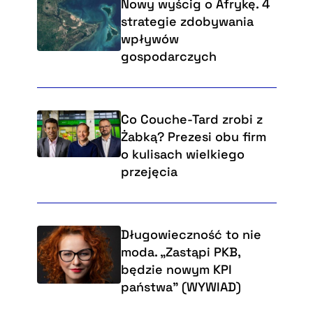
Nowy wyścig o Afrykę. 4
strategie zdobywania
wpływów
gospodarczych
Co Couche-Tard zrobi z
Żabką? Prezesi obu firm
o kulisach wielkiego
przejęcia
Długowieczność to nie
moda. „Zastąpi PKB,
będzie nowym KPI
państwa” (WYWIAD)