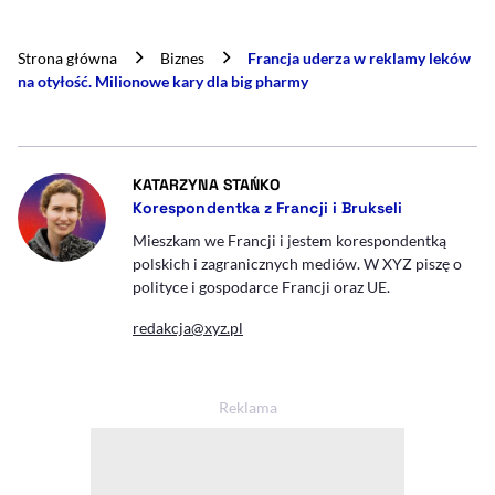
Strona główna
Biznes
Francja uderza w reklamy leków
na otyłość. Milionowe kary dla big pharmy
- AUTOR ARTYKUŁU - PROFIL
KATARZYNA STAŃKO
Korespondentka z Francji i Brukseli
Mieszkam we Francji i jestem korespondentką
polskich i zagranicznych mediów. W XYZ piszę o
polityce i gospodarce Francji oraz UE.
redakcja@xyz.pl