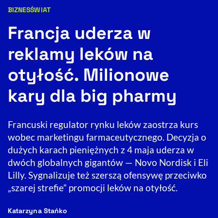
BIZNES
ŚWIAT
Kategorie artykułu:
Resetuj opcje
Francja uderza w
Ułatwienia dostępności wspierają:
reklamy leków na
otyłość. Milionowe
kary dla big pharmy
Francuski regulator rynku leków zaostrza kurs
wobec marketingu farmaceutycznego. Decyzja o
, otwiera się w nowym 
Sprawdź, jak i dlaczego zwiększamy dostępność
dużych karach pieniężnych z 4 maja uderza w
dwóch globalnych gigantów — Novo Nordisk i Eli
Lilly. Sygnalizuje też szerszą ofensywę przeciwko
, otwiera się w nowym oknie
Zgłoś problem
Deklaracja dostępności
, otwiera się w no
„szarej strefie” promocji leków na otyłość.
- autor artykułu - profil
Katarzyna Stańko