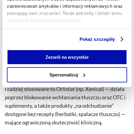
OTC. Nie wolno reklamować leków wymagających
zainteresowań artykułów i informacji reklamowych oraz
recepty, w tym leków na otyłość nowej generacji.
pomagają nam zrozumieć Twoje potrzeby i dzięki temu
Reklam leków w mediach ogólnospołecznych
doskonalić funkcjonalności serwisu.
praktycznie jednak nie ma.
Część z plików jest niezbędna do prawidłowego działania
Pokaż szczegóły
serwisu i jego funkcjonalności.
We Francji jest kilka ważnych leków na otyłość
Jeżeli nie wyrażasz zgody na zapisywanie plików cookie,
dostępnych na receptę. To Wegovy — jeden z
możesz łatwo zarządzać swoimi uprawnieniami, np. we
Zezwól na wszystkie
najgłośniejszych, mających wysoką skuteczność;
własnej przeglądarce internetowej lub po wybraniu opcji
Zarządzaj cookie.
Mounjaro — nowszy, często jeszcze skuteczniejszy
Spersonalizuj
oraz Saxenda — starszej generacji GLP-1. Inne,
Szczegółowe informacje na ten temat znajdziesz w
rzadziej stosowane to Orlistat (np. Xenical) — działa
naszej
Polityce Prywatności
.
poprzez blokowanie wchłaniania tłuszczu oraz OTC i
suplementy, a także produkty „na odchudzanie”
dostępne bez recepty (herbatki, spalacze tłuszczu) —
mające ograniczoną skuteczność kliniczną.