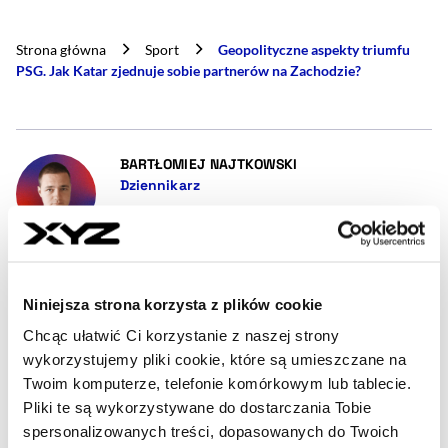
Strona główna
Sport
Geopolityczne aspekty triumfu
PSG. Jak Katar zjednuje sobie partnerów na Zachodzie?
- AUTOR ARTYKUŁU - 
BARTŁOMIEJ NAJTKOWSKI
Dziennikarz
Freelancer, fan książek sportowych. Wróg laurek i
kibicowskiego fanatyzmu. Sport to dla mnie więcej
niż gra, bo liczą się także aspekty społeczne,
kulturowe, polityczne itd. Poza piłką interesuje
mnie wiedza ogólna, teleturnieje, geopolityka i
Niniejsza strona korzysta z plików cookie
odrobina kultury (głównie literatura faktu).
Chcąc ułatwić Ci korzystanie z naszej strony
redakcja@xyz.pl
wykorzystujemy pliki cookie, które są umieszczane na
Twoim komputerze, telefonie komórkowym lub tablecie.
Pliki te są wykorzystywane do dostarczania Tobie
spersonalizowanych treści, dopasowanych do Twoich