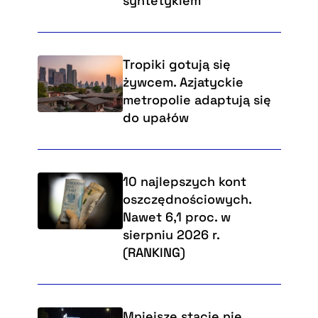
syntetykiem
Tropiki gotują się
żywcem. Azjatyckie
metropolie adaptują się
do upałów
10 najlepszych kont
oszczędnościowych.
Nawet 6,1 proc. w
sierpniu 2026 r.
(RANKING)
Mniejsze stacje nie