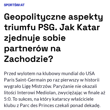
SPORT
ŚWIAT
Kategorie artykułu:
Resetuj opcje
Geopolityczne aspekty
Ułatwienia dostępności wspierają:
triumfu PSG. Jak Katar
zjednuje sobie
partnerów na
Zachodzie?
, otwiera się w nowym 
Przed wylotem na klubowy mundial do USA
Sprawdź, jak i dlaczego zwiększamy dostępność
Paris Saint-Germain po raz pierwszy w historii
wygrało Ligę Mistrzów. Paryżanie nie okazali
, otwiera się w nowym oknie
Zgłoś problem
Deklaracja dostępności
litości Interowi Mediolan, zwyciężając w finale aż
, otwiera się w no
5:0. To sukces, na który katarscy właściciele
klubu z Parc des Princes czekali ponad dekadę.