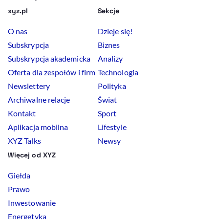
xyz.pl
Sekcje
O nas
Dzieje się!
Subskrypcja
Biznes
Subskrypcja akademicka
Analizy
Oferta dla zespołów i firm
Technologia
Newslettery
Polityka
Archiwalne relacje
Świat
Kontakt
Sport
Aplikacja mobilna
Lifestyle
XYZ Talks
Newsy
Więcej od XYZ
Giełda
Prawo
Inwestowanie
Energetyka