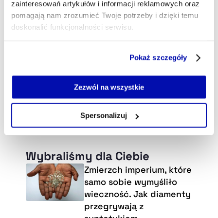
zainteresowań artykułów i informacji reklamowych oraz
pomagają nam zrozumieć Twoje potrzeby i dzięki temu
doskonalić funkcjonalności serwisu.
Część z plików jest niezbędna do prawidłowego działania
Pokaż szczegóły
serwisu i jego funkcjonalności.
Jeżeli nie wyrażasz zgody na zapisywanie plików cookie,
możesz łatwo zarządzać swoimi uprawnieniami, np. we
Zezwól na wszystkie
własnej przeglądarce internetowej lub po wybraniu opcji
Zarządzaj cookie.
Spersonalizuj
Szczegółowe informacje na ten temat znajdziesz w
naszej
Polityce Prywatności
.
Wybraliśmy dla Ciebie
Zmierzch imperium, które
samo sobie wymyśliło
wieczność. Jak diamenty
przegrywają z