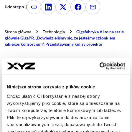
Udostępnij
Kopiuj link artykułu
Udostępnij na LinkedIn
Udostępnij na Twitterze
Udostępnij na Faceboo
Udostępnij przez
Strona główna
Technologia
Gigafabryka AI to na razie
głównie GigaPR. „Dowiedzieliśmy się, że jesteśmy członkiem
jakiegoś konsorcjum”. Przedstawiamy kulisy projektu
- AUTOR ARTYKUŁU - PROFIL
GRZEGORZ NAWACKI
Redaktor naczelny
Jestem założycielem XYZ, dziennikarzem
Niniejsza strona korzysta z plików cookie
ekonomicznym od ponad 20 lat. Wierzę w
Chcąc ułatwić Ci korzystanie z naszej strony
jakościowe dziennikarstwo. Jestem fanem sportu i
wykorzystujemy pliki cookie, które są umieszczane na
biznesu, najlepiej gdy występują razem.
Twoim komputerze, telefonie komórkowym lub tablecie.
grzegorz.nawacki@xyz.pl
Pliki te są wykorzystywane do dostarczania Tobie
spersonalizowanych treści, dopasowanych do Twoich
zainteresowań artykułów i informacji reklamowych oraz