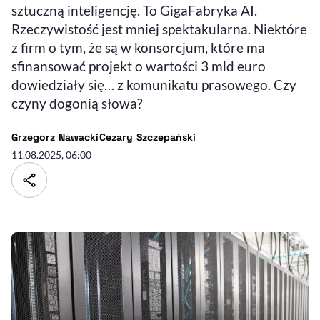
sztuczną inteligencję. To GigaFabryka AI.
Rzeczywistość jest mniej spektakularna. Niektóre
z firm o tym, że są w konsorcjum, które ma
sfinansować projekt o wartości 3 mld euro
dowiedziały się… z komunikatu prasowego. Czy
czyny dogonią słowa?
- autor artykułu - profil
- autor artykułu - profil
Grzegorz Nawacki
Cezary Szczepański
11.08.2025, 06:00