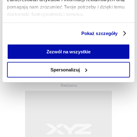
- AUTOR ARTYKUŁU - PROFI
CEZARY SZCZEPAŃSKI
pomagają nam zrozumieć Twoje potrzeby i dzięki temu
Szef newsroomu, dziennikarz
doskonalić funkcjonalności serwisu.
Od kilkunastu lat piszę o biznesie, szczególnie tym
innowacyjnym i otwartym na światowe trendy. W
Część z plików jest niezbędna do prawidłowego działania
XYZ dbam o to, byście mogli dowiedzieć się o tym,
Pokaż szczegóły
serwisu i jego funkcjonalności.
co ważnego dzieje się w Polsce (i nie tylko),
Jeżeli nie wyrażasz zgody na zapisywanie plików cookie,
szczególnie w obszarze technologii, startupów i
możesz łatwo zarządzać swoimi uprawnieniami, np. we
Zezwól na wszystkie
biznesu 4.0.
własnej przeglądarce internetowej lub po wybraniu opcji
cezary.szczepanski@xyz.pl
Zarządzaj cookie.
Spersonalizuj
Szczegółowe informacje na ten temat znajdziesz w
naszej
Polityce Prywatności
.