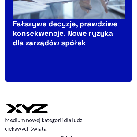
Fałszywe decyzje, prawdziwe
konsekwencje. Nowe ryzyka
C
dla zarządów spółek
F
t
Medium nowej kategorii dla ludzi
ciekawych świata.