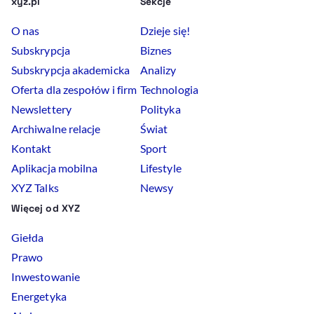
xyz.pl
Sekcje
O nas
Dzieje się!
Subskrypcja
Biznes
Subskrypcja akademicka
Analizy
Oferta dla zespołów i firm
Technologia
Newslettery
Polityka
Archiwalne relacje
Świat
Kontakt
Sport
Aplikacja mobilna
Lifestyle
XYZ Talks
Newsy
Więcej od XYZ
Giełda
Prawo
Inwestowanie
Energetyka