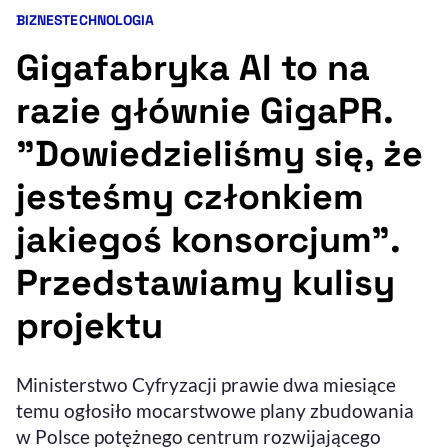
BIZNES
TECHNOLOGIA
Kategorie artykułu:
Resetuj opcje
Gigafabryka AI to na
Ułatwienia dostępności wspierają:
razie głównie GigaPR.
"Dowiedzieliśmy się, że
jesteśmy członkiem
jakiegoś konsorcjum".
Przedstawiamy kulisy
, otwiera się w nowym 
Sprawdź, jak i dlaczego zwiększamy dostępność
projektu
, otwiera się w nowym oknie
Zgłoś problem
Deklaracja dostępności
, otwiera się w no
Ministerstwo Cyfryzacji prawie dwa miesiące
temu ogłosiło mocarstwowe plany zbudowania
w Polsce potężnego centrum rozwijającego