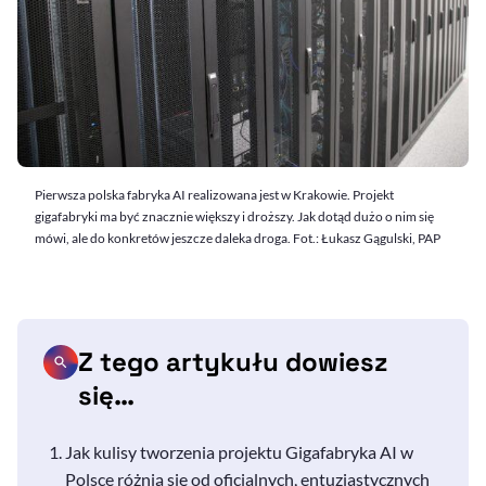
Pierwsza polska fabryka AI realizowana jest w Krakowie. Projekt
gigafabryki ma być znacznie większy i droższy. Jak dotąd dużo o nim się
mówi, ale do konkretów jeszcze daleka droga. Fot.: Łukasz Gągulski, PAP
Z tego artykułu dowiesz
się…
Jak kulisy tworzenia projektu Gigafabryka AI w
Polsce różnią się od oficjalnych, entuzjastycznych