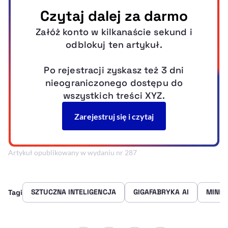
Artykuł opublikowany w wydaniu nr 287
SZTUCZNA INTELIGENCJA
GIGAFABRYKA AI
MINIS
Tagi