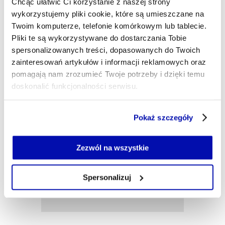
ekonomicznym od ponad 20 lat. Wierzę w
Chcąc ułatwić Ci korzystanie z naszej strony
jakościowe dziennikarstwo. Jestem fanem sportu i
wykorzystujemy pliki cookie, które są umieszczane na
biznesu, najlepiej gdy występują razem.
Twoim komputerze, telefonie komórkowym lub tablecie.
Pliki te są wykorzystywane do dostarczania Tobie
grzegorz.nawacki@xyz.pl
spersonalizowanych treści, dopasowanych do Twoich
zainteresowań artykułów i informacji reklamowych oraz
pomagają nam zrozumieć Twoje potrzeby i dzięki temu
doskonalić funkcjonalności serwisu.
Część z plików jest niezbędna do prawidłowego działania
Pokaż szczegóły
serwisu i jego funkcjonalności.
Jeżeli nie wyrażasz zgody na zapisywanie plików cookie,
możesz łatwo zarządzać swoimi uprawnieniami, np. we
Zezwól na wszystkie
własnej przeglądarce internetowej lub po wybraniu opcji
Zarządzaj cookie.
Spersonalizuj
Szczegółowe informacje na ten temat znajdziesz w
naszej
Polityce Prywatności
.