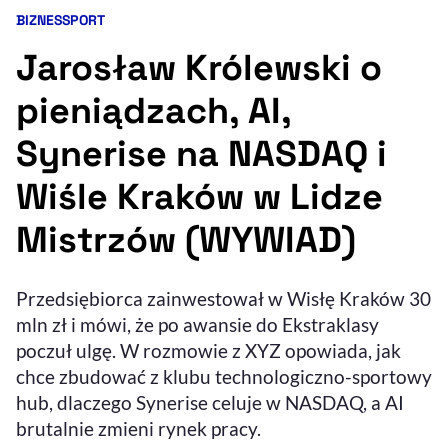
BIZNES
SPORT
Kategorie artykułu:
Resetuj opcje
Jarosław Królewski o
Ułatwienia dostępności wspierają:
pieniądzach, AI,
Synerise na NASDAQ i
Wiśle Kraków w Lidze
Mistrzów (WYWIAD)
, otwiera się w nowym 
Przedsiębiorca zainwestował w Wisłę Kraków 30
Sprawdź, jak i dlaczego zwiększamy dostępność
mln zł i mówi, że po awansie do Ekstraklasy
poczuł ulgę. W rozmowie z XYZ opowiada, jak
, otwiera się w nowym oknie
Zgłoś problem
Deklaracja dostępności
chce zbudować z klubu technologiczno-sportowy
, otwiera się w no
hub, dlaczego Synerise celuje w NASDAQ, a AI
brutalnie zmieni rynek pracy.