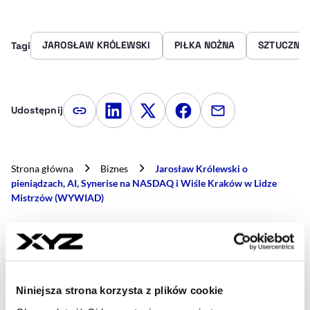
JAROSŁAW KRÓLEWSKI
PIŁKA NOŻNA
SZTUCZNA 
Tagi
Udostępnij
Kopiuj link artykułu
Udostępnij na LinkedIn
Udostępnij na Twitterze
Udostępnij na Faceboo
Udostępnij przez
Strona główna
Biznes
Jarosław Królewski o
pieniądzach, AI, Synerise na NASDAQ i Wiśle Kraków w Lidze
Mistrzów (WYWIAD)
- AUTOR ARTYKUŁU - PROFIL
GRZEGORZ NAWACKI
Redaktor naczelny
Niniejsza strona korzysta z plików cookie
Jestem założycielem XYZ, dziennikarzem