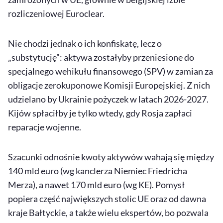
rozliczeniowej Euroclear.
Nie chodzi jednak o ich konfiskatę, lecz o
„substytucję”: aktywa zostałyby przeniesione do
specjalnego wehikułu finansowego (SPV) w zamian za
obligacje zerokuponowe Komisji Europejskiej. Z nich
udzielano by Ukrainie pożyczek w latach 2026-2027.
Kijów spłaciłby je tylko wtedy, gdy Rosja zapłaci
reparacje wojenne.
Szacunki odnośnie kwoty aktywów wahają się między
140 mld euro (wg kanclerza Niemiec Friedricha
Merza), a nawet 170 mld euro (wg KE). Pomysł
popiera część największych stolic UE oraz od dawna
kraje Bałtyckie, a także wielu ekspertów, bo pozwala