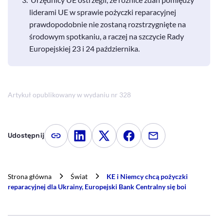
liderami UE w sprawie pożyczki reparacyjnej
prawdopodobnie nie zostaną rozstrzygnięte na
środowym spotkaniu, a raczej na szczycie Rady
Europejskiej 23 i 24 października.
Artykuł opublikowany w wydaniu nr 328
Udostępnij
Kopiuj link artykułu
Udostępnij na LinkedIn
Udostępnij na Twitterze
Udostępnij na Faceboo
Udostępnij przez
Strona główna
Świat
KE i Niemcy chcą pożyczki
reparacyjnej dla Ukrainy, Europejski Bank Centralny się boi