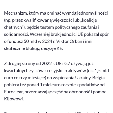
Mechanizm, który ma ominąć wymóg jednomyślności
(np. przez kwalifikowaną większość lub „koalicję
chętnych”), będzie testem politycznego zaufania i
solidarności. Wcześniej brak jedności UE pokazał spór
o fundusz 50 mld w 2024 r. Viktor Orbán i inni
skutecznie blokują decyzje KE.
Z drugiej strony od 2022 r. UE i G7 używają już
kwartalnych zysków z rosyjskich aktywów (ok. 1,5 mld
euro co trzy miesiące) do wspierania Ukrainy. Belgia
pobiera też ponad 1 mld euro rocznie z podatków od
Euroclear, przeznaczając część na obronność i pomoc
Kijowowi.