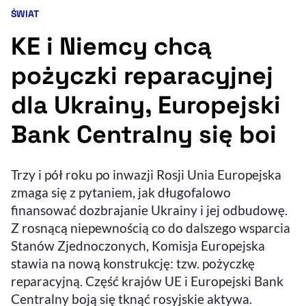
ŚWIAT
Kategoria artykułu:
Resetuj opcje
KE i Niemcy chcą
Ułatwienia dostępności wspierają:
pożyczki reparacyjnej
dla Ukrainy, Europejski
Bank Centralny się boi
Trzy i pół roku po inwazji Rosji Unia Europejska
zmaga się z pytaniem, jak długofalowo
, otwiera się w nowym 
Sprawdź, jak i dlaczego zwiększamy dostępność
finansować dozbrajanie Ukrainy i jej odbudowę.
Z rosnącą niepewnością co do dalszego wsparcia
Stanów Zjednoczonych, Komisja Europejska
, otwiera się w nowym oknie
Zgłoś problem
Deklaracja dostępności
, otwiera się w no
stawia na nową konstrukcję: tzw. pożyczkę
reparacyjną. Część krajów UE i Europejski Bank
Centralny boją się tknąć rosyjskie aktywa.