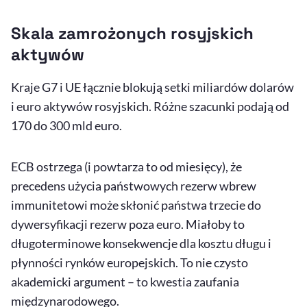
Skala zamrożonych rosyjskich
aktywów
Kraje G7 i UE łącznie blokują setki miliardów dolarów
i euro aktywów rosyjskich. Różne szacunki podają od
170 do 300 mld euro.
ECB ostrzega (i powtarza to od miesięcy), że
precedens użycia państwowych rezerw wbrew
immunitetowi może skłonić państwa trzecie do
dywersyfikacji rezerw poza euro. Miałoby to
długoterminowe konsekwencje dla kosztu długu i
płynności rynków europejskich. To nie czysto
akademicki argument – to kwestia zaufania
międzynarodowego.