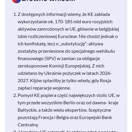
Z dostępnych informacji wiemy, że KE zakłada
wykorzystanie ok. 170-185 mld euro rosyjskich
aktywów zamrożonych w UE, głównie w belgijskiej
izbie rozliczeniowej Euroclear. Nie chodzi jednak o
ich konfiskatę, lecz o „substytucję”: aktywa
zostałyby przeniesione do specjalnego wehikułu
finansowego (SPV) w zamian za obligacje
zerokuponowe Komisji Europejskiej. Z nich
udzielano by Ukrainie pożyczek w latach 2026-
2027. Kijów spłaciłby je tylko wtedy, gdy Rosja
zapłaci reparacje wojenne.
Pomysł KE popiera część największych stolic UE, w
tym przede wszystkim Berlin oraz od dawna- kraje
Bałtyckie, a także wielu ekspertów. Sceptyczne
pozostają Francja i Belgia oraz Europejski Bank
Centralny.
Urzędnicy UE ostrzegli, że różnice zdań pomiędzy