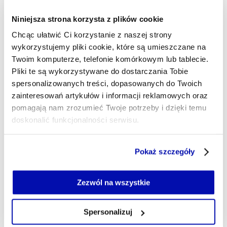
Najbardziej spektakularnym zwrotem stanowiska w
Niniejsza strona korzysta z plików cookie
kwestii aktywów rosyjskich był apel kanclerza
Chcąc ułatwić Ci korzystanie z naszej strony
Niemiec Friedricha Merza w dzienniku „FT”. Po raz
wykorzystujemy pliki cookie, które są umieszczane na
Twoim komputerze, telefonie komórkowym lub tablecie.
pierwszy opowiedział się on za wykorzystaniem
Pliki te są wykorzystywane do dostarczania Tobie
zamrożonych rosyjskich aktywów, aby wesprzeć
spersonalizowanych treści, dopasowanych do Twoich
Ukrainę. Do tej pory Berlin sprzeciwiał się takim
zainteresowań artykułów i informacji reklamowych oraz
działaniom.
pomagają nam zrozumieć Twoje potrzeby i dzięki temu
doskonalić funkcjonalności serwisu.
Zgodnie z propozycją Merza pożyczka dla Ukrainy
Część z plików jest niezbędna do prawidłowego działania
byłaby początkowo gwarantowana przez państwa
Pokaż szczegóły
serwisu i jego funkcjonalności.
członkowskie. Następnie byłaby wspierana
Jeżeli nie wyrażasz zgody na zapisywanie plików cookie,
długoterminowym budżetem UE od 2028 r.
możesz łatwo zarządzać swoimi uprawnieniami, np. we
Zezwól na wszystkie
"Potrzebujemy nowego impulsu, aby zmienić
własnej przeglądarce internetowej lub po wybraniu opcji
kalkulacje Rosji" – napisał Merz w "FT".
Zarządzaj cookie.
Spersonalizuj