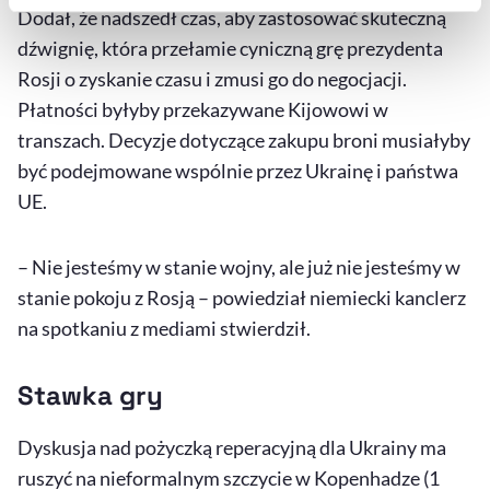
Szczegółowe informacje na ten temat znajdziesz w
Dodał, że nadszedł czas, aby zastosować skuteczną
naszej
Polityce Prywatności
.
dźwignię, która przełamie cyniczną grę prezydenta
Rosji o zyskanie czasu i zmusi go do negocjacji.
Płatności byłyby przekazywane Kijowowi w
transzach. Decyzje dotyczące zakupu broni musiałyby
być podejmowane wspólnie przez Ukrainę i państwa
UE.
– Nie jesteśmy w stanie wojny, ale już nie jesteśmy w
stanie pokoju z Rosją – powiedział niemiecki kanclerz
na spotkaniu z mediami stwierdził.
Stawka gry
Dyskusja nad pożyczką reperacyjną dla Ukrainy ma
ruszyć na nieformalnym szczycie w Kopenhadze (1