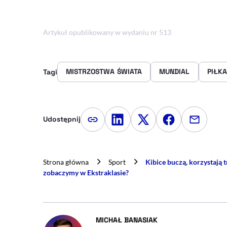
Artykuł opublikowany w wydaniu nr 513
MISTRZOSTWA ŚWIATA
MUNDIAL
PIŁK
Tagi
Udostępnij
Kopiuj link artykułu
Udostępnij na LinkedIn
Udostępnij na Twitte
Udostępnij na
Udostępn
Strona główna
Sport
Kibice buczą, korzystają 
zobaczymy w Ekstraklasie?
- AUTOR ARTYKUŁU -
MICHAŁ BANASIAK