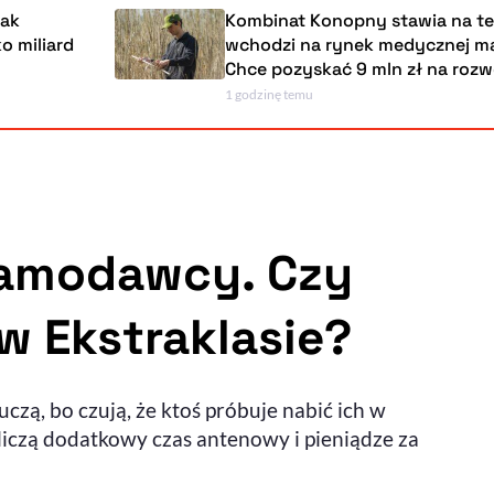
rak
Kombinat Konopny stawia na tek
ko miliard
wchodzi na rynek medycznej m
Chce pozyskać 9 mln zł na rozw
1 godzinę temu
Powiększenie kursora
Resetuj opcje
Ułatwienia dostępności wspierają:
klamodawcy. Czy
 Ekstraklasie?
, otwiera się w nowym ok
Sprawdź, jak i dlaczego zwiększamy dostępność
ą, bo czują, że ktoś próbuje nabić ich w
, otwiera się w nowym oknie
Zgłoś problem
Deklaracja dostępności
, otwiera się w nowy
liczą dodatkowy czas antenowy i pieniądze za