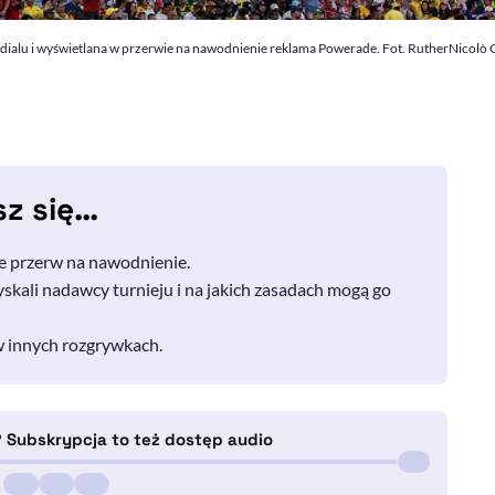
ndialu i wyświetlana w przerwie na nawodnienie reklama Powerade. Fot. RutherNicolò
sz się…
e przerw na nawodnienie.
kali nadawcy turnieju i na jakich zasadach mogą go
w innych rozgrywkach.