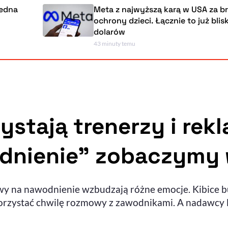
Jedna
Meta z najwyższą karą w USA za b
ochrony dzieci. Łącznie to już blis
dolarów
43 minuty temu
zystają trenerzy i re
dnienie” zobaczymy w
 na nawodnienie wzbudzają różne emocje. Kibice bucz
ykorzystać chwilę rozmowy z zawodnikami. A nadawcy 