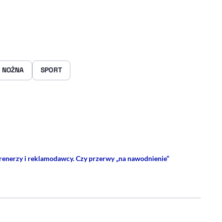
A NOŻNA
SPORT
rze
 Facebooku
ij przez e-mail
trenerzy i reklamodawcy. Czy przerwy „na nawodnienie”
 PROFIL