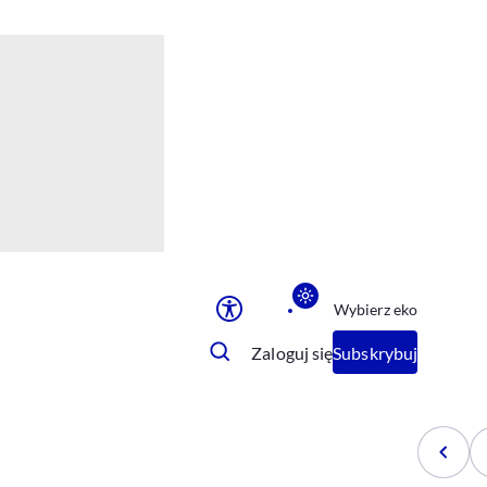
Ułatwienia dostępu
Rozmiar tekstu
Rozmiar tekstu
Rozmiar tekstu
Rozmiar tekstu
Normalny
Duży
Bardzo duży
Opcje wyświetlania
Wybierz eko
Podkreślenie linków
Zatrzymanie animacji
Zaloguj się
Subskrybuj
Odcienie szarości
Ułatwienie czytania