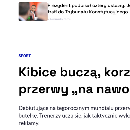
Prezydent podpisał cztery ustawy. 
trafi do Trybunału Konstytucyjnego
24 minuty temu
SPORT
Kategoria artykułu:
Kibice buczą, kor
przerwy „na nawo
Debiutujące na tegorocznym mundialu przerwy
butelkę. Trenerzy uczą się, jak taktycznie w
reklamy.