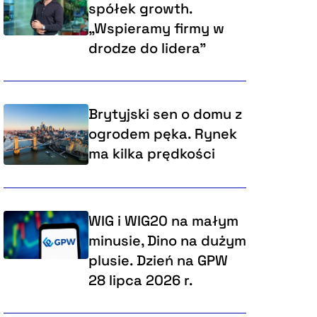
spółek growth.
„Wspieramy firmy w
drodze do lidera”
Brytyjski sen o domu z
ogrodem pęka. Rynek
ma kilka prędkości
WIG i WIG20 na małym
minusie, Dino na dużym
plusie. Dzień na GPW
28 lipca 2026 r.