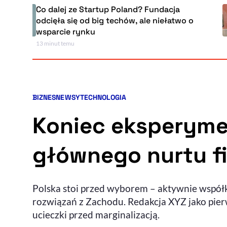
Co dalej ze Startup Poland? Fundacja
odcięła się od big techów, ale niełatwo o
wsparcie rynku
13 minut temu
BIZNES
NEWSY
TECHNOLOGIA
Kategorie artykułu:
Koniec eksperym
głównego nurtu f
Polska stoi przed wyborem – aktywnie współ
rozwiązań z Zachodu. Redakcja XYZ jako pierw
ucieczki przed marginalizacją.