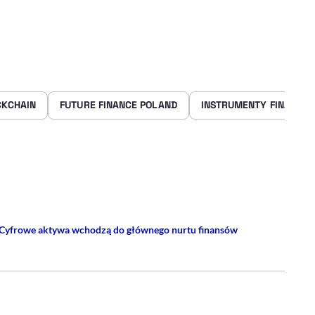
CKCHAIN
FUTURE FINANCE POLAND
INSTRUMENTY FINANSO
rze
 Facebooku
ij przez e-mail
Cyfrowe aktywa wchodzą do głównego nurtu finansów
- PROFIL