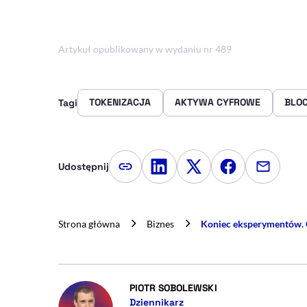
Artykuł opublikowany w wydaniu nr 489
TOKENIZACJA
AKTYWA CYFROWE
BLO
Tagi
Udostępnij
Kopiuj link artykułu
Udostępnij na LinkedIn
Udostępnij na Twitte
Udostępnij na
Udostępn
Strona główna
Biznes
Koniec eksperymentów. 
- AUTOR ARTYKUŁU 
PIOTR SOBOLEWSKI
Dziennikarz