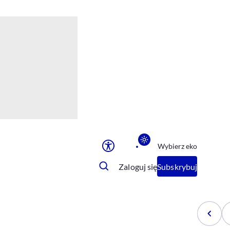
Ułatwienia dostępu
Rozmiar tekstu
Rozmiar tekstu
Rozmiar tekstu
Rozmiar tekstu
Normalny
Duży
Bardzo duży
Opcje wyświetlania
Wybierz eko
Podkreślenie linków
Zatrzymanie animacji
Zaloguj się
Subskrybuj
Odcienie szarości
Ułatwienie czytania