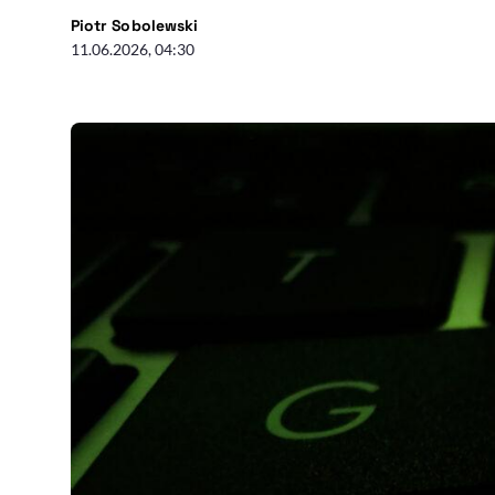
- autor artykułu - profil
Piotr Sobolewski
11.06.2026, 04:30