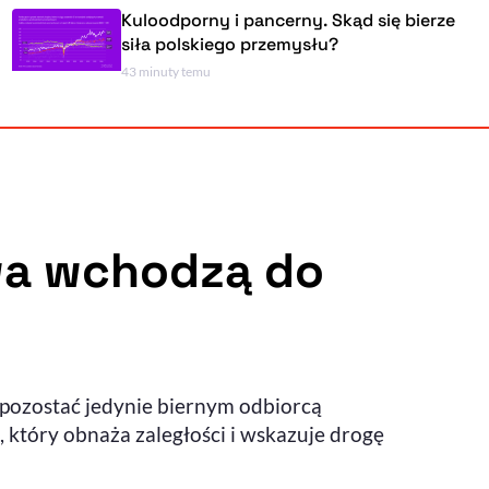
Kuloodporny i pancerny. Skąd się bierze
siła polskiego przemysłu?
43 minuty temu
Powiększenie kursora
Resetuj opcje
Ułatwienia dostępności wspierają:
wa wchodzą do
, otwiera się w nowym ok
Sprawdź, jak i dlaczego zwiększamy dostępność
pozostać jedynie biernym odbiorcą
, otwiera się w nowym oknie
Zgłoś problem
Deklaracja dostępności
, otwiera się w nowy
 który obnaża zaległości i wskazuje drogę