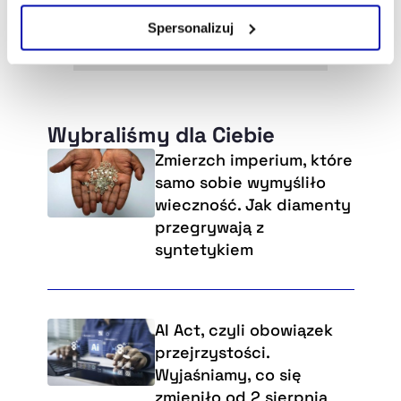
Zarządzaj cookie.
Spersonalizuj
Szczegółowe informacje na ten temat znajdziesz w
naszej
Polityce Prywatności
.
Wybraliśmy dla Ciebie
Zmierzch imperium, które
samo sobie wymyśliło
wieczność. Jak diamenty
przegrywają z
syntetykiem
AI Act, czyli obowiązek
przejrzystości.
Wyjaśniamy, co się
zmieniło od 2 sierpnia