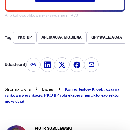
Artykuł opublikowany w wydaniu nr 490
PKO BP
APLIKACJA MOBILNA
GRYWALIZACJA
Tagi
Udostępnij
Kopiuj link artykułu
Udostępnij na LinkedIn
Udostępnij na Twitterze
Udostępnij na Faceboo
Udostępnij przez
Strona główna
Biznes
Koniec testów Kropki, czas na
rynkową weryfikację. PKO BP robi eksperyment, którego sektor
nie widział
- AUTOR ARTYKUŁU - PROFIL
PIOTR SOBOLEWSKI