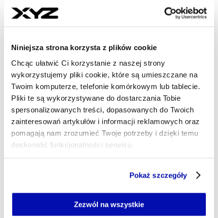
Dziennikarz
W XYZ piszę o bankach, ubezpieczycielach i
innych instytucjach finansowych. Staram się
opisywać skomplikowane zjawiska prostym
Niniejsza strona korzysta z plików cookie
językiem. Lubię analizować regulacje i modele
biznesowe firm, wyłapywać trendy i zastanawiać
Chcąc ułatwić Ci korzystanie z naszej strony
się nad ich implikacjami.
wykorzystujemy pliki cookie, które są umieszczane na
Twoim komputerze, telefonie komórkowym lub tablecie.
piotr.sobolewski@xyz.pl
Pliki te są wykorzystywane do dostarczania Tobie
spersonalizowanych treści, dopasowanych do Twoich
zainteresowań artykułów i informacji reklamowych oraz
pomagają nam zrozumieć Twoje potrzeby i dzięki temu
doskonalić funkcjonalności serwisu.
Część z plików jest niezbędna do prawidłowego działania
Pokaż szczegóły
serwisu i jego funkcjonalności.
Jeżeli nie wyrażasz zgody na zapisywanie plików cookie,
możesz łatwo zarządzać swoimi uprawnieniami, np. we
Zezwól na wszystkie
własnej przeglądarce internetowej lub po wybraniu opcji