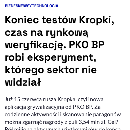
BIZNES
NEWSY
TECHNOLOGIA
Kategorie artykułu:
Resetuj opcje
Koniec testów Kropki,
Ułatwienia dostępności wspierają:
czas na rynkową
weryfikację. PKO BP
robi eksperyment,
którego sektor nie
widział
, otwiera się w nowym 
Sprawdź, jak i dlaczego zwiększamy dostępność
Już 15 czerwca rusza Kropka, czyli nowa
, otwiera się w nowym oknie
aplikacja grywalizacyjna od PKO BP. Za
Zgłoś problem
Deklaracja dostępności
, otwiera się w no
codzienne aktywności i skanowanie paragonów
można zgarnąć nagrody z puli 3,54 mln zł. Cel?
Pół miliona aktywnych użytkowników do końca