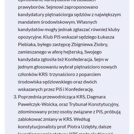
prawyborów. Sejmowi zaproponowano
kandydatury piętnaściorga sędziów z największym
mandatem środowiskowym. Własnych
kandydatów mogły jednak zgłaszać również kluby
opozycyjne. Klub PiS wskazał sędziego Łukasza
Piebiaka, byłego zastępcę Zbigniewa Ziobry,
zamieszanego w aferę hejterską. Swojego
kandydata zgłosiła też Konfederacja. Sejm w
jednym głosowaniu wybrał piętnaścioro nowych
członków KRS: trzynaścioro z poparciem
środowiska sędziowskiego oraz dwóch
wskazanych przez PiS i Konfederację.
Poprzednia przewodnicząca KRS, Dagmara
Pawełczyk-Woicka, oraz Trybunał Konstytucyjny,
zdominowany przez osoby związane z PiS, próbują
zablokować zmiany w KRS. Według
konstytucjonalisty prof. Piotra Uziębły, dalsze
kwestionowanie statusu KRS może skutkować