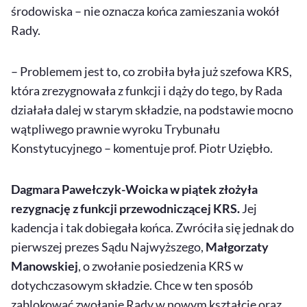
środowiska – nie oznacza końca zamieszania wokół
Rady.
– Problemem jest to, co zrobiła była już szefowa KRS,
która zrezygnowała z funkcji i dąży do tego, by Rada
działała dalej w starym składzie, na podstawie mocno
wątpliwego prawnie wyroku Trybunału
Konstytucyjnego – komentuje prof. Piotr Uziębło.
Dagmara Pawełczyk-Woicka w piątek złożyła
rezygnację z funkcji przewodniczącej KRS.
Jej
kadencja i tak dobiegała końca. Zwróciła się jednak do
pierwszej prezes Sądu Najwyższego,
Małgorzaty
Manowskiej
, o zwołanie posiedzenia KRS w
dotychczasowym składzie. Chce w ten sposób
zablokować zwołanie Rady w nowym kształcie oraz