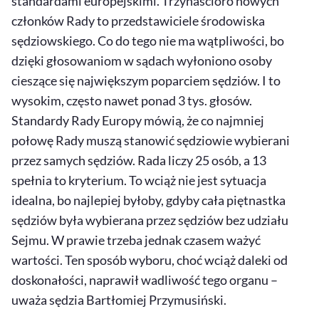
standardami europejskimi. Trzynaścioro nowych
członków Rady to przedstawiciele środowiska
sędziowskiego. Co do tego nie ma wątpliwości, bo
dzięki głosowaniom w sądach wyłoniono osoby
cieszące się największym poparciem sędziów. I to
wysokim, często nawet ponad 3 tys. głosów.
Standardy Rady Europy mówią, że co najmniej
połowę Rady muszą stanowić sędziowie wybierani
przez samych sędziów. Rada liczy 25 osób, a 13
spełnia to kryterium. To wciąż nie jest sytuacja
idealna, bo najlepiej byłoby, gdyby cała piętnastka
sędziów była wybierana przez sędziów bez udziału
Sejmu. W prawie trzeba jednak czasem ważyć
wartości. Ten sposób wyboru, choć wciąż daleki od
doskonałości, naprawił wadliwość tego organu –
uważa sędzia Bartłomiej Przymusiński.