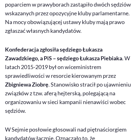
poparciem w prawyborach zastąpiło dwóch sędziów
wskazanych przez opozycyjne kluby parlamentarne.
Na mocy obowiązującej ustawy kluby mają prawo
zgłaszać własnych kandydatów.
Konfederacja zgłosiła sędziego Łukasza
Zawadzkiego, a PiS – sędziego Łukasza Piebiaka
. W
latach 2015-2019 był on wiceministrem
sprawiedliwości w resorcie kierowanym przez
Zbigniewa Ziobrę
. Stanowisko stracił po ujawnieniu
związków z tzw. aferą hejterską, polegającą na
organizowaniu w sieci kampanii nienawiści wobec
sędziów.
W Sejmie posłowie głosowali nad piętnaściorgiem
kandydatów łącznie. Oznaczało to, że