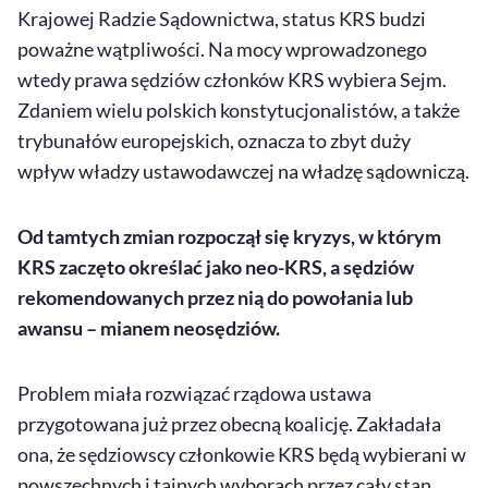
Krajowej Radzie Sądownictwa, status KRS budzi
poważne wątpliwości. Na mocy wprowadzonego
wtedy prawa sędziów członków KRS wybiera Sejm.
Zdaniem wielu polskich konstytucjonalistów, a także
trybunałów europejskich, oznacza to zbyt duży
wpływ władzy ustawodawczej na władzę sądowniczą.
Od tamtych zmian rozpoczął się kryzys, w którym
KRS zaczęto określać jako neo-KRS, a sędziów
rekomendowanych przez nią do powołania lub
awansu – mianem neosędziów.
Problem miała rozwiązać rządowa ustawa
przygotowana już przez obecną koalicję. Zakładała
ona, że sędziowscy członkowie KRS będą wybierani w
powszechnych i tajnych wyborach przez cały stan