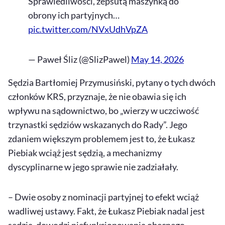
Sprawiedliwości, zepsutą maszynką do
obrony ich partyjnych…
pic.twitter.com/NVxUdhVpZA
— Paweł Śliz (@SlizPawel)
May 14, 2026
Sędzia Bartłomiej Przymusiński, pytany o tych dwóch
członków KRS, przyznaje, że nie obawia się ich
wpływu na sądownictwo, bo „wierzy w uczciwość
trzynastki sędziów wskazanych do Rady”. Jego
zdaniem większym problemem jest to, że Łukasz
Piebiak wciąż jest sędzią, a mechanizmy
dyscyplinarne w jego sprawie nie zadziałały.
– Dwie osoby z nominacji partyjnej to efekt wciąż
wadliwej ustawy. Fakt, że Łukasz Piebiak nadal jest