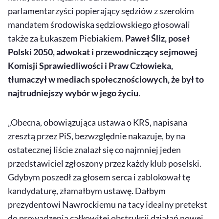
parlamentarzyści popierający sędziów z szerokim
mandatem środowiska sędziowskiego głosowali
także za Łukaszem Piebiakiem.
Paweł Śliz, poseł
Polski 2050, adwokat i przewodniczący sejmowej
Komisji Sprawiedliwości i Praw Człowieka,
tłumaczył w mediach społecznościowych, że był to
najtrudniejszy wybór w jego życiu
.
„Obecna, obowiązująca ustawa o KRS, napisana
zresztą przez PiS, bezwzględnie nakazuje, by na
ostatecznej liście znalazł się co najmniej jeden
przedstawiciel zgłoszony przez każdy klub poselski.
Gdybym poszedł za głosem serca i zablokował tę
kandydaturę, złamałbym ustawę. Dałbym
prezydentowi Nawrockiemu na tacy idealny pretekst
do prowadzenia całkowitej obstrukcji działań nowej