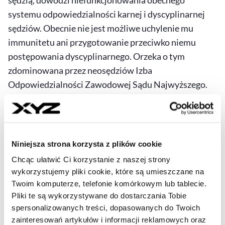
sędzią, dowodzi niefunkcjonowania obecnego
systemu odpowiedzialności karnej i dyscyplinarnej
sędziów. Obecnie nie jest możliwe uchylenie mu
immunitetu ani przygotowanie przeciwko niemu
postępowania dyscyplinarnego. Orzeka o tym
zdominowana przez neosędziów Izba
Odpowiedzialności Zawodowej Sądu Najwyższego.
Osoby pokroju Łukasza Piebiaka symbolicznie kryją
się za immunitetami, a tak naprawdę kryją się w
Pałacu Prezydenckim. Przyjęcie ustawy naprawiającej
sytuację w Sądzie Najwyższym wymagałoby zgody
Niniejsza strona korzysta z plików cookie
prezydenta – mówi prezes Stowarzyszenia Sędziów
Chcąc ułatwić Ci korzystanie z naszej strony
Polskich Iustitia.
wykorzystujemy pliki cookie, które są umieszczane na
Twoim komputerze, telefonie komórkowym lub tablecie.
Pliki te są wykorzystywane do dostarczania Tobie
spersonalizowanych treści, dopasowanych do Twoich
zainteresowań artykułów i informacji reklamowych oraz