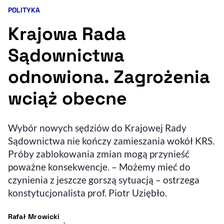
POLITYKA
Kategoria artykułu:
Resetuj opcje
Krajowa Rada
Ułatwienia dostępności wspierają:
Sądownictwa
odnowiona. Zagrożenia
wciąż obecne
Wybór nowych sędziów do Krajowej Rady
Sądownictwa nie kończy zamieszania wokół KRS.
, otwiera się w nowym 
Sprawdź, jak i dlaczego zwiększamy dostępność
Próby zablokowania zmian mogą przynieść
poważne konsekwencje. – Możemy mieć do
czynienia z jeszcze gorszą sytuacją – ostrzega
, otwiera się w nowym oknie
Zgłoś problem
Deklaracja dostępności
, otwiera się w no
konstytucjonalista prof. Piotr Uziębło.
- autor artykułu - profil
Rafał Mrowicki