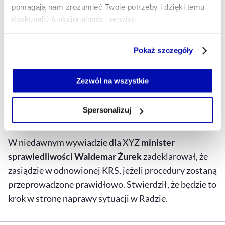
Fakt, że Łukasz Piebiak
pomagają nam zrozumieć Twoje potrzeby i dzięki temu
nadal jest sędzią, dowodzi
doskonalić funkcjonalności serwisu.
niefunkcjonowania
Część z plików jest niezbędna do prawidłowego działania
obecnego systemu
Pokaż szczegóły
serwisu i jego funkcjonalności.
odpowiedzialności karnej i
Jeżeli nie wyrażasz zgody na zapisywanie plików cookie,
możesz łatwo zarządzać swoimi uprawnieniami, np. we
Zezwól na wszystkie
dyscyplinarnej sędziów.
własnej przeglądarce internetowej lub po wybraniu opcji
Zarządzaj cookie.
Spersonalizuj
Przyszłość KRS
Szczegółowe informacje na ten temat znajdziesz w
naszej
Polityce Prywatności
.
W niedawnym wywiadzie dla XYZ
minister
sprawiedliwości Waldemar Żurek
zadeklarował, że
zasiądzie w odnowionej KRS, jeżeli procedury zostaną
przeprowadzone prawidłowo. Stwierdził, że będzie to
krok w stronę naprawy sytuacji w Radzie.