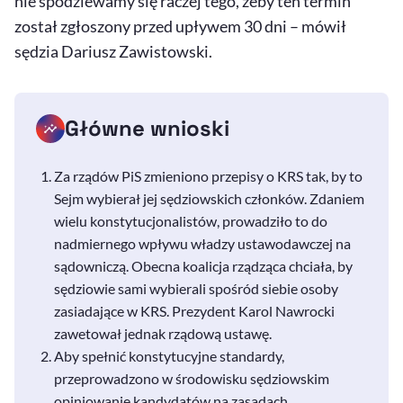
nie spodziewamy się raczej tego, żeby ten termin
został zgłoszony przed upływem 30 dni – mówił
sędzia Dariusz Zawistowski.
Główne wnioski
Za rządów PiS zmieniono przepisy o KRS tak, by to
Sejm wybierał jej sędziowskich członków. Zdaniem
wielu konstytucjonalistów, prowadziło to do
nadmiernego wpływu władzy ustawodawczej na
sądowniczą. Obecna koalicja rządząca chciała, by
sędziowie sami wybierali spośród siebie osoby
zasiadające w KRS. Prezydent Karol Nawrocki
zawetował jednak rządową ustawę.
Aby spełnić konstytucyjne standardy,
przeprowadzono w środowisku sędziowskim
opiniowanie kandydatów na zasadach