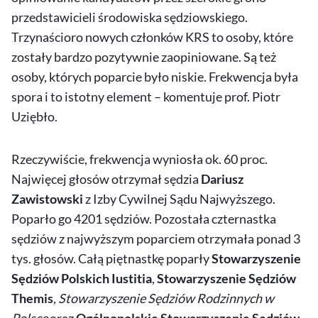
przedstawicieli środowiska sędziowskiego.
Trzynaścioro nowych członków KRS to osoby, które
zostały bardzo pozytywnie zaopiniowane. Są też
osoby, których poparcie było niskie. Frekwencja była
spora i to istotny element – komentuje prof. Piotr
Uziębło.
Rzeczywiście, frekwencja wyniosła ok. 60 proc.
Najwięcej głosów otrzymał sędzia
Dariusz
Zawistowski
z Izby Cywilnej Sądu Najwyższego.
Poparło go 4201 sędziów. Pozostała czternastka
sędziów z najwyższym poparciem otrzymała ponad 3
tys. głosów. Całą piętnastkę poparły
Stowarzyszenie
Sędziów Polskich Iustitia
,
Stowarzyszenie Sędziów
Themis
,
Stowarzyszenie Sędziów Rodzinnych w