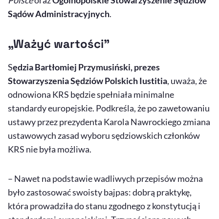
Polsce
oraz
Ogólnopolskie Stowarzyszenie Sędziów
Sądów Administracyjnych
.
„Ważyć wartości”
S
ędzia Bartłomiej Przymusiński, prezes
Stowarzyszenia Sędziów Polskich Iustitia
, uważa, że
odnowiona KRS będzie spełniała minimalne
standardy europejskie. Podkreśla, że po zawetowaniu
ustawy przez prezydenta Karola Nawrockiego zmiana
ustawowych zasad wyboru sędziowskich członków
KRS nie była możliwa.
– Nawet na podstawie wadliwych przepisów można
było zastosować swoisty bajpas: dobrą praktykę,
która prowadziła do stanu zgodnego z konstytucją i