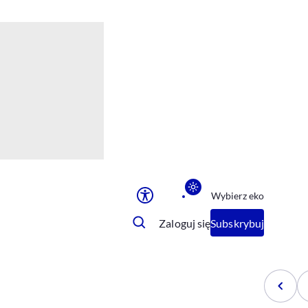
Ułatwienia dostępu
Rozmiar tekstu
Rozmiar tekstu
Rozmiar tekstu
Rozmiar tekstu
Normalny
Duży
Bardzo duży
Opcje wyświetlania
Wybierz eko
Podkreślenie linków
Zatrzymanie animacji
Zaloguj się
Subskrybuj
Odcienie szarości
Ułatwienie czytania