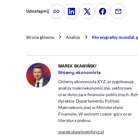
Udostępnij
Kopiuj link artykułu
Udostępnij na LinkedIn
Udostępnij na Twitte
Udostępnij na
Udostępn
Strona główna
Analizy
Kto wygrałby mundial, 
- AUTOR ARTYKUŁU 
MAREK SKAWIŃSKI
Główny ekonomista
Główny ekonomista XYZ, przygotowuję
analizy makroekonomiczne, sektorowe
oraz dotyczące finansów publicznych. Był
dyrektor Departamentu Polityki
Makroekonicznej w Ministerstwie
Finansów. W wolnym czasie: góry oraz
literatura piękna.
marek.skawinski@xyz.pl