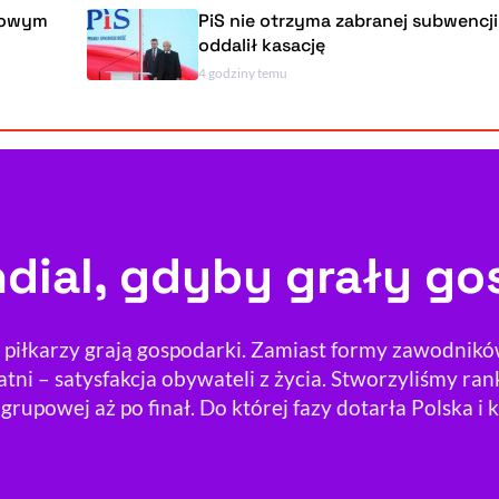
PiS nie otrzyma zabranej subwencji. NSA
oddalił kasację
4 godziny temu
dial, gdyby grały go
iłkarzy grają gospodarki. Zamiast formy zawodników 
atni – satysfakcja obywateli z życia. Stworzyliśmy r
grupowej aż po finał. Do której fazy dotarła Polska i 
il