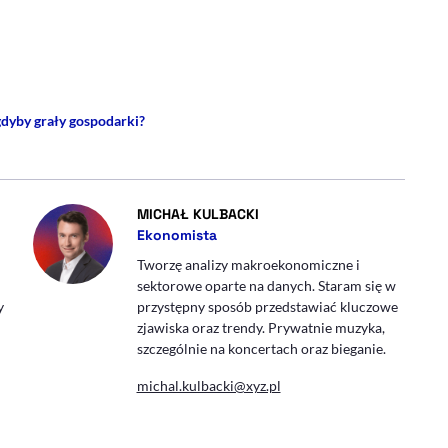
rze
 Facebooku
ij przez e-mail
gdyby grały gospodarki?
- PROFIL
- AUTOR ARTYKUŁU - PROFI
MICHAŁ KULBACKI
Ekonomista
Tworzę analizy makroekonomiczne i
sektorowe oparte na danych. Staram się w
y
przystępny sposób przedstawiać kluczowe
zjawiska oraz trendy. Prywatnie muzyka,
szczególnie na koncertach oraz bieganie.
michal.kulbacki@xyz.pl