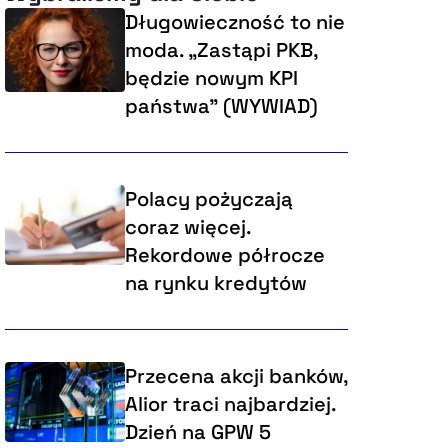
Długowieczność to nie
moda. „Zastąpi PKB,
będzie nowym KPI
państwa” (WYWIAD)
Polacy pożyczają
coraz więcej.
Rekordowe półrocze
na rynku kredytów
Przecena akcji banków,
Alior traci najbardziej.
Dzień na GPW 5