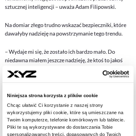
sztucznej inteligencji – uważa Adam Filipowski.
Na domiar złego trudno wskazać bezpieczniki, które
dawałyby nadzieję na powstrzymanie tego trendu.
– Wydaje mi się, że zostało ich bardzo mało. Do
niedawna miałem jeszcze nadzieję, że ktoś to jakoś
opodatkuje. Ale teraz – wraz z rozwojem hardware'u
umożliwiającego rozwój sztucznej inteligencji na
jednostce działającej bez dostępu do internetu,
bardzo trudno będzie to wymusić czy nawet
Niniejsza strona korzysta z plików cookie
nadzorować – uważa twórca Mycelium Lab.
Chcąc ułatwić Ci korzystanie z naszej strony
wykorzystujemy pliki cookie, które są umieszczane na
Optymizm mimo niepokoju
Twoim komputerze, telefonie komórkowym lub tablecie.
Pliki te są wykorzystywane do dostarczania Tobie
spersonalizowanych treści, dopasowanych do Twoich
Choć Filipowski nie ukrywa obaw związanych z