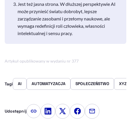
Jest też jasna strona. W dłuższej perspektywie AI
może przynieść światu dobrobyt, lepsze
zarządzanie zasobami i przełomy naukowe, ale
wymaga redefinicji roli człowieka, własności
intelektualnej i sensu pracy.
Artykuł opublikowany w wydaniu nr 377
AI
AUTOMATYZACJA
SPOŁECZEŃSTWO
XYZ 
Tagi
Udostępnij
Kopiuj link artykułu
Udostępnij na LinkedIn
Udostępnij na Twitterze
Udostępnij na Faceboo
Udostępnij przez