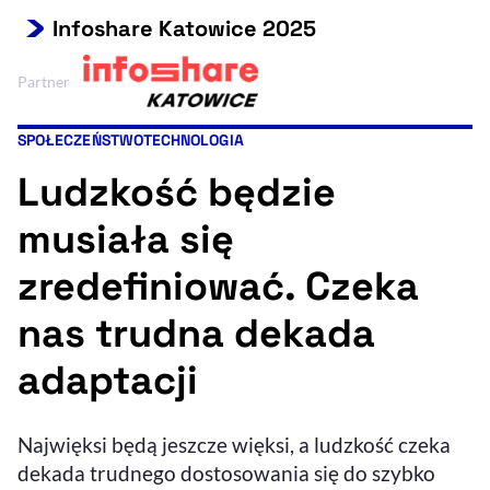
Infoshare Katowice 2025
Resetuj opcje
Ułatwienia dostępności wspierają:
Partner
SPOŁECZEŃSTWO
TECHNOLOGIA
Kategorie artykułu:
Ludzkość będzie
musiała się
zredefiniować. Czeka
, otwiera się w nowym 
nas trudna dekada
Sprawdź, jak i dlaczego zwiększamy dostępność
adaptacji
, otwiera się w nowym oknie
Zgłoś problem
Deklaracja dostępności
, otwiera się w no
Najwięksi będą jeszcze więksi, a ludzkość czeka
dekada trudnego dostosowania się do szybko