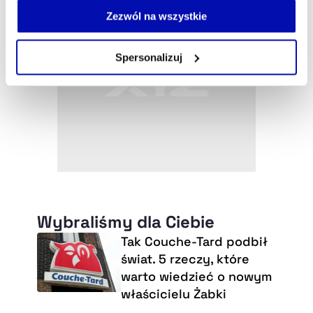
możesz łatwo zarządzać swoimi uprawnieniami, np. we
Zezwól na wszystkie
własnej przeglądarce internetowej lub po wybraniu opcji
Zarządzaj cookie.
Spersonalizuj
Szczegółowe informacje na ten temat znajdziesz w
naszej
Polityce Prywatności
.
Wybraliśmy dla Ciebie
Tak Couche-Tard podbił
świat. 5 rzeczy, które
warto wiedzieć o nowym
właścicielu Żabki