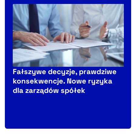
Fałszywe decyzje, prawdziwe
konsekwencje. Nowe ryzyka
W
dla zarządów spółek
N