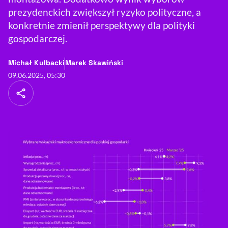
prezydenckich zwiększył ryzyko polityczne, a
konkretnie zmienił perspektywy dla polityki
gospodarczej.
- autor artykułu - profil
- autor artykułu - profil
Michał Kulbacki
Marek Skawiński
09.06.2025, 05:30