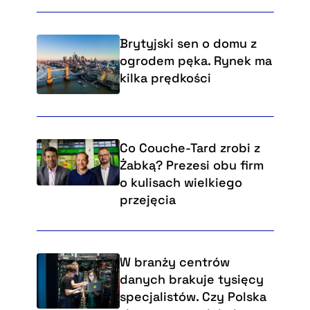
Brytyjski sen o domu z
ogrodem pęka. Rynek ma
kilka prędkości
Co Couche-Tard zrobi z
Żabką? Prezesi obu firm
o kulisach wielkiego
przejęcia
W branży centrów
danych brakuje tysięcy
specjalistów. Czy Polska