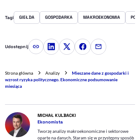
GIEŁDA
GOSPODARKA
MAKROEKONOMIA
POL
Tagi
Udostępnij
Kopiuj link artykułu
Udostępnij na LinkedIn
Udostępnij na Twitterze
Udostępnij na Faceboo
Udostępnij przez
Strona główna
Analizy
Mieszane dane z gospodarki i
wzrost ryzyka politycznego. Ekonomiczne podsumowanie
miesiąca
- AUTOR ARTYKUŁU - PROFIL
MICHAŁ KULBACKI
Ekonomista
Tworzę analizy makroekonomiczne i sektorowe
oparte na danych. Staram się w przystępny sposób