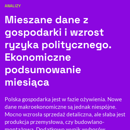
ANALIZY
Kategoria artykułu:
Resetuj opcje
Mieszane dane z
Ułatwienia dostępności wspierają:
gospodarki i wzrost
ryzyka politycznego.
Ekonomiczne
podsumowanie
miesiąca
, otwiera się w nowym 
Sprawdź, jak i dlaczego zwiększamy dostępność
Polska gospodarka jest w fazie ożywienia. Nowe
, otwiera się w nowym oknie
dane makroekonomiczne są jednak niespójne.
Zgłoś problem
Deklaracja dostępności
, otwiera się w no
Mocno wzrosła sprzedaż detaliczna, ale słaba jest
produkcja przemysłowa, czy budowlano-
montażowa. Dodatkowo wynik wyborów