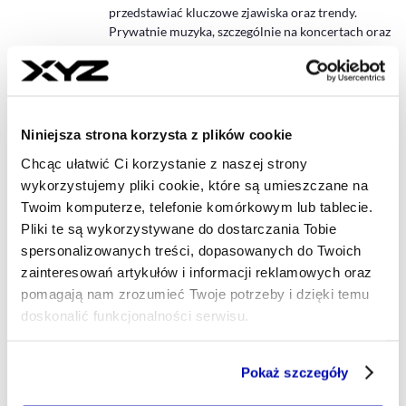
przedstawiać kluczowe zjawiska oraz trendy.
Prywatnie muzyka, szczególnie na koncertach oraz
bieganie.
michal.kulbacki@xyz.pl
Niniejsza strona korzysta z plików cookie
- AUTOR ARTYKUŁU - PROFIL
MAREK SKAWIŃSKI
Chcąc ułatwić Ci korzystanie z naszej strony
Główny ekonomista
wykorzystujemy pliki cookie, które są umieszczane na
Główny ekonomista XYZ, przygotowuję analizy
Twoim komputerze, telefonie komórkowym lub tablecie.
makroekonomiczne, sektorowe oraz dotyczące
Pliki te są wykorzystywane do dostarczania Tobie
finansów publicznych. Były dyrektor
Departamentu Polityki Makroekonicznej w
spersonalizowanych treści, dopasowanych do Twoich
Ministerstwie Finansów. W wolnym czasie: góry
zainteresowań artykułów i informacji reklamowych oraz
oraz literatura piękna.
pomagają nam zrozumieć Twoje potrzeby i dzięki temu
doskonalić funkcjonalności serwisu.
marek.skawinski@xyz.pl
Część z plików jest niezbędna do prawidłowego działania
Pokaż szczegóły
serwisu i jego funkcjonalności.
Jeżeli nie wyrażasz zgody na zapisywanie plików cookie,