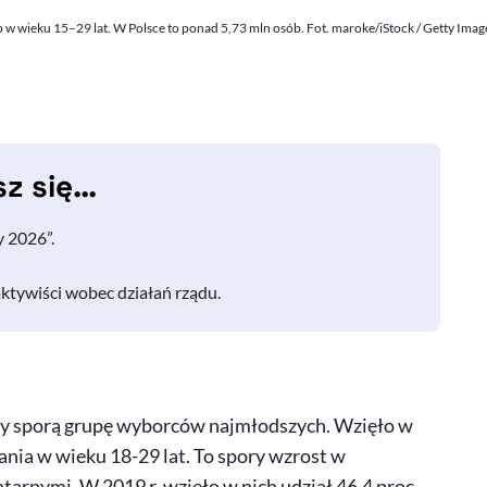
 w wieku 15–29 lat. W Polsce to ponad 5,73 mln osób. Fot. maroke/iStock / Getty Imag
sz się…
 2026”.
ktywiści wobec działań rządu.
y sporą grupę wyborców najmłodszych. Wzięło w
ania w wieku 18-29 lat. To spory wzrost w
rnymi. W 2019 r. wzięło w nich udział 46,4 proc.