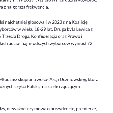
 z najgorszą frekwencją.
i najchętniej głosowali w 2023 r. na Koalicję
yborców w wieku 18-29 lat. Druga była Lewica z
ły Trzecia Droga, Konfederacja oraz Prawo i
ckich udział najmłodszych wyborców wyniósł 72
Młodzież skupiona wokół Akcji Uczniowskiej, która
óżnych części Polski, ma za złe rządzącym
ładzy, nieważne, czy mowa o prezydencie, premierze,