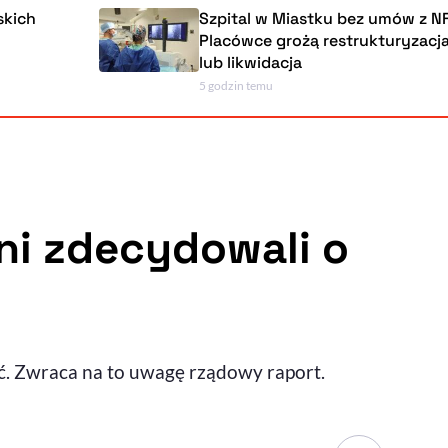
Szpital w Miastku bez umów z NFZ.
Placówce grożą restrukturyzacja, upadł
lub likwidacja
5 godzin temu
Powiększenie kursora
Resetuj opcje
Ułatwienia dostępności wspierają:
oni zdecydowali o
, otwiera się w nowym ok
Sprawdź, jak i dlaczego zwiększamy dostępność
. Zwraca na to uwagę rządowy raport.
, otwiera się w nowym oknie
Zgłoś problem
Deklaracja dostępności
, otwiera się w nowy