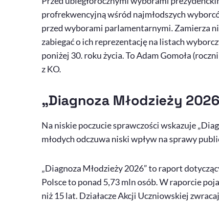
Przed ubiegłorocznymi wyborami prezydencki
profrekwencyjną wśród najmłodszych wyborcó
przed wyborami parlamentarnymi. Zamierza nie 
zabiegać o ich reprezentację na listach wybor
poniżej 30. roku życia. To Adam Gomoła (roczni
z KO.
„Diagnoza Młodzieży 2026
Na niskie poczucie sprawczości wskazuje „Diagn
młodych odczuwa niski wpływ na sprawy publi
„Diagnoza Młodzieży 2026” to raport dotyczący
Polsce to ponad 5,73 mln osób. W raporcie poj
niż 15 lat. Działacze Akcji Uczniowskiej zwrac