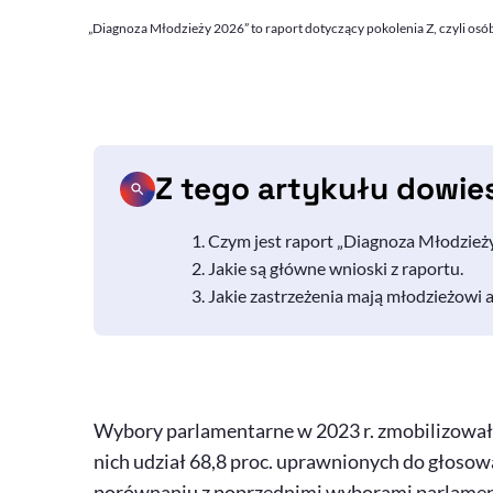
„Diagnoza Młodzieży 2026” to raport dotyczący pokolenia Z, czyli osób
Z tego artykułu dowie
Czym jest raport „Diagnoza Młodzieży
Jakie są główne wnioski z raportu.
Jakie zastrzeżenia mają młodzieżowi a
Wybory parlamentarne w 2023 r. zmobilizował
nich udział 68,8 proc. uprawnionych do głosow
porównaniu z poprzednimi wyborami parlamenta