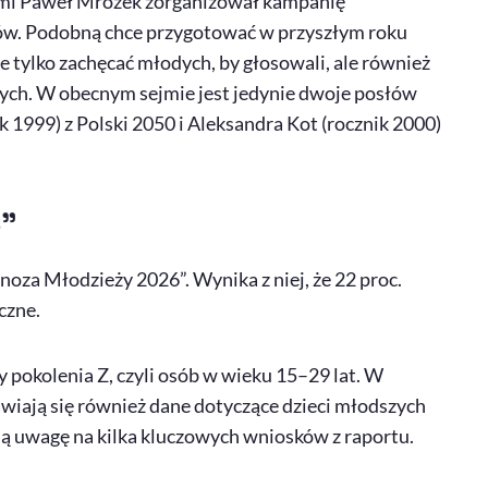
mi Paweł Mrozek zorganizował kampanię
w. Podobną chce przygotować w przyszłym roku
tylko zachęcać młodych, by głosowali, ale również
czych. W obecnym sejmie jest jedynie dwoje posłów
k 1999) z Polski 2050 i Aleksandra Kot (rocznik 2000)
”
oza Młodzieży 2026”. Wynika z niej, że 22 proc.
czne.
 pokolenia Z, czyli osób w wieku 15–29 lat. W
awiają się również dane dotyczące dzieci młodszych
ają uwagę na kilka kluczowych wniosków z raportu.