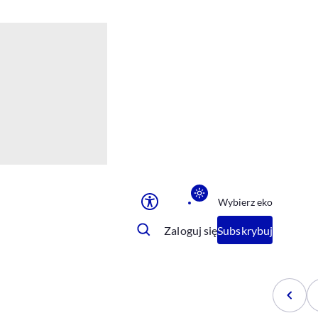
Ułatwienia dostępu
Rozmiar tekstu
Rozmiar tekstu
Rozmiar tekstu
Rozmiar tekstu
Normalny
Duży
Bardzo duży
Opcje wyświetlania
Wybierz eko
Podkreślenie linków
Zatrzymanie animacji
Zaloguj się
Subskrybuj
Odcienie szarości
Ułatwienie czytania