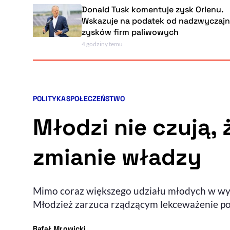
Donald Tusk komentuje zysk Orlenu.
Wskazuje na podatek od nadzwyczajnych
zysków firm paliwowych
4 godziny temu
POLITYKA
SPOŁECZEŃSTWO
Kategorie artykułu:
Młodzi nie czują,
zmianie władzy
Mimo coraz większego udziału młodych w wyb
Młodzież zarzuca rządzącym lekceważenie pot
- autor artykułu - profil
Rafał Mrowicki