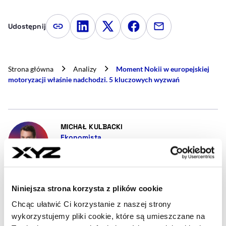
Udostępnij
Kopiuj link artykułu
Udostępnij na LinkedIn
Udostępnij na Twitterze
Udostępnij na Faceboo
Udostępnij przez
Strona główna
Analizy
Moment Nokii w europejskiej
motoryzacji właśnie nadchodzi. 5 kluczowych wyzwań
- AUTOR ARTYKUŁU - PROFIL
MICHAŁ KULBACKI
Ekonomista
Tworzę analizy makroekonomiczne i sektorowe
oparte na danych. Staram się w przystępny sposób
przedstawiać kluczowe zjawiska oraz trendy.
Prywatnie muzyka, szczególnie na koncertach oraz
Niniejsza strona korzysta z plików cookie
bieganie.
Chcąc ułatwić Ci korzystanie z naszej strony
michal.kulbacki@xyz.pl
wykorzystujemy pliki cookie, które są umieszczane na