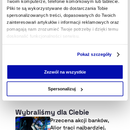
Twoim komputerze, telefonie komórkowym lub tablecie.
Pliki te są wykorzystywane do dostarczania Tobie
spersonalizowanych treści, dopasowanych do Twoich
zainteresowań artykułów i informacji reklamowych oraz
pomagają nam zrozumieć Twoje potrzeby i dzięki temu
doskonalić funkcjonalności serwisu.
Część z plików jest niezbędna do prawidłowego działania
Pokaż szczegóły
serwisu i jego funkcjonalności.
Jeżeli nie wyrażasz zgody na zapisywanie plików cookie,
możesz łatwo zarządzać swoimi uprawnieniami, np. we
Zezwól na wszystkie
własnej przeglądarce internetowej lub po wybraniu opcji
Zarządzaj cookie.
Spersonalizuj
Szczegółowe informacje na ten temat znajdziesz w
naszej
Polityce Prywatności
.
Wybraliśmy dla Ciebie
Przecena akcji banków,
Alior traci najbardziej.