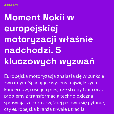
ANALIZY
Kategoria artykułu:
Resetuj opcje
Moment Nokii w
Ułatwienia dostępności wspierają:
europejskiej
motoryzacji właśnie
nadchodzi. 5
kluczowych wyzwań
, otwiera się w nowym 
Europejska motoryzacja znalazła się w punkcie
Sprawdź, jak i dlaczego zwiększamy dostępność
zwrotnym. Spadające wyceny największych
koncernów, rosnąca presja ze strony Chin oraz
, otwiera się w nowym oknie
Zgłoś problem
Deklaracja dostępności
problemy z transformacją technologiczną
, otwiera się w no
sprawiają, że coraz częściej pojawia się pytanie,
czy europejska branża trwale utraciła