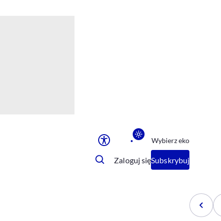
Ułatwienia dostępu
Rozmiar tekstu
Rozmiar tekstu
Rozmiar tekstu
Rozmiar tekstu
Normalny
Duży
Bardzo duży
Opcje wyświetlania
Wybierz eko
Podkreślenie linków
Zatrzymanie animacji
Zaloguj się
Subskrybuj
Odcienie szarości
Ułatwienie czytania