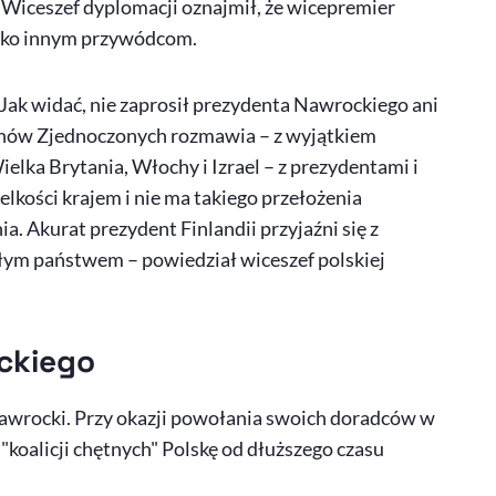
 Wiceszef dyplomacji oznajmił, że wicepremier
isko innym przywódcom.
ak widać, nie zaprosił prezydenta Nawrockiego ani
anów Zjednoczonych rozmawia – z wyjątkiem
lka Brytania, Włochy i Izrael – z prezydentami i
elkości krajem i nie ma takiego przełożenia
. Akurat prezydent Finlandii przyjaźni się z
łym państwem – powiedział wiceszef polskiej
ckiego
Nawrocki. Przy okazji powołania swoich doradców w
"koalicji chętnych" Polskę od dłuższego czasu