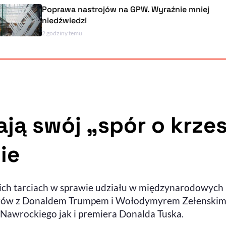
Poprawa nastrojów na GPW. Wyraźnie mniej
niedźwiedzi
2 godziny temu
ją swój „spór o krzes
ie
ch tarciach w sprawie udziału w międzynarodowych r
liderów z Donaldem Trumpem i Wołodymyrem Zełensk
Nawrockiego jak i premiera Donalda Tuska.