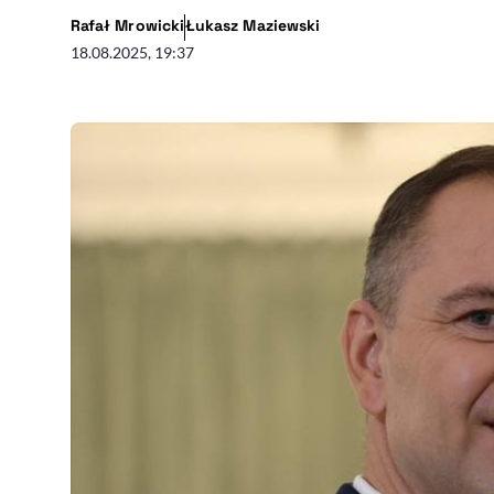
- autor artykułu - profil
- autor artykułu - prof
Rafał Mrowicki
Łukasz Maziewski
18.08.2025, 19:37