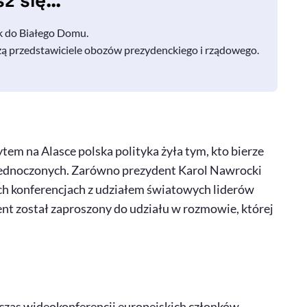
sz się…
k do Białego Domu.
zą przedstawiciele obozów prezydenckiego i rządowego.
m na Alasce polska polityka żyła tym, kto bierze
ednoczonych. Zarówno prezydent Karol Nawrocki
ych konferencjach z udziałem światowych liderów
nt został zaproszony do udziału w rozmowie, której
dczas wideokonferencji europejskich członków