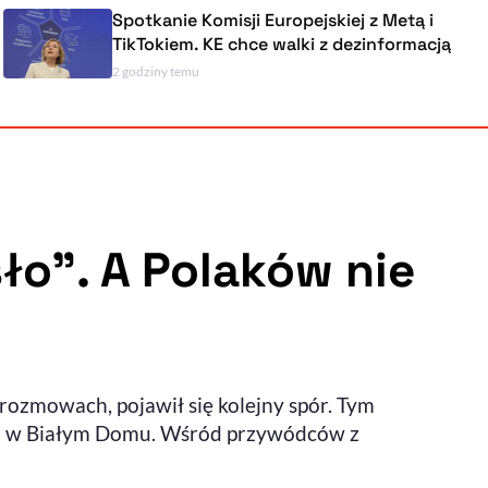
Spotkanie Komisji Europejskiej z Metą i
TikTokiem. KE chce walki z dezinformacją
2 godziny temu
Powiększenie kursora
Resetuj opcje
Ułatwienia dostępności wspierają:
ło”. A Polaków nie
, otwiera się w nowym ok
Sprawdź, jak i dlaczego zwiększamy dostępność
ozmowach, pojawił się kolejny spór. Tym
, otwiera się w nowym oknie
Zgłoś problem
Deklaracja dostępności
, otwiera się w nowy
im w Białym Domu. Wśród przywódców z