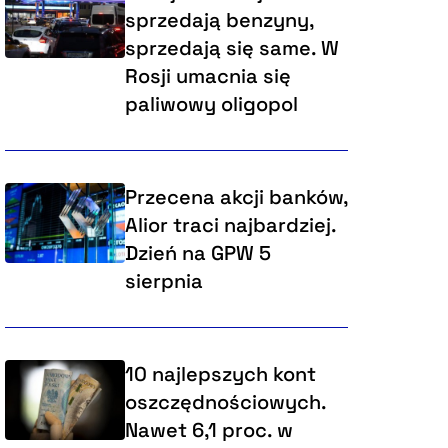
sprzedają benzyny,
sprzedają się same. W
Rosji umacnia się
paliwowy oligopol
Przecena akcji banków,
Alior traci najbardziej.
Dzień na GPW 5
sierpnia
10 najlepszych kont
oszczędnościowych.
Nawet 6,1 proc. w