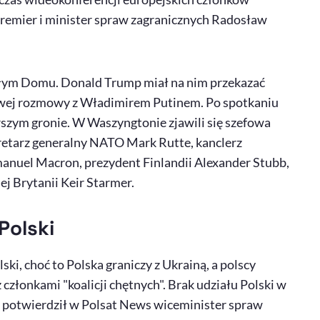
premier i minister spraw zagranicznych Radosław
łym Domu. Donald Trump miał na nim przekazać
wej rozmowy z Władimirem Putinem. Po spotkaniu
zym gronie. W Waszyngtonie zjawili się szefowa
kretarz generalny NATO Mark Rutte, kanclerz
manuel Macron, prezydent Finlandii Alexander Stubb,
j Brytanii Keir Starmer.
Polski
ki, choć to Polska graniczy z Ukrainą, a polscy
członkami "koalicji chętnych". Brak udziału Polski w
otwierdził w Polsat News wiceminister spraw