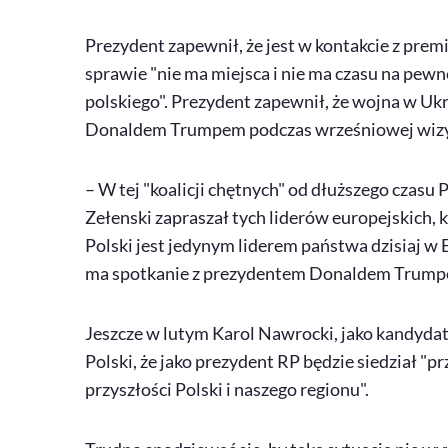
Prezydent zapewnił, że jest w kontakcie z pre
sprawie "nie ma miejsca i nie ma czasu na pewne
polskiego". Prezydent zapewnił, że wojna w U
Donaldem Trumpem podczas wrześniowej wiz
– W tej "koalicji chętnych" od dłuższego czasu 
Zełenski zapraszał tych liderów europejskich, 
Polski jest jedynym liderem państwa dzisiaj w E
ma spotkanie z prezydentem Donaldem Trumpe
Jeszcze w lutym Karol Nawrocki, jako kandyda
Polski, że jako prezydent RP będzie siedział "
przyszłości Polski i naszego regionu".