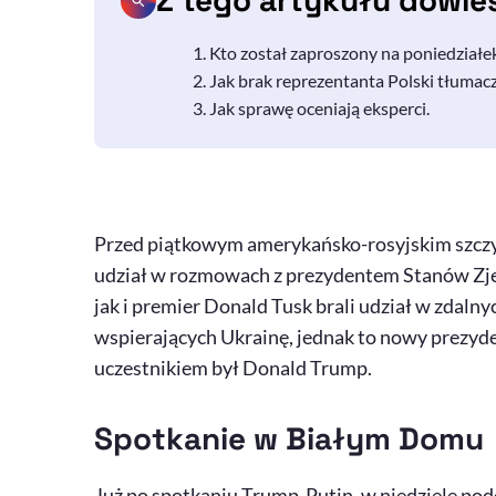
Z tego artykułu dowie
Kto został zaproszony na poniedziałe
Jak brak reprezentanta Polski tłumac
Jak sprawę oceniają eksperci.
Przed piątkowym amerykańsko-rosyjskim szczyte
udział w rozmowach z prezydentem Stanów Zj
jak i premier Donald Tusk brali udział w zdaln
wspierających Ukrainę, jednak to nowy prezyde
uczestnikiem był Donald Trump.
Spotkanie w Białym Domu
Już po spotkaniu Trump-Putin, w niedzielę po