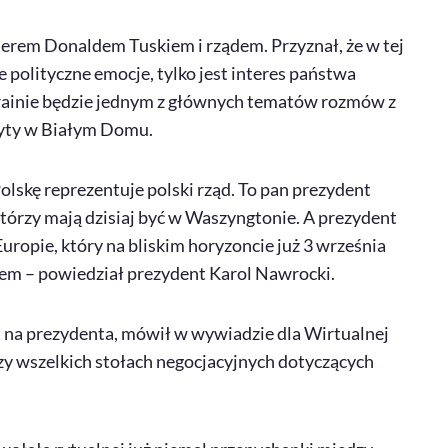
mierem Donaldem Tuskiem i rządem. Przyznał, że w tej
 polityczne emocje, tylko jest interes państwa
krainie będzie jednym z głównych tematów rozmów z
yty w Białym Domu.
Polskę reprezentuje polski rząd. To pan prezydent
którzy mają dzisiaj być w Waszyngtonie. A prezydent
uropie, który na bliskim horyzoncie już 3 września
m – powiedział prezydent Karol Nawrocki.
t na prezydenta, mówił w wywiadzie dla Wirtualnej
przy wszelkich stołach negocjacyjnych dotyczących