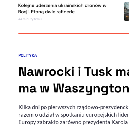
Kolejne uderzenia ukraińskich dronów w
Rosji. Płoną dwie rafinerie
4 minuty temu
POLITYKA
Kategoria artykułu:
Nawrocki i Tusk ma
ma w Waszyngton
Kilka dni po pierwszych rządowo-prezydencki
razem o udział w spotkaniu europejskich 
Europy zabrakło zarówno prezydenta Karola 