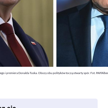
o i premiera Donalda Tuska. Obozy obu polityków toczą otwarty spór. Fot. PAP/Albe