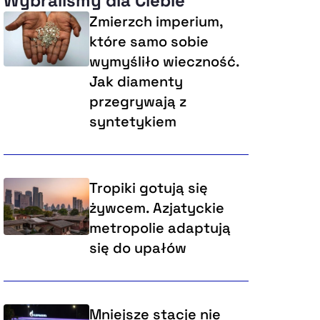
Wybraliśmy dla Ciebie
Zmierzch imperium,
które samo sobie
wymyśliło wieczność.
Jak diamenty
przegrywają z
syntetykiem
Tropiki gotują się
żywcem. Azjatyckie
metropolie adaptują
się do upałów
Mniejsze stacje nie