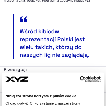
niespełna 1 tys. osób. Fot. Piotr Sumara/Justyna Matias PLS
Wśród kibiców
reprezentacji Polski jest
wielu takich, którzy do
naszych lig nie zaglądają.
Przeczytaj:
Siedem meczów, siedem zwycięstw. Jak
wysoko lata Lublin z Wilfredo Leónem i
skąd ten gigant się tam wziął
Inna odmiana „plażówki”
Niniejsza strona korzysta z plików cookie
Chcąc ułatwić Ci korzystanie z naszej strony