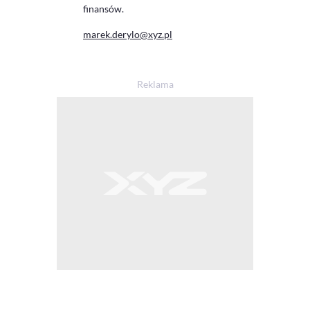
finansów.
marek.derylo@xyz.pl