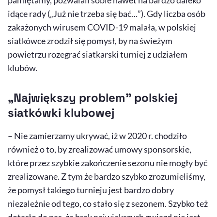
pamiętamy, pozwalali sobie nawet na bardzo daleko
idące rady („Już nie trzeba się bać…”). Gdy liczba osób
zakażonych wirusem COVID-19 malała, w polskiej
siatkówce zrodził się pomysł, by na świeżym
powietrzu rozegrać siatkarski turniej z udziałem
klubów.
„Największy problem” polskiej
siatkówki klubowej
– Nie zamierzamy ukrywać, iż w 2020 r. chodziło
również o to, by zrealizować umowy sponsorskie,
które przez szybkie zakończenie sezonu nie mogły być
zrealizowane. Z tym że bardzo szybko zrozumieliśmy,
że pomysł takiego turnieju jest bardzo dobry
niezależnie od tego, co stało się z sezonem. Szybko też