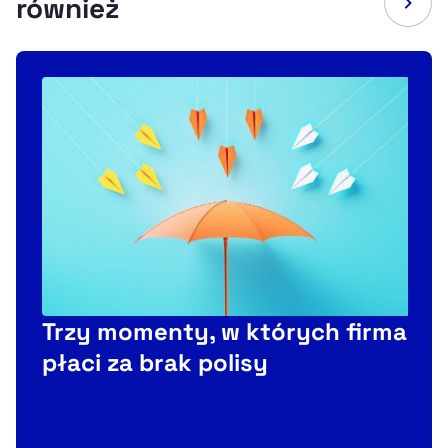
również
Trzy momenty, w których firma
P
płaci za brak polisy
i