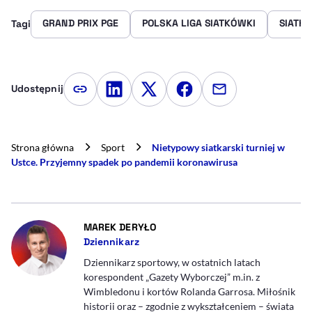
GRAND PRIX PGE
POLSKA LIGA SIATKÓWKI
SIATK
Tagi
Udostępnij
Kopiuj link artykułu
Udostępnij na LinkedIn
Udostępnij na Twitterze
Udostępnij na Faceboo
Udostępnij przez
Strona główna
Sport
Nietypowy siatkarski turniej w
Ustce. Przyjemny spadek po pandemii koronawirusa
- AUTOR ARTYKUŁU - PROFIL
MAREK DERYŁO
Dziennikarz
Dziennikarz sportowy, w ostatnich latach
korespondent „Gazety Wyborczej” m.in. z
Wimbledonu i kortów Rolanda Garrosa. Miłośnik
historii oraz – zgodnie z wykształceniem – świata