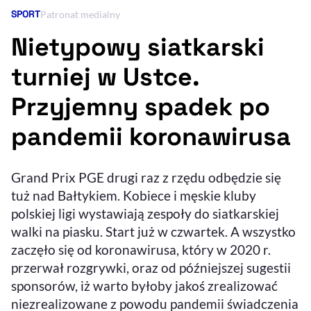
SPORT
Kategoria artykułu:
Patronat medialny
Resetuj opcje
Nietypowy siatkarski
Ułatwienia dostępności wspierają:
turniej w Ustce.
Przyjemny spadek po
pandemii koronawirusa
Grand Prix PGE drugi raz z rzędu odbędzie się
tuż nad Bałtykiem. Kobiece i męskie kluby
, otwiera się w nowym 
Sprawdź, jak i dlaczego zwiększamy dostępność
polskiej ligi wystawiają zespoły do siatkarskiej
walki na piasku. Start już w czwartek. A wszystko
zaczęło się od koronawirusa, który w 2020 r.
, otwiera się w nowym oknie
Zgłoś problem
Deklaracja dostępności
, otwiera się w no
przerwał rozgrywki, oraz od późniejszej sugestii
sponsorów, iż warto byłoby jakoś zrealizować
niezrealizowane z powodu pandemii świadczenia