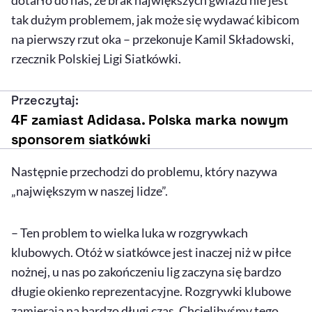
dotarło do nas, że brak największych gwiazd nie jest
tak dużym problemem, jak może się wydawać kibicom
na pierwszy rzut oka – przekonuje Kamil Składowski,
rzecznik Polskiej Ligi Siatkówki.
Przeczytaj:
4F zamiast Adidasa. Polska marka nowym
sponsorem siatkówki
Następnie przechodzi do problemu, który nazywa
„największym w naszej lidze”.
– Ten problem to wielka luka w rozgrywkach
klubowych. Otóż w siatkówce jest inaczej niż w piłce
nożnej, u nas po zakończeniu lig zaczyna się bardzo
długie okienko reprezentacyjne. Rozgrywki klubowe
zamierają na bardzo długi czas. Chcielibyśmy tego