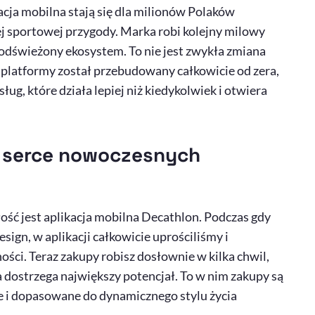
kacja mobilna stają się dla milionów Polaków
 sportowej przygody. Marka robi kolejny milowy
odświeżony ekosystem. To nie jest zwykła zmiana
k platformy został przebudowany całkowicie od zera,
ug, które działa lepiej niż kiedykolwiek i otwiera
je serce nowoczesnych
ść jest aplikacja mobilna
Decathlon
. Podczas gdy
esign
, w aplikacji całkowicie uprościliśmy i
ści. Teraz zakupy robisz dosłownie w kilka chwil,
dostrzega największy potencjał. To w nim zakupy są
e i dopasowane do dynamicznego stylu życia