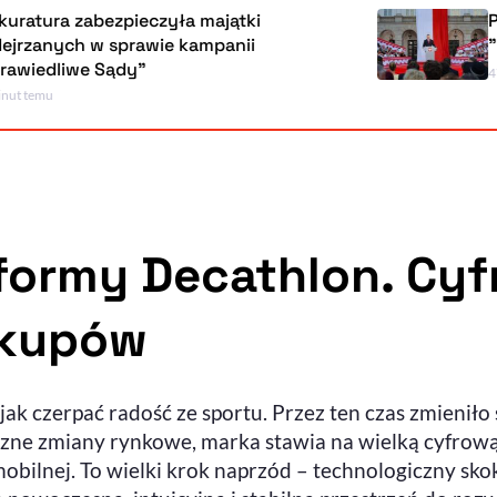
abezpieczyła majątki
Prezydent 
 w sprawie kampanii
"Chcę zmie
e Sądy"
47 minut temu
formy Decathlon. Cyf
akupów
k czerpać radość ze sportu. Przez ten czas zmieniło 
zne zmiany rynkowe, marka stawia na wielką cyfrową 
 mobilnej. To wielki krok naprzód – technologiczny sko