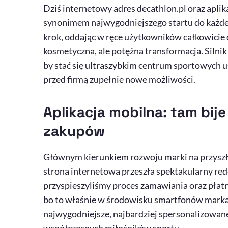
Dziś internetowy adres
decathlon
.pl oraz apli
synonimem najwygodniejszego startu do każdej
krok, oddając w ręce użytkowników całkowicie 
kosmetyczna, ale potężna transformacja. Silni
by stać się ultraszybkim centrum sportowych usł
przed firmą zupełnie nowe możliwości.
Aplikacja mobilna: tam bi
zakupów
Głównym kierunkiem rozwoju marki na przyszło
strona internetowa przeszła spektakularny
red
przyspieszyliśmy proces zamawiania oraz płatno
bo to właśnie w środowisku smartfonów marka 
najwygodniejsze, najbardziej spersonalizowan