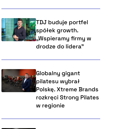
TDJ buduje portfel
spółek growth.
„Wspieramy firmy w
drodze do lidera”
Globalny gigant
pilatesu wybrał
Polskę. Xtreme Brands
rozkręci Strong Pilates
w regionie