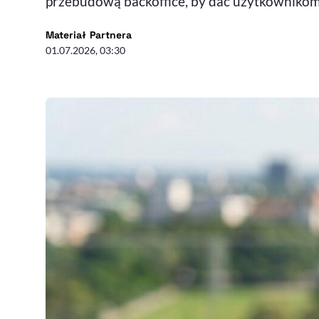
przebudową backoffice, by dać użytkownikom n
- autor artykułu - profil
Materiał Partnera
01.07.2026, 03:30