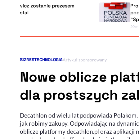
icz zostanie prezesem
Prokuratura z
al
podejrzanych
"Sprawiedliw
20 minut temu
BIZNES
TECHNOLOGIA
Kategorie artykułu:
Artykuł sponsorowany
Nowe oblicze plat
dla prostszych z
Decathlon od wielu lat podpowiada Polakom, ja
jak robimy zakupy. Odpowiadając na dynamic
oblicze platformy decathlon.pl oraz aplikacji