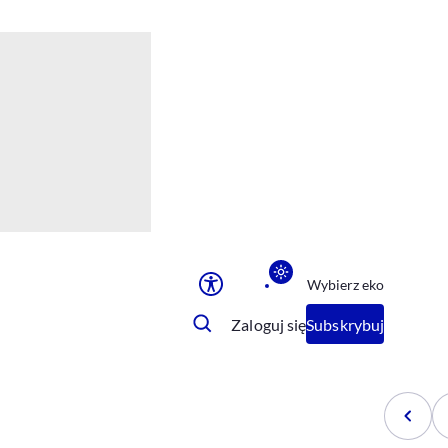
Ułatwienia dostępu
Rozmiar tekstu
Rozmiar tekstu
Rozmiar tekstu
Rozmiar tekstu
Normalny
Duży
Bardzo duży
Opcje wyświetlania
Wybierz eko
Podkreślenie linków
Zatrzymanie animacji
Zaloguj się
Subskrybuj
Odcienie szarości
Ułatwienie czytania