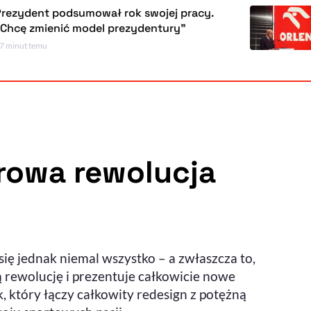
podsumował rok swojej pracy.
Orlen ro
nić model prezydentury"
polskieg
2 godziny t
Powiększenie kursora
Resetuj opcje
Ułatwienia dostępności wspierają:
rowa rewolucja
, otwiera się w nowym ok
Sprawdź, jak i dlaczego zwiększamy dostępność
się jednak niemal wszystko – a zwłaszcza to,
, otwiera się w nowym oknie
Zgłoś problem
Deklaracja dostępności
, otwiera się w nowy
rewolucję i prezentuje całkowicie nowe
k, który łączy całkowity redesign z potężną