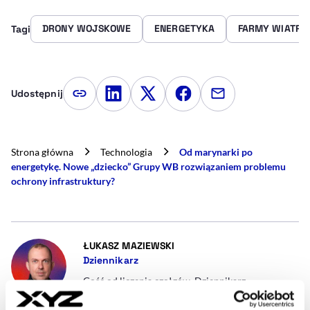
DRONY WOJSKOWE
ENERGETYKA
FARMY WIATR
Tagi
Udostępnij
Kopiuj link artykułu
Udostępnij na LinkedIn
Udostępnij na Twitterze
Udostępnij na Faceboo
Udostępnij przez
Strona główna
Technologia
Od marynarki po
energetykę. Nowe „dziecko” Grupy WB rozwiązaniem problemu
ochrony infrastruktury?
- AUTOR ARTYKUŁU - PROFIL
ŁUKASZ MAZIEWSKI
Dziennikarz
Gość od liczenia czołgów. Dziennikarz
zainteresowany bezpieczeństwem wewnętrznym i
międzynarodowym. Piszę o wojsku, policji i