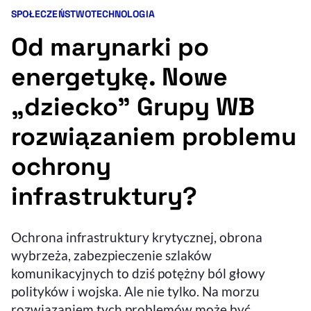
SPOŁECZEŃSTWO
TECHNOLOGIA
Kategorie artykułu:
Resetuj opcje
Od marynarki po
Ułatwienia dostępności wspierają:
energetykę. Nowe
„dziecko” Grupy WB
rozwiązaniem problemu
ochrony
infrastruktury?
, otwiera się w nowym 
Sprawdź, jak i dlaczego zwiększamy dostępność
Ochrona infrastruktury krytycznej, obrona
, otwiera się w nowym oknie
wybrzeża, zabezpieczenie szlaków
Zgłoś problem
Deklaracja dostępności
, otwiera się w no
komunikacyjnych to dziś potężny ból głowy
polityków i wojska. Ale nie tylko. Na morzu
rozwiązaniem tych problemów może być