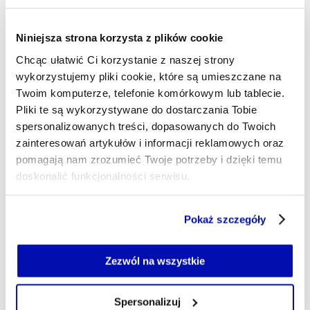
służbach specjalnych. Przyglądam się tematyce
ochrony infrastruktury krytycznej i energetyce. W
Niniejsza strona korzysta z plików cookie
dni meczowe Juventusu bywam nieznośny, lubię
science-fiction w wydaniu książkowym i
Chcąc ułatwić Ci korzystanie z naszej strony
filmowym, kocham psy. Tool skończył się na płycie
wykorzystujemy pliki cookie, które są umieszczane na
"Lateralus".
Twoim komputerze, telefonie komórkowym lub tablecie.
Pliki te są wykorzystywane do dostarczania Tobie
lukasz.maziewski@xyz.pl
spersonalizowanych treści, dopasowanych do Twoich
zainteresowań artykułów i informacji reklamowych oraz
pomagają nam zrozumieć Twoje potrzeby i dzięki temu
doskonalić funkcjonalności serwisu.
Część z plików jest niezbędna do prawidłowego działania
Pokaż szczegóły
serwisu i jego funkcjonalności.
Jeżeli nie wyrażasz zgody na zapisywanie plików cookie,
możesz łatwo zarządzać swoimi uprawnieniami, np. we
Zezwól na wszystkie
własnej przeglądarce internetowej lub po wybraniu opcji
Zarządzaj cookie.
Spersonalizuj