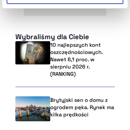
Szczegółowe informacje na ten temat znajdziesz w
naszej
Polityce Prywatności
.
Wybraliśmy dla Ciebie
10 najlepszych kont
oszczędnościowych.
Nawet 6,1 proc. w
sierpniu 2026 r.
(RANKING)
Brytyjski sen o domu z
ogrodem pęka. Rynek ma
kilka prędkości