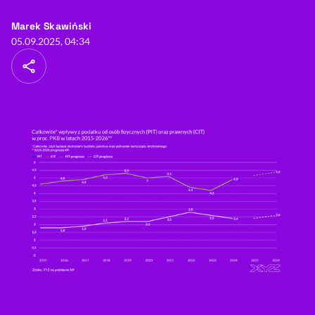
- autor artykułu - profil
Marek Skawiński
05.09.2025, 04:34