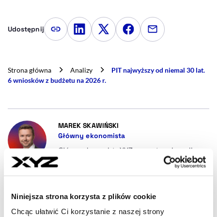
Udostępnij
Kopiuj link artykułu
Udostępnij na LinkedIn
Udostępnij na Twitterze
Udostępnij na Faceboo
Udostępnij przez
Strona główna
Analizy
PIT najwyższy od niemal 30 lat.
6 wniosków z budżetu na 2026 r.
- AUTOR ARTYKUŁU - PROFIL
MAREK SKAWIŃSKI
Główny ekonomista
Główny ekonomista XYZ, przygotowuję analizy
makroekonomiczne, sektorowe oraz dotyczące
finansów publicznych. Były dyrektor
Departamentu Polityki Makroekonicznej w
Ministerstwie Finansów. W wolnym czasie: góry
Niniejsza strona korzysta z plików cookie
oraz literatura piękna.
Chcąc ułatwić Ci korzystanie z naszej strony