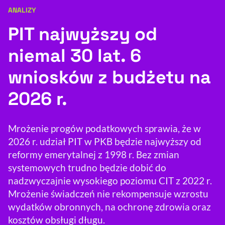
ANALIZY
Kategoria artykułu:
Resetuj opcje
PIT najwyższy od
Ułatwienia dostępności wspierają:
niemal 30 lat. 6
wniosków z budżetu na
2026 r.
Mrożenie progów podatkowych sprawia, że w
2026 r. udział PIT w PKB będzie najwyższy od
, otwiera się w nowym 
Sprawdź, jak i dlaczego zwiększamy dostępność
reformy emerytalnej z 1998 r. Bez zmian
systemowych trudno będzie dobić do
nadzwyczajnie wysokiego poziomu CIT z 2022 r.
, otwiera się w nowym oknie
Zgłoś problem
Deklaracja dostępności
, otwiera się w no
Mrożenie świadczeń nie rekompensuje wzrostu
wydatków obronnych, na ochronę zdrowia oraz
kosztów obsługi długu.