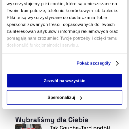
marek.skawinski@xyz.pl
wykorzystujemy pliki cookie, które są umieszczane na
Twoim komputerze, telefonie komórkowym lub tablecie.
Pliki te są wykorzystywane do dostarczania Tobie
spersonalizowanych treści, dopasowanych do Twoich
zainteresowań artykułów i informacji reklamowych oraz
pomagają nam zrozumieć Twoje potrzeby i dzięki temu
doskonalić funkcjonalności serwisu.
Część z plików jest niezbędna do prawidłowego działania
Pokaż szczegóły
serwisu i jego funkcjonalności.
Jeżeli nie wyrażasz zgody na zapisywanie plików cookie,
możesz łatwo zarządzać swoimi uprawnieniami, np. we
Zezwól na wszystkie
własnej przeglądarce internetowej lub po wybraniu opcji
Zarządzaj cookie.
Spersonalizuj
Szczegółowe informacje na ten temat znajdziesz w
naszej
Polityce Prywatności
.
Wybraliśmy dla Ciebie
Tak Couche-Tard podbił