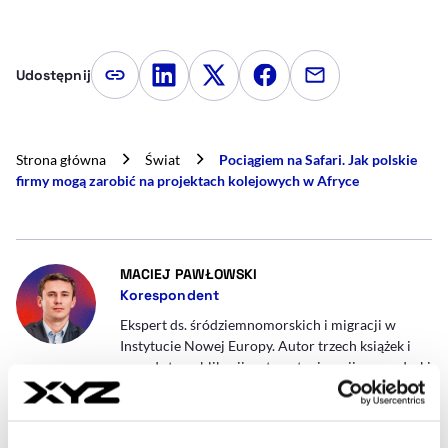
Udostępnij
Kopiuj link artykułu
Udostępnij na LinkedIn
Udostępnij na Twitterze
Udostępnij na Faceboo
Udostępnij przez
Strona główna
Świat
Pociągiem na Safari. Jak polskie
firmy mogą zarobić na projektach kolejowych w Afryce
- AUTOR ARTYKUŁU - PROFIL
MACIEJ PAWŁOWSKI
Korespondent
Ekspert ds. śródziemnomorskich i migracji w
Instytucie Nowej Europy. Autor trzech książek i
ponad stu publikacji na temat migracji, gospodarki
i polityki państw basenu morza śródziemnego.
Występował jako komentator w mediach polskich,
hiszpańskich, algierskich, tunezyjskich i egipskich.