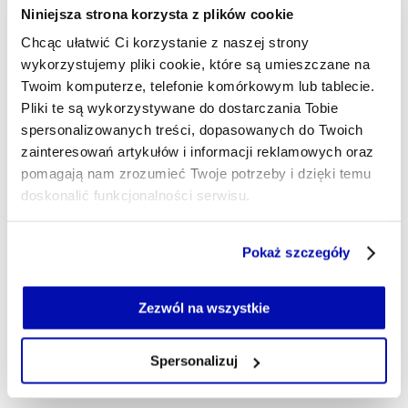
14 marca 2025 r. ukazała się jego najnowsza
Niniejsza strona korzysta z plików cookie
książka pt „Brama do Europy. Czy Afryka Północna
zdecyduje o przyszłości Starego Kontynentu?”.
Chcąc ułatwić Ci korzystanie z naszej strony
wykorzystujemy pliki cookie, które są umieszczane na
redakcja@xyz.pl
Twoim komputerze, telefonie komórkowym lub tablecie.
Pliki te są wykorzystywane do dostarczania Tobie
spersonalizowanych treści, dopasowanych do Twoich
zainteresowań artykułów i informacji reklamowych oraz
pomagają nam zrozumieć Twoje potrzeby i dzięki temu
doskonalić funkcjonalności serwisu.
Część z plików jest niezbędna do prawidłowego działania
Pokaż szczegóły
serwisu i jego funkcjonalności.
Jeżeli nie wyrażasz zgody na zapisywanie plików cookie,
możesz łatwo zarządzać swoimi uprawnieniami, np. we
Zezwól na wszystkie
własnej przeglądarce internetowej lub po wybraniu opcji
Zarządzaj cookie.
Spersonalizuj
Szczegółowe informacje na ten temat znajdziesz w