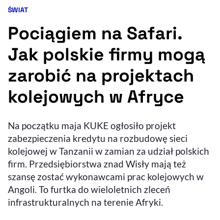
ŚWIAT
Kategoria artykułu:
Resetuj opcje
Pociągiem na Safari.
Ułatwienia dostępności wspierają:
Jak polskie firmy mogą
zarobić na projektach
kolejowych w Afryce
Na początku maja KUKE ogłosiło projekt
zabezpieczenia kredytu na rozbudowę sieci
, otwiera się w nowym 
Sprawdź, jak i dlaczego zwiększamy dostępność
kolejowej w Tanzanii w zamian za udział polskich
firm. Przedsiębiorstwa znad Wisły mają też
szansę zostać wykonawcami prac kolejowych w
, otwiera się w nowym oknie
Zgłoś problem
Deklaracja dostępności
, otwiera się w no
Angoli. To furtka do wieloletnich zleceń
infrastrukturalnych na terenie Afryki.