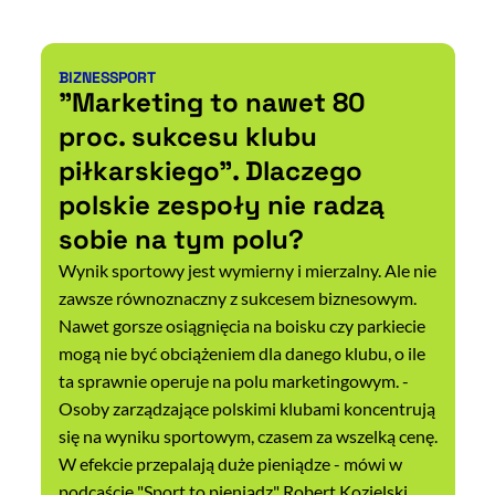
BIZNES
SPORT
Kategorie artykułu:
"Marketing to nawet 80
proc. sukcesu klubu
piłkarskiego". Dlaczego
polskie zespoły nie radzą
sobie na tym polu?
Wynik sportowy jest wymierny i mierzalny. Ale nie
zawsze równoznaczny z sukcesem biznesowym.
Nawet gorsze osiągnięcia na boisku czy parkiecie
mogą nie być obciążeniem dla danego klubu, o ile
ta sprawnie operuje na polu marketingowym. -
Osoby zarządzające polskimi klubami koncentrują
się na wyniku sportowym, czasem za wszelką cenę.
W efekcie przepalają duże pieniądze - mówi w
podcaście "Sport to pieniądz" Robert Kozielski,