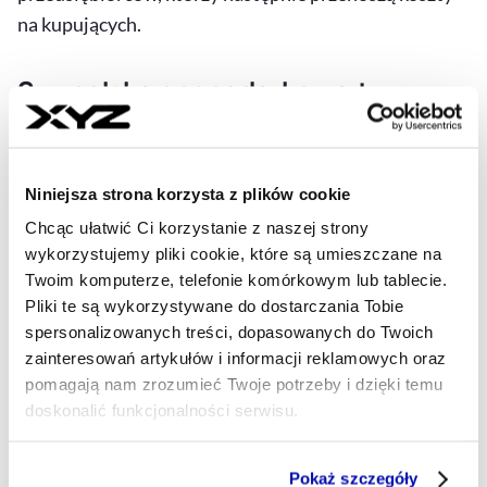
na kupujących.
Czy polska gospodarka na tym
ucierpi?
Naturalnym skutkiem wprowadzenia opłaty jest
Niniejsza strona korzysta z plików cookie
podwyżka cen urządzeń elektronicznych. Jednak
Chcąc ułatwić Ci korzystanie z naszej strony
główny ciężar poniesie konsument. To kupujący
wykorzystujemy pliki cookie, które są umieszczane na
ostatecznie płacą więcej za konkretne urządzenia.
Twoim komputerze, telefonie komórkowym lub tablecie.
Pliki te są wykorzystywane do dostarczania Tobie
Tymczasem problemem jest również fakt, że sposób
spersonalizowanych treści, dopasowanych do Twoich
zainteresowań artykułów i informacji reklamowych oraz
korzystania z treści zmienił się diametralnie na
pomagają nam zrozumieć Twoje potrzeby i dzięki temu
przestrzeni ostatnich dwóch dekad. Jeszcze w latach
doskonalić funkcjonalności serwisu.
90. popularne były dyskietki, a w latach 2000. – płyty
CD, na które nagrywano muzykę, filmy czy gry, często
Część z plików jest niezbędna do prawidłowego działania
Pokaż szczegóły
z nielegalnych źródeł.