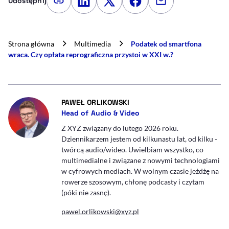
Udostępnij
Kopiuj link artykułu
Udostępnij na LinkedIn
Udostępnij na Twitterze
Udostępnij na Faceboo
Udostępnij przez
Strona główna
Multimedia
Podatek od smartfona
wraca. Czy opłata reprograficzna przystoi w XXI w.?
- AUTOR ARTYKUŁU - PROFIL
PAWEŁ ORLIKOWSKI
Head of Audio & Video
Z XYZ związany do lutego 2026 roku.
Dziennikarzem jestem od kilkunastu lat, od kilku -
twórcą audio/wideo. Uwielbiam wszystko, co
multimedialne i związane z nowymi technologiami
w cyfrowych mediach. W wolnym czasie jeżdżę na
rowerze szosowym, chłonę podcasty i czytam
(póki nie zasnę).
pawel.orlikowski@xyz.pl