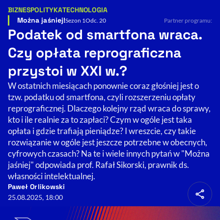
BIZNES
POLITYKA
TECHNOLOGIA
Kategorie artykułu:
Resetuj opcje
Można jaśniej!
Sezon 1
Odc. 20
Partner programu:
Podatek od smartfona wraca.
Ułatwienia dostępności wspierają:
Czy opłata reprograficzna
przystoi w XXI w.?
W ostatnich miesiącach ponownie coraz głośniej jest o
tzw. podatku od smartfona, czyli rozszerzeniu opłaty
reprograficznej. Dlaczego kolejny rząd wraca do sprawy,
kto i ile realnie za to zapłaci? Czym w ogóle jest taka
opłata i gdzie trafiają pieniądze? I wreszcie, czy takie
rozwiązanie w ogóle jest jeszcze potrzebne w obecnych,
, otwiera się w nowym 
Sprawdź, jak i dlaczego zwiększamy dostępność
cyfrowych czasach? Na te i wiele innych pytań w "Można
jaśniej" odpowiada prof. Rafał Sikorski, prawnik ds.
własności intelektualnej.
, otwiera się w nowym oknie
Zgłoś problem
Deklaracja dostępności
, otwiera się w no
Paweł Orlikowski
25.08.2025, 18:00