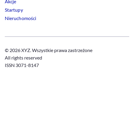
Akcje
Startupy
Nieruchomości
© 2026 XYZ. Wszystkie prawa zastrzeżone
All rights reserved
ISSN 3071-8147
Polityka prywatności
Polityka
Cookies
Regulamin
Ustawienia
Cookies
x
Linkedin
Facebook
Instagram
Youtube