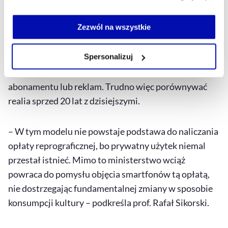
serwisu i jego funkcjonalności.
Jeżeli nie wyrażasz zgody na zapisywanie plików cookie,
możesz łatwo zarządzać swoimi uprawnieniami, np. we
Zezwól na wszystkie
Dziś jednak kopiowanie na nośniki fizyczne jest
własnej przeglądarce internetowej lub po wybraniu opcji
niemal nieobecne. Szczególnie, gdy mowa o muzyce,
Zarządzaj cookie.
Spersonalizuj
filmach czy książkach. Zamiast tego korzystamy z
serwisów streamingowych, za które płacimy w formie
Szczegółowe informacje na ten temat znajdziesz w
abonamentu lub reklam. Trudno więc porównywać
naszej
Polityce Prywatności
.
realia sprzed 20 lat z dzisiejszymi.
– W tym modelu nie powstaje podstawa do naliczania
opłaty reprograficznej, bo prywatny użytek niemal
przestał istnieć. Mimo to ministerstwo wciąż
powraca do pomysłu objęcia smartfonów tą opłatą,
nie dostrzegając fundamentalnej zmiany w sposobie
konsumpcji kultury – podkreśla prof. Rafał Sikorski.