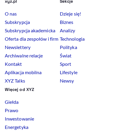
xyz.pl
Sekcje
O nas
Dzieje się!
Subskrypcja
Biznes
Subskrypcja akademicka
Analizy
Oferta dla zespołów i firm
Technologia
Newslettery
Polityka
Archiwalne relacje
Świat
Kontakt
Sport
Aplikacja mobilna
Lifestyle
XYZ Talks
Newsy
Więcej od XYZ
Giełda
Prawo
Inwestowanie
Energetyka