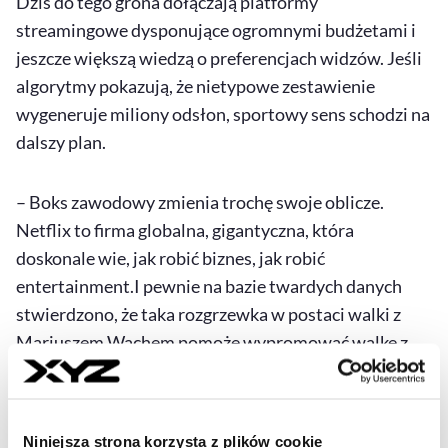
Dziś do tego grona dołączają platformy
streamingowe dysponujące ogromnymi budżetami i
jeszcze większą wiedzą o preferencjach widzów. Jeśli
algorytmy pokazują, że nietypowe zestawienie
wygeneruje miliony odsłon, sportowy sens schodzi na
dalszy plan.
– Boks zawodowy zmienia trochę swoje oblicze.
Netflix to firma globalna, gigantyczna, która
doskonale wie, jak robić biznes, jak robić
entertainment
.I pewnie na bazie twardych danych
stwierdzono, że taka rozgrzewka w postaci walki z
Mariuszem Wachem pomoże wypromować walkę z
Anhonym Joshuą – tłumaczy Piotr Jagiełło.
W mediach społecznościowych pojawiają się
Niniejsza strona korzysta z plików cookie