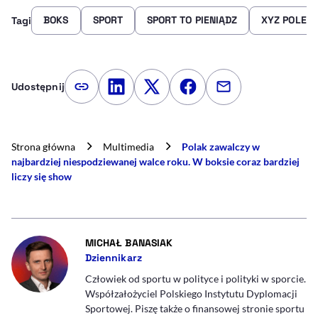
BOKS
SPORT
SPORT TO PIENIĄDZ
XYZ POLEC
Tagi
Udostępnij
Kopiuj link artykułu
Udostępnij na LinkedIn
Udostępnij na Twitterze
Udostępnij na Faceboo
Udostępnij przez
Strona główna
Multimedia
Polak zawalczy w
najbardziej niespodziewanej walce roku. W boksie coraz bardziej
liczy się show
- AUTOR ARTYKUŁU - PROFIL
MICHAŁ BANASIAK
Dziennikarz
Człowiek od sportu w polityce i polityki w sporcie.
Współzałożyciel Polskiego Instytutu Dyplomacji
Sportowej. Piszę także o finansowej stronie sportu