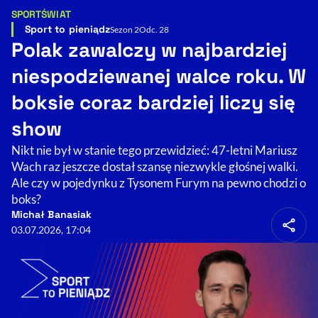
SPORT
ŚWIAT
Kategorie artykułu:
Resetuj opcje
Sport to pieniądz
Sezon 2
Odc. 28
Polak zawalczy w najbardziej
Ułatwienia dostępności wspierają:
niespodziewanej walce roku. W
boksie coraz bardziej liczy się
show
Nikt nie był w stanie tego przewidzieć: 47-letni Mariusz
Wach raz jeszcze dostał szansę niezwykle głośnej walki.
Ale czy w pojedynku z Tysonem Furym na pewno chodzi o
boks?
, otwiera się w nowym 
Sprawdź, jak i dlaczego zwiększamy dostępność
Michał Banasiak
03.07.2026, 17:04
, otwiera się w nowym oknie
Zgłoś problem
Deklaracja dostępności
, otwiera się w no