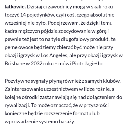
latkowie.
Dzisiaj ci zawodnicy mogą w skali roku
toczyć 14 pojedynków, czyli coś, czego absolutnie
wcześniej nie było. Podejrzewam, że dzięki temu
kadra mężczyzn pójdzie zdecydowanie w górę i
pewnie też jest to na tyle długofalowy produkt, że
pełne owoce będziemy zbierać być może nie przy
okazji igrzysk w
Los Angeles
, ale przy okazji igrzysk w
Brisbane
w 2032 roku – mówi Piotr Jagiełło.
Pozytywne sygnały płyną również z samych klubów.
Zainteresowanie uczestnictwem w lidze rośnie, a
kolejne ośrodki zastanawiają się nad dołączeniem do
rywalizacji. To może oznaczać, że w przyszłości
konieczne będzie rozszerzenie formatu lub
wprowadzenie systemu baraży.