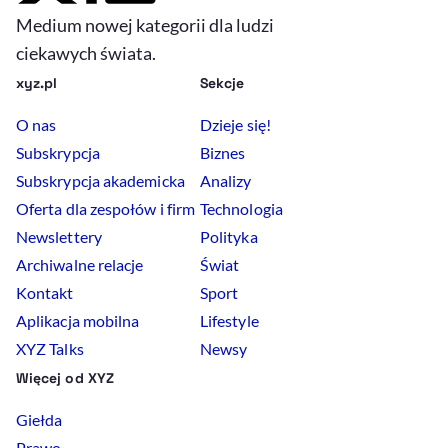
Medium nowej kategorii dla ludzi
ciekawych świata.
xyz.pl
Sekcje
O nas
Dzieje się!
Subskrypcja
Biznes
Subskrypcja akademicka
Analizy
Oferta dla zespołów i firm
Technologia
Newslettery
Polityka
Archiwalne relacje
Świat
Kontakt
Sport
Aplikacja mobilna
Lifestyle
XYZ Talks
Newsy
Więcej od XYZ
Giełda
Prawo