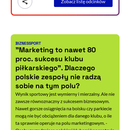
Zobacz listę odcinków
BIZNES
SPORT
Kategorie artykułu:
"Marketing to nawet 80
proc. sukcesu klubu
piłkarskiego". Dlaczego
polskie zespoły nie radzą
sobie na tym polu?
Wynik sportowy jest wymierny i mierzalny. Ale nie
zawsze równoznaczny z sukcesem biznesowym.
Nawet gorsze osiągnięcia na boisku czy parkiecie
mogą nie być obciążeniem dla danego klubu, o ile
ta sprawnie operuje na polu marketingowym. -