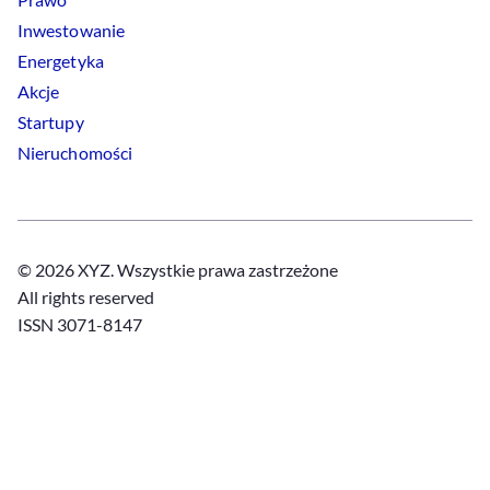
Inwestowanie
Energetyka
Akcje
Startupy
Nieruchomości
© 2026 XYZ. Wszystkie prawa zastrzeżone
All rights reserved
ISSN 3071-8147
Polityka prywatności
Polityka
Cookies
Regulamin
Ustawienia
Cookies
x
Linkedin
Facebook
Instagram
Youtube