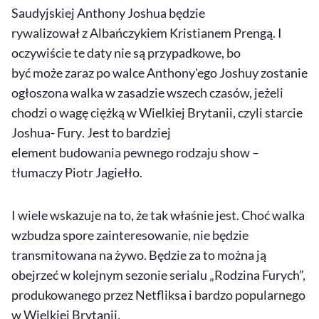
Saudyjskiej Anthony Joshua będzie
rywalizował z Albańczykiem Kristianem Prengą. I
oczywiście te daty nie są przypadkowe, bo
być może zaraz po walce Anthony'ego Joshuy zostanie
ogłoszona walka w zasadzie wszech czasów, jeżeli
chodzi o wagę ciężką w Wielkiej Brytanii, czyli starcie
Joshua- Fury
. Jest to bardziej
element budowania pewnego rodzaju
show
–
tłumaczy Piotr Jagiełło.
I wiele wskazuje na to, że tak właśnie jest. Choć walka
wzbudza spore zainteresowanie, nie będzie
transmitowana na żywo. Będzie za to można ją
obejrzeć w kolejnym sezonie serialu „Rodzina Furych”,
produkowanego przez Netfliksa i bardzo popularnego
w Wielkiej Brytanii.