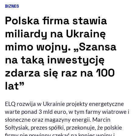
BIZNES
Kategoria artykułu:
Resetuj opcje
Polska firma stawia
Ułatwienia dostępności wspierają:
miliardy na Ukrainę
mimo wojny. „Szansa
na taką inwestycję
zdarza się raz na 100
lat”
, otwiera się w nowym 
Sprawdź, jak i dlaczego zwiększamy dostępność
ELQ rozwija w Ukrainie projekty energetyczne
, otwiera się w nowym oknie
warte ponad 3 mld euro, w tym farmy wiatrowe i
Zgłoś problem
Deklaracja dostępności
, otwiera się w no
słoneczne oraz magazyny energii. Marcin
Sołtysiak, prezes spółki, przekonuje, że polskie
firmy nie powinny czekać na koniec wojny i