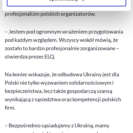
wcześniejszą edycją wydarzenia w Rzymie i podkreślił
Szczegółowe informacje na ten temat znajdziesz w
profesjonalizm polskich organizatorów.
naszej
Polityce Prywatności
.
– Jestem pod ogromnym wrażeniem przygotowania
pod każdym względem. Wszyscy wokół mówią, że
zostało to bardzo profesjonalnie zorganizowane –
stwierdza prezes ELQ.
Na koniec wskazuje, że odbudowa Ukrainy jest dla
Polski nie tylko wyzwaniem solidarnościowym i
bezpieczeństwa, lecz także gospodarczą szansą
wynikającą z sąsiedztwa oraz kompetencji polskich
firm.
– Bezpośrednio sąsiadujemy z Ukrainą, mamy