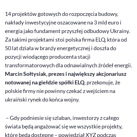
14 projektów gotowych do rozpoczęcia budowy,
nakłady inwestycyjne oszacowane na 3 mld euro i
energia jako fundament przyszłej odbudowy Ukrainy.
Za takimi projektami stoi polska firma ELQ, która od
50 lat działa w branży energetycznej i doszła do
pozycji wiodącego producenta stacji
transformatorowych dla odnawialnych źródeł energii.
Marcin Sołtysiak, prezes i największy akcjonariusz
notowanej na giełdzie spółki ELQ
, przekonuje, że
polskie firmy nie powinny czekać z wejściem na
ukraiński rynek do końca wojny.
– Gdy podniesie się szlaban, inwestorzy z całego
świata będą angażować się we wszystkie projekty,
które będą dostępne – powiedział XYZ podczas