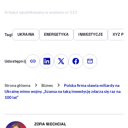
Artykuł opublikowany w wydaniu nr 513
UKRAINA
ENERGETYKA
INWESTYCJE
XYZ PO
Tagi
Udostępnij
Kopiuj link artykułu
Udostępnij na LinkedIn
Udostępnij na Twitterze
Udostępnij na Faceboo
Udostępnij przez
Strona główna
Biznes
Polska firma stawia miliardy na
Ukrainę mimo wojny. „Szansa na taką inwestycję zdarza się raz na
100 lat”
- AUTOR ARTYKUŁU - PROFIL
ZOFIA NIECHCIAŁ