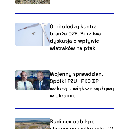
Ornitolodzy kontra
branża OZE. Burzliwa
dyskusja o wpływie
wiatraków na ptaki
Wojenny sprawdzian.
Spółki PZU i PKO BP
walczą o większe wpływy
w Ukrainie
Budimex odbił po
słabym początku roku. W