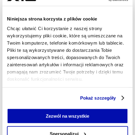
Odnosi się też do obaw części przedsiębiorców
związanych z funkcjonowaniem na ukraińskim rynku,
Niniejsza strona korzysta z plików cookie
w tym do stereotypów dotyczących korupcji.
Chcąc ułatwić Ci korzystanie z naszej strony
Zastrzega, że jego doświadczenie z dwóch lat
wykorzystujemy pliki cookie, które są umieszczane na
działalności w Ukrainie nie potwierdza takich obaw.
Twoim komputerze, telefonie komórkowym lub tablecie.
Pliki te są wykorzystywane do dostarczania Tobie
– Nigdy nie spotkałem się z propozycją lub
spersonalizowanych treści, dopasowanych do Twoich
oczekiwaniem łapówek. W Polsce często słyszę takie
zainteresowań artykułów i informacji reklamowych oraz
pomagają nam zrozumieć Twoje potrzeby i dzięki temu
opinie, ale moje doświadczenie pokazuje, że to nie do
doskonalić funkcjonalności serwisu.
końca jest prawda – mówi Marcin Sołtysiak.
Część z plików jest niezbędna do prawidłowego działania
Pokaż szczegóły
Polska ma wykorzystać swoje
serwisu i jego funkcjonalności.
położenie
Jeżeli nie wyrażasz zgody na zapisywanie plików cookie,
możesz łatwo zarządzać swoimi uprawnieniami, np. we
Zezwól na wszystkie
własnej przeglądarce internetowej lub po wybraniu opcji
Pozytywnie ocenia także organizację Konferencji na
Zarządzaj cookie.
rzecz Odbudowy Ukrainy w Gdańsku. Porównał ją z
Spersonalizuj