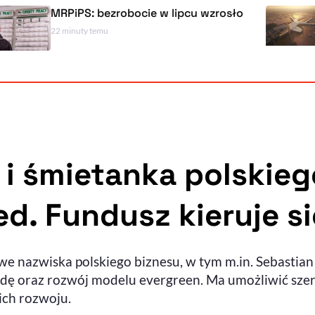
PiPS: bezrobocie w lipcu wzrosło
Do końc
nowych
minuty temu
Polska
41 minut t
 i śmietanka polskieg
d. Fundusz kieruje si
we nazwiska polskiego biznesu, w tym m.in. Sebastian
ełdę oraz rozwój modelu evergreen. Ma umożliwić sz
ich rozwoju.