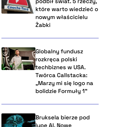
podbił świat. 5 rzeczy,
które warto wiedzieć o
nowym właścicielu
Żabki
Globalny fundusz
rozkręca polski
techbiznes w USA.
Twórca Callstacka:
„Marzy mi się logo na
bolidzie Formuły 1”
Bruksela bierze pod
lupę AI. Nowe