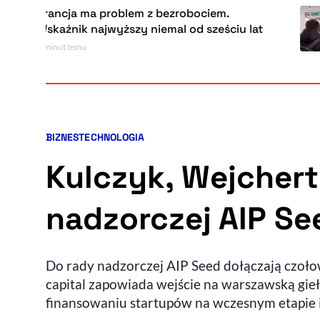
cja ma problem z bezrobociem.
MR
nik najwyższy niemal od sześciu lat
22 
t temu
BIZNES
TECHNOLOGIA
Kategorie artykułu:
Kulczyk, Wejchert
nadzorczej AIP See
Do rady nadzorczej AIP Seed dołączają czoło
capital zapowiada wejście na warszawską gi
finansowaniu startupów na wczesnym etapie 