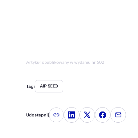
Artykuł opublikowany w wydaniu nr 502
AIP SEED
Tagi
Udostępnij
Kopiuj link artykułu
Udostępnij na LinkedIn
Udostępnij na Twitte
Udostępnij na
Udostępn