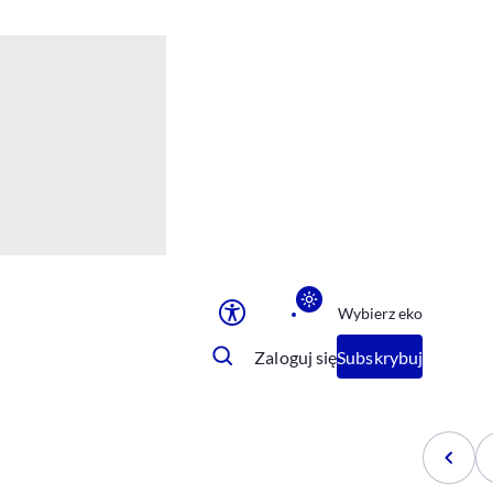
Ułatwienia dostępu
Rozmiar tekstu
Rozmiar tekstu
Rozmiar tekstu
Rozmiar tekstu
Normalny
Duży
Bardzo duży
Opcje wyświetlania
Wybierz eko
Podkreślenie linków
Zatrzymanie animacji
Zaloguj się
Subskrybuj
Odcienie szarości
Ułatwienie czytania