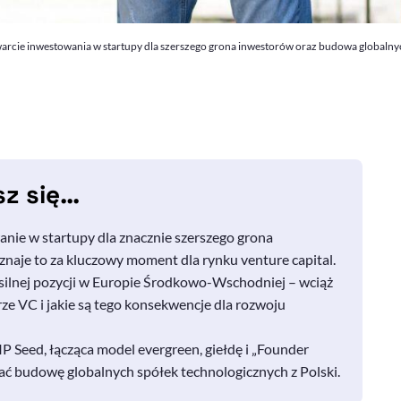
twarcie inwestowania w startupy dla szerszego grona inwestorów oraz budowa globalnyc
sz się…
nie w startupy dla znacznie szerszego grona
uznaje to za kluczowy moment dla rynku
venture capital
.
ilnej pozycji w Europie Środkowo-Wschodniej – wciąż
rze
VC
i jakie są tego konsekwencje dla rozwoju
IP Seed
, łącząca model
evergreen
, giełdę i „
Founder
erać budowę globalnych spółek technologicznych z Polski.