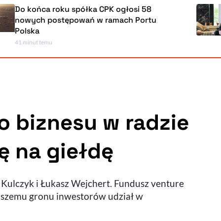
a roku spółka CPK ogłosi 58
Prze
 postępowań w ramach Portu
zarzą
zagra
emu
1 godzi
Powiększenie kursora
Resetuj opcje
Ułatwienia dostępności wspierają:
o biznesu w radzie
ę na giełdę
, otwiera się w nowym ok
Sprawdź, jak i dlaczego zwiększamy dostępność
 Kulczyk i Łukasz Wejchert. Fundusz venture
, otwiera się w nowym oknie
Zgłoś problem
Deklaracja dostępności
, otwiera się w nowy
erszemu gronu inwestorów udział w