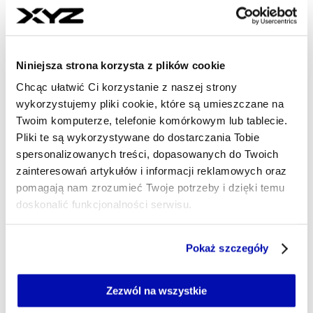
- AUTOR ARTYKUŁU - PROFIL
ALAN BARTMAN
Niniejsza strona korzysta z plików cookie
Dziennikarz
Chcąc ułatwić Ci korzystanie z naszej strony
Dziennikarz z wykształcenia, ale także z pasji. W
wykorzystujemy pliki cookie, które są umieszczane na
XYZ będę śledził biężące wydarzenia i opisywał
Twoim komputerze, telefonie komórkowym lub tablecie.
najważniejsze z nich. Prywatnie oddany angielskiej
Pliki te są wykorzystywane do dostarczania Tobie
i polskiej piłce nożnej oraz literaturze w rodzimym
spersonalizowanych treści, dopasowanych do Twoich
wydaniu, szczególnie w wykonaniu Janusza
zainteresowań artykułów i informacji reklamowych oraz
Głowackiego.
pomagają nam zrozumieć Twoje potrzeby i dzięki temu
alan.bartman@xyz.pl
doskonalić funkcjonalności serwisu.
Część z plików jest niezbędna do prawidłowego działania
Pokaż szczegóły
serwisu i jego funkcjonalności.
Jeżeli nie wyrażasz zgody na zapisywanie plików cookie,
możesz łatwo zarządzać swoimi uprawnieniami, np. we
Zezwól na wszystkie
własnej przeglądarce internetowej lub po wybraniu opcji