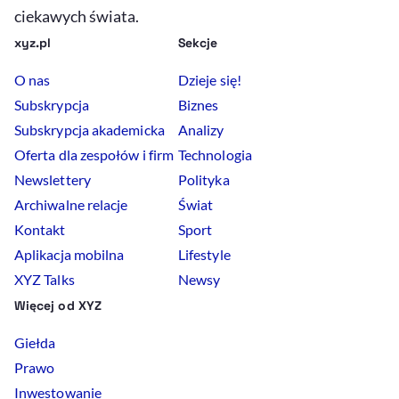
ciekawych świata.
xyz.pl
Sekcje
O nas
Dzieje się!
Subskrypcja
Biznes
Subskrypcja akademicka
Analizy
Oferta dla zespołów i firm
Technologia
Newslettery
Polityka
Archiwalne relacje
Świat
Kontakt
Sport
Aplikacja mobilna
Lifestyle
XYZ Talks
Newsy
Więcej od XYZ
Giełda
Prawo
Inwestowanie