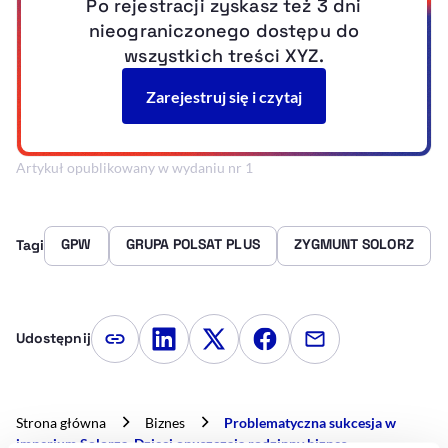
Artykuł opublikowany w wydaniu nr 1
GPW
GRUPA POLSAT PLUS
ZYGMUNT SOLORZ
Tagi
Udostępnij
Kopiuj link artykułu
Udostępnij na LinkedIn
Udostępnij na Twitterze
Udostępnij na Faceboo
Udostępnij przez
Strona główna
Biznes
Problematyczna sukcesja w
imperium Solorza. Dzieci opuszczają rodzinny biznes