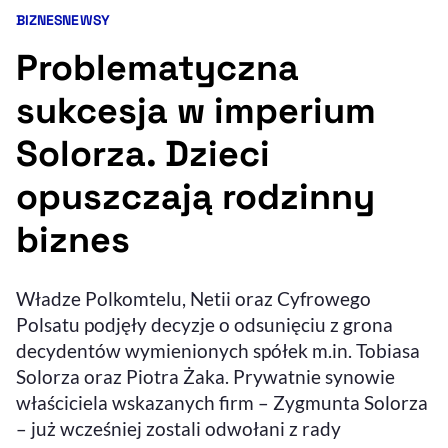
BIZNES
NEWSY
Kategorie artykułu:
Resetuj opcje
Problematyczna
Ułatwienia dostępności wspierają:
sukcesja w imperium
Solorza. Dzieci
opuszczają rodzinny
biznes
, otwiera się w nowym 
Władze Polkomtelu, Netii oraz Cyfrowego
Sprawdź, jak i dlaczego zwiększamy dostępność
Polsatu podjęły decyzje o odsunięciu z grona
decydentów wymienionych spółek m.in. Tobiasa
, otwiera się w nowym oknie
Zgłoś problem
Deklaracja dostępności
Solorza oraz Piotra Żaka. Prywatnie synowie
, otwiera się w no
właściciela wskazanych firm – Zygmunta Solorza
– już wcześniej zostali odwołani z rady