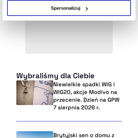
Zarządzaj cookie.
Spersonalizuj
Szczegółowe informacje na ten temat znajdziesz w
naszej
Polityce Prywatności
.
Wybraliśmy dla Ciebie
Niewielkie spadki WIG i
WIG20, akcje Modivo na
przecenie. Dzień na GPW
7 sierpnia 2026 r.
Brytyjski sen o domu z