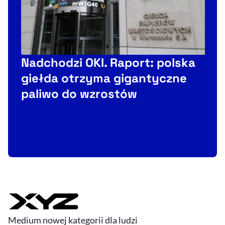
Nadchodzi OKI. Raport: polska
giełda otrzyma gigantyczne
paliwo do wzrostów
o
Medium nowej kategorii dla ludzi