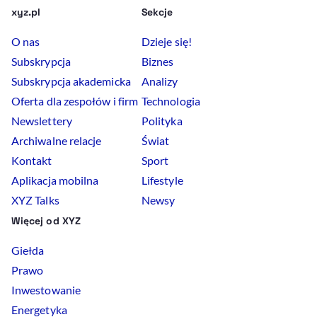
xyz.pl
Sekcje
O nas
Dzieje się!
Subskrypcja
Biznes
Subskrypcja akademicka
Analizy
Oferta dla zespołów i firm
Technologia
Newslettery
Polityka
Archiwalne relacje
Świat
Kontakt
Sport
Aplikacja mobilna
Lifestyle
XYZ Talks
Newsy
Więcej od XYZ
Giełda
Prawo
Inwestowanie
Energetyka