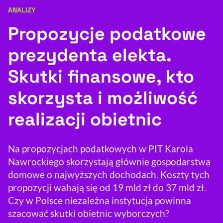
ANALIZY
Kategoria artykułu:
Resetuj opcje
Propozycje podatkowe
Ułatwienia dostępności wspierają:
prezydenta elekta.
Skutki finansowe, kto
skorzysta i możliwość
realizacji obietnic
, otwiera się w nowym 
Na propozycjach podatkowych w PIT Karola
Sprawdź, jak i dlaczego zwiększamy dostępność
Nawrockiego skorzystają głównie gospodarstwa
domowe o najwyższych dochodach. Koszty tych
, otwiera się w nowym oknie
Zgłoś problem
Deklaracja dostępności
propozycji wahają się od 19 mld zł do 37 mld zł.
, otwiera się w no
Czy w Polsce niezależna instytucja powinna
szacować skutki obietnic wyborczych?