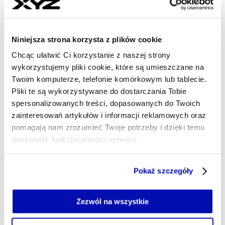
Niniejsza strona korzysta z plików cookie
Chcąc ułatwić Ci korzystanie z naszej strony
wykorzystujemy pliki cookie, które są umieszczane na
Twoim komputerze, telefonie komórkowym lub tablecie.
Pliki te są wykorzystywane do dostarczania Tobie
spersonalizowanych treści, dopasowanych do Twoich
zainteresowań artykułów i informacji reklamowych oraz
pomagają nam zrozumieć Twoje potrzeby i dzięki temu
doskonalić funkcjonalności serwisu.
Część z plików jest niezbędna do prawidłowego działania
Pokaż szczegóły
serwisu i jego funkcjonalności.
Jeżeli nie wyrażasz zgody na zapisywanie plików cookie,
Wybraliśmy dla Ciebie
możesz łatwo zarządzać swoimi uprawnieniami, np. we
Zezwól na wszystkie
własnej przeglądarce internetowej lub po wybraniu opcji
Zmierzch imperium, które
Zarządzaj cookie.