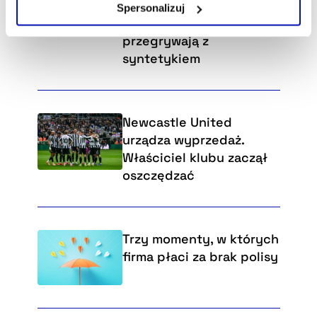
samo sobie wymyśliło
Spersonalizuj
wieczność. Jak diamenty
Szczegółowe informacje na ten temat znajdziesz w
przegrywają z
naszej
Polityce Prywatności
.
syntetykiem
Newcastle United
urządza wyprzedaż.
Właściciel klubu zaczął
oszczędzać
Trzy momenty, w których
firma płaci za brak polisy