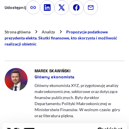
Udostępnij
Kopiuj link artykułu
Udostępnij na LinkedIn
Udostępnij na Twitterze
Udostępnij na Faceboo
Udostępnij przez
Strona główna
Analizy
Propozycje podatkowe
prezydenta elekta. Skutki finansowe, kto skorzysta i możliwość
realizacji obietnic
- AUTOR ARTYKUŁU - PROFIL
MAREK SKAWIŃSKI
Główny ekonomista
Główny ekonomista XYZ, przygotowuję analizy
makroekonomiczne, sektorowe oraz dotyczące
finansów publicznych. Były dyrektor
Departamentu Polityki Makroekonicznej w
Ministerstwie Finansów. W wolnym czasie: góry
oraz literatura piękna.
marek.skawinski@xyz.pl