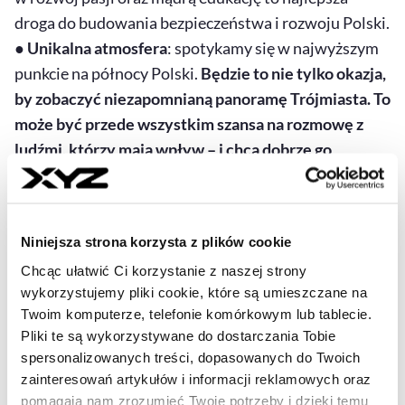
droga do budowania bezpieczeństwa i rozwoju Polski.
●
Unikalna atmosfera
: spotykamy się w najwyższym
punkcie na północy Polski.
Będzie to nie tylko okazja,
by zobaczyć niezapomnianą panoramę Trójmiasta.
To
może być przede wszystkim szansa na rozmowę z
ludźmi, którzy mają wpływ – i chcą dobrze go
wykorzystywać.
Niniejsza strona korzysta z plików cookie
Jeśli chcesz dołączyć do załogi, którą łączy wspólny
Chcąc ułatwić Ci korzystanie z naszej strony
cel podniesienia dobrostanu w Polsce do 2035 r.,
wykorzystujemy pliki cookie, które są umieszczane na
wypełnij ten formularz.
Twoim komputerze, telefonie komórkowym lub tablecie.
Pliki te są wykorzystywane do dostarczania Tobie
spersonalizowanych treści, dopasowanych do Twoich
XYZ wspiera tę inicjatywę.
Szczegóły dostępne są na
zainteresowań artykułów i informacji reklamowych oraz
stronie Kampusu XYZ
.
pomagają nam zrozumieć Twoje potrzeby i dzięki temu