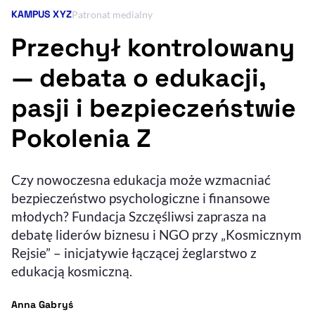
KAMPUS XYZ
Kategoria artykułu:
Patronat medialny
Resetuj opcje
Przechył kontrolowany
Ułatwienia dostępności wspierają:
— debata o edukacji,
pasji i bezpieczeństwie
Pokolenia Z
Czy nowoczesna edukacja może wzmacniać
bezpieczeństwo psychologiczne i finansowe
, otwiera się w nowym 
Sprawdź, jak i dlaczego zwiększamy dostępność
młodych? Fundacja Szczęśliwsi zaprasza na
debatę liderów biznesu i NGO przy „Kosmicznym
Rejsie” – inicjatywie łączącej żeglarstwo z
, otwiera się w nowym oknie
Zgłoś problem
Deklaracja dostępności
, otwiera się w no
edukacją kosmiczną.
- autor artykułu - profil
Anna Gabryś