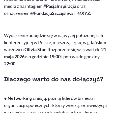
media z hashtagiem
#PasjaInspiracja
oraz
oznaczeniem
@FundacjaSzczęśliwsi
i
@XYZ
.
Wydarzenie odbędzie się w najwyżej położonej sali
konferencyjnej w Polsce, mieszczącej się w gdańskim
wieżowcu
Olivia Star
. Rozpocznie się w czwartek,
21
maja 2026 r.
o godzinie
19:00
i potrwa do godziny
22:00
.
Dlaczego warto do nas dołączyć?
●
Networking z misją
: poznaj liderów biznesu i
organizacji społecznych, którzy wierzą, że inwestycja
w rozwój pasji oraz mądrą edukację to najlepsza