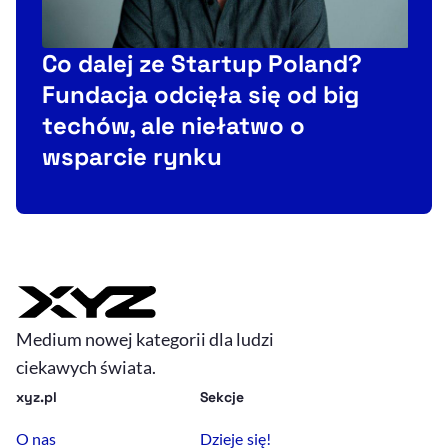
Co dalej ze Startup Poland?
P
Fundacja odcięła się od big
i
techów, ale niełatwo o
wsparcie rynku
Medium nowej kategorii dla ludzi
ciekawych świata.
xyz.pl
Sekcje
O nas
Dzieje się!