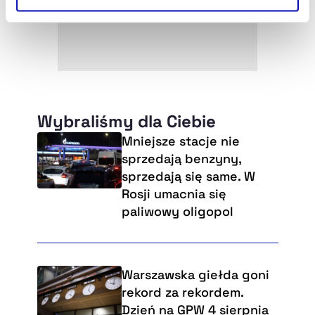
Szczegółowe informacje na ten temat znajdziesz w
naszej
Polityce Prywatności
.
Wybraliśmy dla Ciebie
Mniejsze stacje nie
sprzedają benzyny,
sprzedają się same. W
Rosji umacnia się
paliwowy oligopol
Warszawska giełda goni
rekord za rekordem.
Dzień na GPW 4 sierpnia