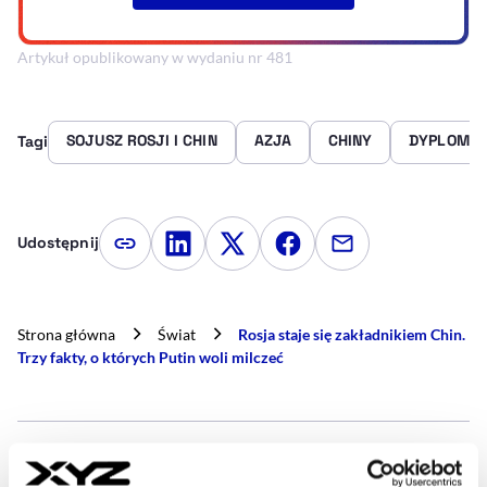
Artykuł opublikowany w wydaniu nr 481
SOJUSZ ROSJI I CHIN
AZJA
CHINY
DYPLOMA
Tagi
Udostępnij
Kopiuj link artykułu
Udostępnij na LinkedIn
Udostępnij na Twitterze
Udostępnij na Faceboo
Udostępnij przez
Strona główna
Świat
Rosja staje się zakładnikiem Chin.
Trzy fakty, o których Putin woli milczeć
- AUTOR ARTYKUŁU - PROF
TOMASZ AUGUSTYNIAK
Korespondent w regionie Azji i Pacyfiku