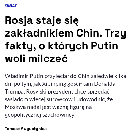
ŚWIAT
Kategoria artykułu:
Resetuj opcje
Rosja staje się
Ułatwienia dostępności wspierają:
zakładnikiem Chin. Trzy
fakty, o których Putin
woli milczeć
Władimir Putin przyleciał do Chin zaledwie kilka
dni po tym, jak Xi Jinping gościł tam Donalda
, otwiera się w nowym 
Sprawdź, jak i dlaczego zwiększamy dostępność
Trumpa. Rosyjski prezydent chce sprzedać
sąsiadom więcej surowców i udowodnić, że
Moskwa nadal jest ważną figurą na
, otwiera się w nowym oknie
Zgłoś problem
Deklaracja dostępności
, otwiera się w no
geopolitycznej szachownicy.
- autor artykułu - profil
Tomasz Augustyniak