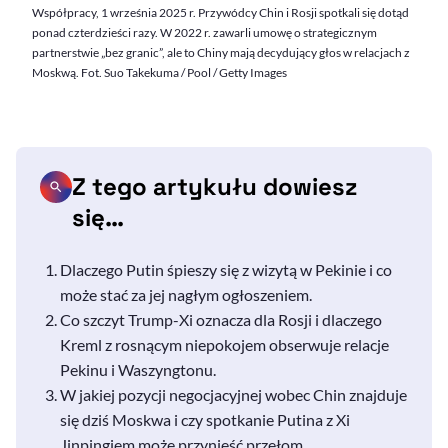
Współpracy, 1 września 2025 r. Przywódcy Chin i Rosji spotkali się dotąd
ponad czterdzieści razy. W 2022 r. zawarli umowę o strategicznym
partnerstwie „bez granic”, ale to Chiny mają decydujący głos w relacjach z
Moskwą. Fot. Suo Takekuma / Pool / Getty Images
Z tego artykułu dowiesz
się…
Dlaczego Putin śpieszy się z wizytą w Pekinie i co
może stać za jej nagłym ogłoszeniem.
Co szczyt
Trump
-
Xi
oznacza dla Rosji i dlaczego
Kreml z rosnącym niepokojem obserwuje relacje
Pekinu i Waszyngtonu.
W jakiej pozycji negocjacyjnej wobec Chin znajduje
się dziś Moskwa i czy spotkanie Putina z
Xi
Jinpingiem
może przynieść przełom.