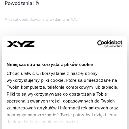
Powodzenia! 🤞
Artykuł opublikowany w wydaniu nr 473
Udostępnij
Kopiuj link artykułu
Udostępnij na LinkedIn
Udostępnij na Twitterze
Udostępnij na Faceboo
Udostępnij przez
Niniejsza strona korzysta z plików cookie
Strona główna
Quiz XYZ
Twoje finanse na co dzień. 5
Chcąc ułatwić Ci korzystanie z naszej strony
pytań, które pokażą, jak dobrze je znasz. Sprawdź się!
wykorzystujemy pliki cookie, które są umieszczane na
Twoim komputerze, telefonie komórkowym lub tablecie.
Pliki te są wykorzystywane do dostarczania Tobie
- AUTOR ARTYKUŁU - PROFIL
REDAKCJA XYZ
spersonalizowanych treści, dopasowanych do Twoich
zainteresowań artykułów i informacji reklamowych oraz
Korzystamy z wiedzy oraz wieloletniego
pomagają nam zrozumieć Twoje potrzeby i dzięki temu
doświadczenia całego naszego zespołu
redakcyjnego. To dzięki stałej współpracy i
doskonalić funkcjonalności serwisu.
wymianie kompetencji jesteśmy w stanie tworzyć