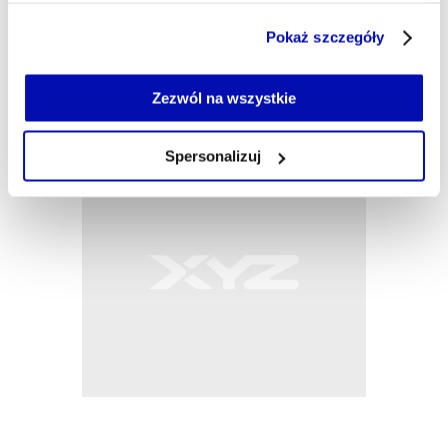
treści o najwyższej jakości, dostarczając naszym
Część z plików jest niezbędna do prawidłowego działania
odbiorcom rzetelne, starannie opracowane
Pokaż szczegóły
serwisu i jego funkcjonalności.
materiały.
Jeżeli nie wyrażasz zgody na zapisywanie plików cookie,
możesz łatwo zarządzać swoimi uprawnieniami, np. we
Zezwól na wszystkie
własnej przeglądarce internetowej lub po wybraniu opcji
Zarządzaj cookie.
Spersonalizuj
Szczegółowe informacje na ten temat znajdziesz w
naszej
Polityce Prywatności
.