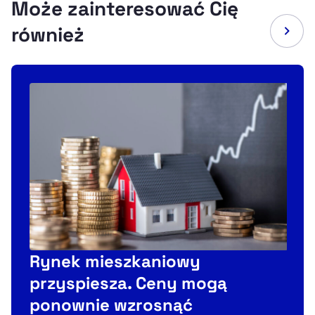
Może zainteresować Cię
również
P
Rynek mieszkaniowy
przyspiesza. Ceny mogą
ponownie wzrosnąć