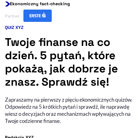
Ekonomiczny fact-checking
Resetuj opcje
Partner
Ułatwienia dostępności wspierają:
QUIZ XYZ
Kategoria artykułu:
Twoje finanse na co
dzień. 5 pytań, które
pokażą, jak dobrze je
znasz. Sprawdź się!
, otwiera się w nowym 
Sprawdź, jak i dlaczego zwiększamy dostępność
Zapraszamy na pierwszy z pięciu ekonomicznych quizów.
Odpowiedz na 5 krótkich pytań i sprawdź, ile naprawdę
, otwiera się w nowym oknie
Zgłoś problem
Deklaracja dostępności
wiesz o decyzjach oraz mechanizmach wpływających na
, otwiera się w no
Twoje codzienne finanse.
- autor artykułu - profil
Redakcja XYZ