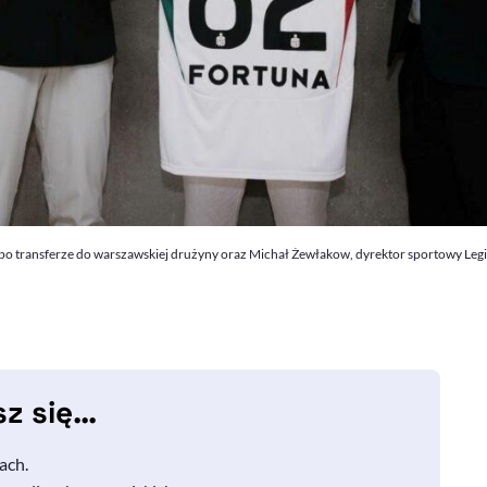
ki po transferze do warszawskiej drużyny oraz Michał Żewłakow, dyrektor sportowy Leg
sz się…
ach.