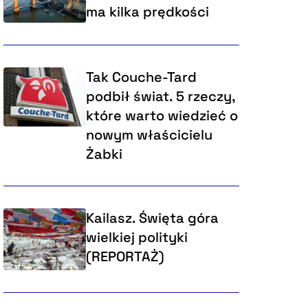
ma kilka prędkości
Tak Couche-Tard
podbił świat. 5 rzeczy,
które warto wiedzieć o
nowym właścicielu
Żabki
Kailasz. Święta góra
wielkiej polityki
(REPORTAŻ)