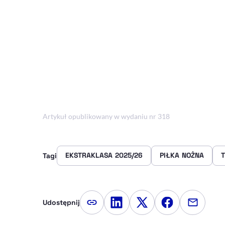
Artykuł opublikowany w wydaniu nr 318
EKSTRAKLASA 2025/26
PIŁKA NOŻNA
T
Tagi
Udostępnij
Kopiuj link artykułu
Udostępnij na LinkedIn
Udostępnij na Twitte
Udostępnij na
Udostępn