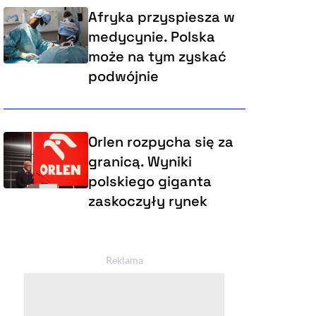
Afryka przyspiesza w
medycynie. Polska
może na tym zyskać
podwójnie
Orlen rozpycha się za
granicą. Wyniki
polskiego giganta
zaskoczyły rynek