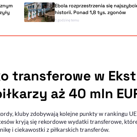
Ebola rozprzestrzenia się najszybciej w
historii. Ponad 1,8 tys. zgonów
1 godzinę temu
 transferowe w Ekstr
iłkarzy aż 40 mln EU
ekordy, kluby zdobywają kolejne punkty w rankingu UE
cesów kryją się rekordowe wydatki transferowe, które 
kę i ciekawostki z piłkarskich transferów.