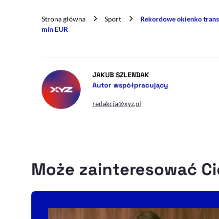
Strona główna
Sport
Rekordowe okienko transf
mln EUR
- AUTOR ARTYKUŁU -
JAKUB SZLENDAK
Autor współpracujący
redakcja@xyz.pl
Może zainteresować Ci