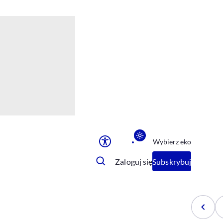
Ułatwienia dostępu
Rozmiar tekstu
Rozmiar tekstu
Rozmiar tekstu
Rozmiar tekstu
Normalny
Duży
Bardzo duży
Opcje wyświetlania
Wybierz eko
Podkreślenie linków
Zatrzymanie animacji
Zaloguj się
Subskrybuj
Odcienie szarości
Ułatwienie czytania