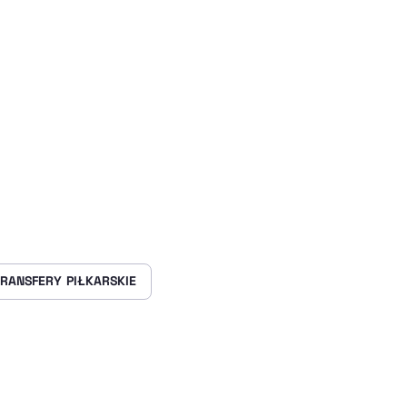
RANSFERY PIŁKARSKIE
rze
 Facebooku
ij przez e-mail