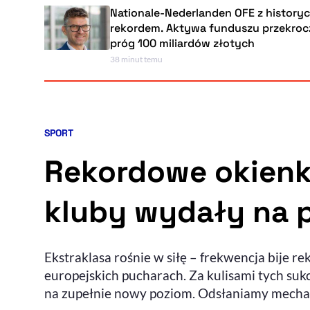
Nationale-Nederlanden OFE z historycznym
rekordem. Aktywa funduszu przekroczyły
próg 100 miliardów złotych
38 minut temu
SPORT
Kategoria artykułu:
Rekordowe okienko
kluby wydały na p
Ekstraklasa rośnie w siłę – frekwencja bije r
europejskich pucharach. Za kulisami tych suk
na zupełnie nowy poziom. Odsłaniamy mechani