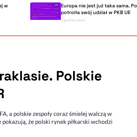
Europa nie jest już taka sama. Polska
potroiła swój udział w PKB UE
2 godziny temu
Powiększenie kursora
Resetuj opcje
Ułatwienia dostępności wspierają:
aklasie. Polskie
R
, otwiera się w nowym ok
Sprawdź, jak i dlaczego zwiększamy dostępność
FA, a polskie zespoły coraz śmielej walczą w
, otwiera się w nowym oknie
Zgłoś problem
Deklaracja dostępności
, otwiera się w nowy
pokazują, że polski rynek piłkarski wchodzi