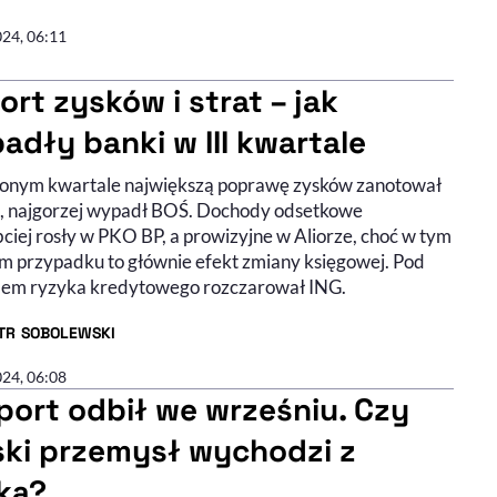
R ARTYKUŁU - PROFIL
024, 06:11
ort zysków i strat – jak
adły banki w III kwartale
onym kwartale największą poprawę zysków zanotował
 najgorzej wypadł BOŚ. Dochody odsetkowe
ciej rosły w PKO BP, a prowizyjne w Aliorze, choć w tym
im przypadku to głównie efekt zmiany księgowej. Pod
em ryzyka kredytowego rozczarował ING.
OTR SOBOLEWSKI
R ARTYKUŁU - PROFIL
024, 06:08
port odbił we wrześniu. Czy
ski przemysł wychodzi z
ka?