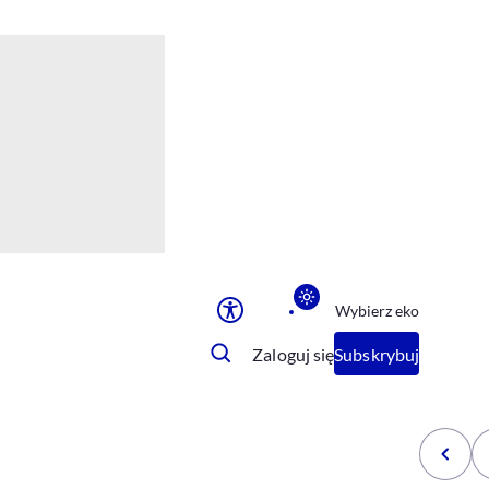
Ułatwienia dostępu
Rozmiar tekstu
Rozmiar tekstu
Rozmiar tekstu
Rozmiar tekstu
Normalny
Duży
Bardzo duży
Opcje wyświetlania
Wybierz eko
Podkreślenie linków
Zatrzymanie animacji
Zaloguj się
Subskrybuj
Odcienie szarości
Ułatwienie czytania