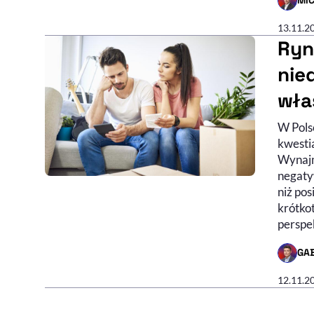
MI
- AUTO
13.11.2
Ryn
nie
wła
W Pols
kwesti
Wynajm
negaty
niż pos
krótko
perspe
GA
- AUTO
12.11.2