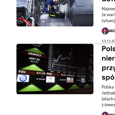
Najnow
że war
sytuacj
MI
- AUTO
13.11.2
Pol
nie
prz
spó
Polska 
Jednak
latach
z inwe