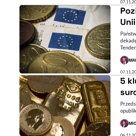
07.11.2
Poz
Unii
Państw
dekadę 
Tendenc
MA
- AUTO
07.11.2
5 k
sur
Przeds
opubli
MI
- AUTO
06.11.2