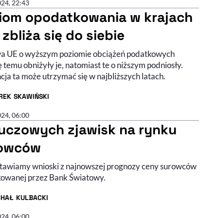
024, 22:43
iom opodatkowania w krajach
 zbliża się do siebie
a UE o wyższym poziomie obciążeń podatkowych
temu obniżyły je, natomiast te o niższym podniosły.
ja ta może utrzymać się w najbliższych latach.
REK SKAWIŃSKI
R ARTYKUŁU - PROFIL
024, 06:00
luczowych zjawisk na rynku
owców
tawiamy wnioski z najnowszej prognozy ceny surowców
kowanej przez Bank Światowy.
CHAŁ KULBACKI
R ARTYKUŁU - PROFIL
024, 06:00