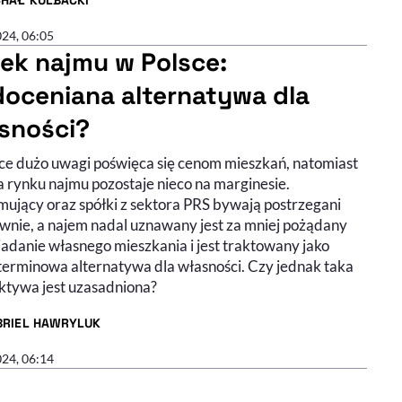
CHAŁ KULBACKI
R ARTYKUŁU - PROFIL
024, 06:05
ek najmu w Polsce:
doceniana alternatywa dla
sności?
ce dużo uwagi poświęca się cenom mieszkań, natomiast
a rynku najmu pozostaje nieco na marginesie.
ujący oraz spółki z sektora PRS bywają postrzegani
wnie, a najem nadal uznawany jest za mniej pożądany
iadanie własnego mieszkania i jest traktowany jako
terminowa alternatywa dla własności. Czy jednak taka
ktywa jest uzasadniona?
BRIEL HAWRYLUK
R ARTYKUŁU - PROFIL
024, 06:14