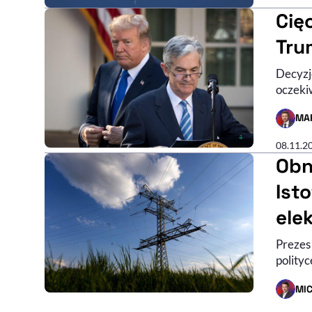
Cięc
Tru
Decyzje
oczeki
MA
- AUTO
08.11.2
Obn
Ist
ele
Prezes
polityc
MI
- AUTO