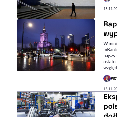
- AUTO
15.11.2
Rap
wyp
W mini
mBank,
najszyb
ostatn
względ
PI
- AUTO
15.11.2
Eks
pol
doł