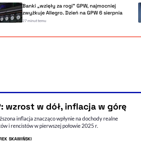
Banki „wzięły za rogi" GPW, najmocniej
zwyżkuje Allegro. Dzień na GPW 6 sierpni
27 minut temu
: wzrost w dół, inflacja w górę
szona inflacja znacząco wpłynie na dochody realne
ów i rencistów w pierwszej połowie 2025 r.
REK SKAWIŃSKI