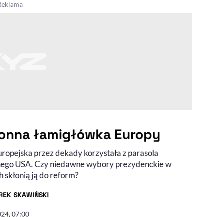
onna łamigłówka Europy
uropejska przez dekady korzystała z parasola
ego USA. Czy niedawne wybory prezydenckie w
 skłonią ją do reform?
REK SKAWIŃSKI
R ARTYKUŁU - PROFIL
024, 07:00