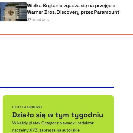
Wielka Brytania zgadza się na przejęcie
a
Warner Bros. Discovery przez Paramou
37 minut temu
Powiększenie kursora
Resetuj opcje
Ułatwienia dostępności wspierają:
, otwiera się w nowym ok
Sprawdź, jak i dlaczego zwiększamy dostępność
, otwiera się w nowym oknie
Zgłoś problem
Deklaracja dostępności
, otwiera się w nowy