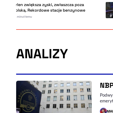
Orlen zwiększa zyski, zwłaszcza poza
Polską. Rekordowe stacje benzynowe
21 minut temu
ANALIZY
NBP
Podwyż
emeryt
MA