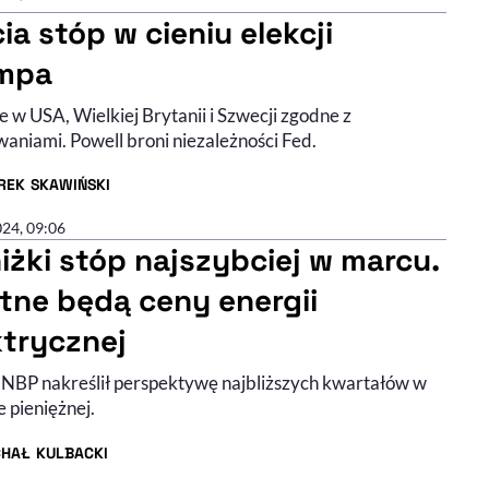
ia stóp w cieniu elekcji
mpa
 w USA, Wielkiej Brytanii i Szwecji zgodne z
waniami. Powell broni niezależności Fed.
REK SKAWIŃSKI
R ARTYKUŁU - PROFIL
024, 09:06
iżki stóp najszybciej w marcu.
otne będą ceny energii
ktrycznej
 NBP nakreślił perspektywę najbliższych kwartałów w
e pieniężnej.
CHAŁ KULBACKI
R ARTYKUŁU - PROFIL