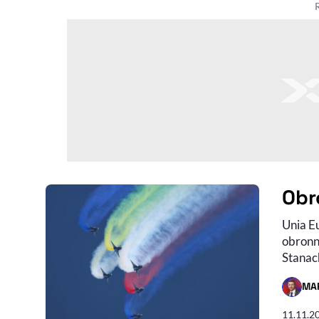
Obr
Unia E
obronn
Stanach
MA
- AUTO
11.11.2