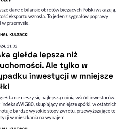
sze dane o bilansie obrotów bieżących Polski wskazują,
tość eksportu wzrosła. To jeden z sygnałów poprawy
i w przemyśle.
CHAŁ KULBACKI
R ARTYKUŁU - PROFIL
024, 21:02
ska giełda lepsza niż
ruchomości. Ale tylko w
ypadku inwestycji w mniejsze
łki
giełda nie cieszy się najlepszą opinią wśród inwestorów.
 indeks sWIG80, skupiający mniejsze spółki, w ostatnich
 notuje bardzo wysokie stopy zwrotu, przewyższające te
stycji w mieszkania na wynajem.