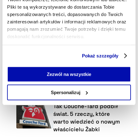
Pliki te są wykorzystywane do dostarczania Tobie
spersonalizowanych treści, dopasowanych do Twoich
zainteresowań artykułów i informacji reklamowych oraz
pomagają nam zrozumieć Twoje potrzeby i dzięki temu
doskonalić funkcjonalności serwisu.
Część z plików jest niezbędna do prawidłowego działania
Pokaż szczegóły
serwisu i jego funkcjonalności.
Jeżeli nie wyrażasz zgody na zapisywanie plików cookie,
możesz łatwo zarządzać swoimi uprawnieniami, np. we
Zezwól na wszystkie
własnej przeglądarce internetowej lub po wybraniu opcji
Zarządzaj cookie.
Spersonalizuj
Wybraliśmy dla Ciebie
Szczegółowe informacje na ten temat znajdziesz w
Tak Couche-Tard podbił
naszej
Polityce Prywatności
.
świat. 5 rzeczy, które
warto wiedzieć o nowym
właścicielu Żabki