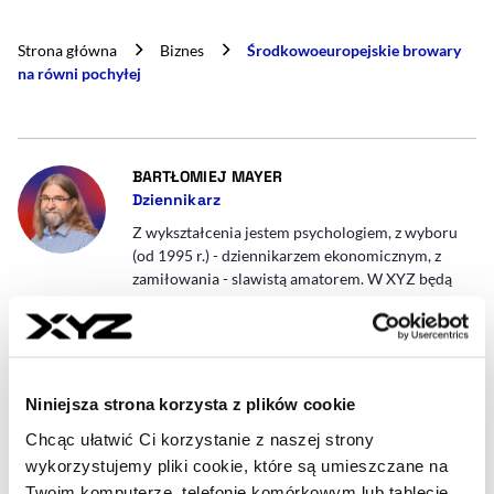
Strona główna
Biznes
Środkowoeuropejskie browary
na równi pochyłej
- AUTOR ARTYKUŁU - PROFIL
BARTŁOMIEJ MAYER
Dziennikarz
Z wykształcenia jestem psychologiem, z wyboru
(od 1995 r.) - dziennikarzem ekonomicznym, z
zamiłowania - slawistą amatorem. W XYZ będą
dostarczał Czytelnikom i Słuchaczom ważnych i
ciekawych informacji z Europy Środkowej i
Wschodniej.
bartlomiej.mayer@xyz.pl
Niniejsza strona korzysta z plików cookie
Chcąc ułatwić Ci korzystanie z naszej strony
wykorzystujemy pliki cookie, które są umieszczane na
Twoim komputerze, telefonie komórkowym lub tablecie.