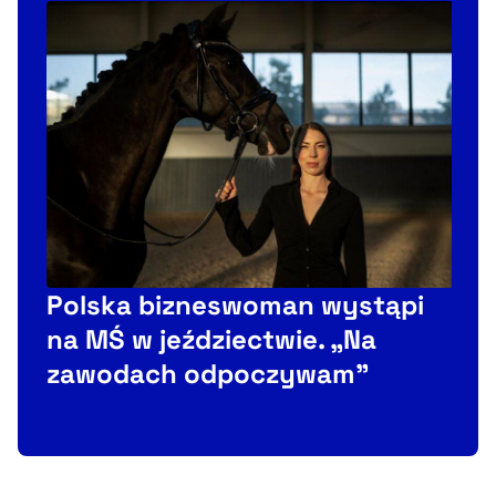
P
Polska bizneswoman wystąpi
i
na MŚ w jeździectwie. „Na
zawodach odpoczywam”