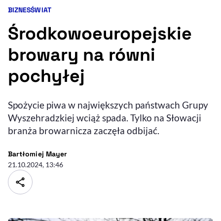
BIZNES
ŚWIAT
Kategorie artykułu:
Resetuj opcje
Środkowoeuropejskie
Ułatwienia dostępności wspierają:
browary na równi
pochyłej
Spożycie piwa w największych państwach Grupy
Wyszehradzkiej wciąż spada. Tylko na Słowacji
branża browarnicza zaczęła odbijać.
, otwiera się w nowym 
Sprawdź, jak i dlaczego zwiększamy dostępność
- autor artykułu - profil
Bartłomiej Mayer
21.10.2024, 13:46
, otwiera się w nowym oknie
Zgłoś problem
Deklaracja dostępności
, otwiera się w no