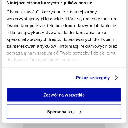
rozpocząłem w Warszawie, od 2013 r. mieszkałem
Niniejsza strona korzysta z plików cookie
w Delhi, Kolombo i Kuala Lumpur, pracując dla
Chcąc ułatwić Ci korzystanie z naszej strony
polskich i międzynarodowych redakcji. Dla XYZ
wykorzystujemy pliki cookie, które są umieszczane na
piszę o regionie z Bangkoku. Jestem też autorem
podkastu „Prosto z Azji".
Twoim komputerze, telefonie komórkowym lub tablecie.
Pliki te są wykorzystywane do dostarczania Tobie
tomasz.augustyniak@xyz.pl
spersonalizowanych treści, dopasowanych do Twoich
zainteresowań artykułów i informacji reklamowych oraz
pomagają nam zrozumieć Twoje potrzeby i dzięki temu
doskonalić funkcjonalności serwisu.
Część z plików jest niezbędna do prawidłowego działania
Pokaż szczegóły
serwisu i jego funkcjonalności.
Jeżeli nie wyrażasz zgody na zapisywanie plików cookie,
możesz łatwo zarządzać swoimi uprawnieniami, np. we
Zezwól na wszystkie
własnej przeglądarce internetowej lub po wybraniu opcji
Zarządzaj cookie.
Spersonalizuj
Szczegółowe informacje na ten temat znajdziesz w