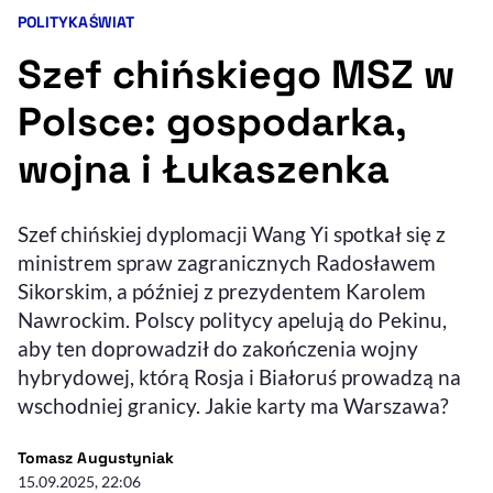
POLITYKA
ŚWIAT
Kategorie artykułu:
Resetuj opcje
Szef chińskiego MSZ w
Ułatwienia dostępności wspierają:
Polsce: gospodarka,
wojna i Łukaszenka
Szef chińskiej dyplomacji Wang Yi spotkał się z
ministrem spraw zagranicznych Radosławem
Sikorskim, a później z prezydentem Karolem
Nawrockim. Polscy politycy apelują do Pekinu,
, otwiera się w nowym 
Sprawdź, jak i dlaczego zwiększamy dostępność
aby ten doprowadził do zakończenia wojny
hybrydowej, którą Rosja i Białoruś prowadzą na
, otwiera się w nowym oknie
Zgłoś problem
Deklaracja dostępności
wschodniej granicy. Jakie karty ma Warszawa?
, otwiera się w no
- autor artykułu - profil
Tomasz Augustyniak
15.09.2025, 22:06