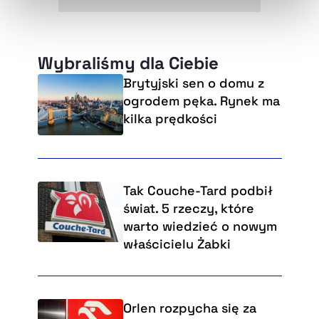
naszej
Polityce Prywatności
.
Wybraliśmy dla Ciebie
Brytyjski sen o domu z
ogrodem pęka. Rynek ma
kilka prędkości
Tak Couche-Tard podbił
świat. 5 rzeczy, które
warto wiedzieć o nowym
właścicielu Żabki
Orlen rozpycha się za