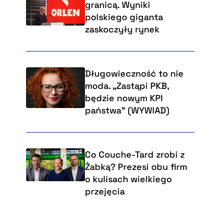
granicą. Wyniki
polskiego giganta
zaskoczyły rynek
Długowieczność to nie
moda. „Zastąpi PKB,
będzie nowym KPI
państwa” (WYWIAD)
Co Couche-Tard zrobi z
Żabką? Prezesi obu firm
o kulisach wielkiego
przejęcia