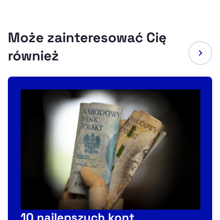
Może zainteresować Cię
również
10 najlepszych kont
T