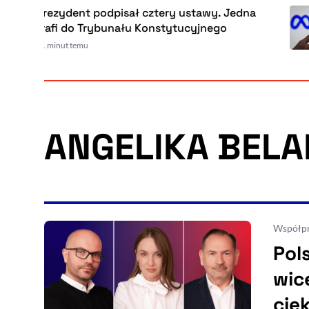
Prezydent podpisał cztery ustawy. Jed
trafi do Trybunału Konstytucyjnego
41 minut temu
ANGELIKA BEL
Współpr
Pol
wic
ciek