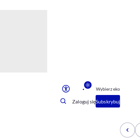
Ułatwienia dostępu
Rozmiar tekstu
Rozmiar tekstu
Rozmiar tekstu
Rozmiar tekstu
Normalny
Duży
Bardzo duży
Opcje wyświetlania
Wybierz eko
Podkreślenie linków
Zatrzymanie animacji
Zaloguj się
Subskrybuj
Odcienie szarości
Ułatwienie czytania