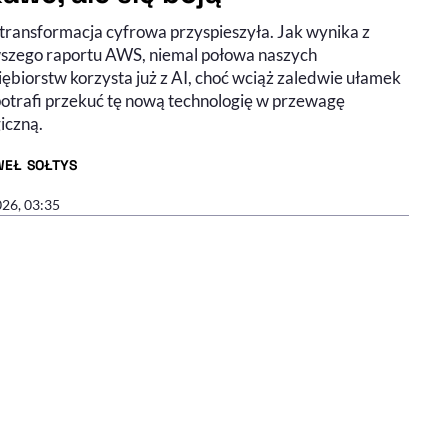
 transformacja cyfrowa przyspieszyła. Jak wynika z
szego raportu AWS, niemal połowa naszych
ębiorstw korzysta już z AI, choć wciąż zaledwie ułamek
 potrafi przekuć tę nową technologię w przewagę
iczną.
WEŁ SOŁTYS
R ARTYKUŁU - PROFIL
026, 03:35