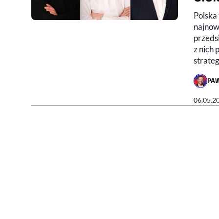
Polska
najnow
przedsi
z nich
strateg
PA
- AUTO
06.05.2