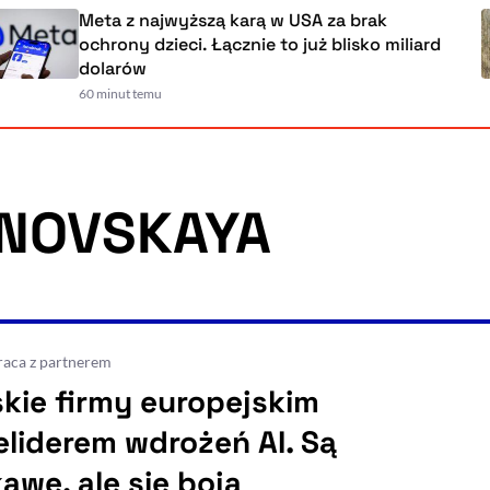
na
Meta z najwyższą karą w USA za brak
ochrony dzieci. Łącznie to już blisko m
dolarów
60 minut temu
ANOVSKAYA
aca z partnerem
skie firmy europejskim
eliderem wdrożeń AI. Są
awe, ale się boją