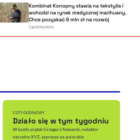
Kombinat Konopny stawia na teksty
iliard
wchodzi na rynek medycznej mari
Chce pozyskać 9 mln zł na rozwój
1 godzinę temu
Powiększenie kursora
Resetuj opcje
Ułatwienia dostępności wspierają:
, otwiera się w nowym ok
Sprawdź, jak i dlaczego zwiększamy dostępność
, otwiera się w nowym oknie
Zgłoś problem
Deklaracja dostępności
, otwiera się w nowy