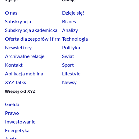
O nas
Dzieje się!
Subskrypcja
Biznes
Subskrypcja akademicka
Analizy
Oferta dla zespołów i firm
Technologia
Newslettery
Polityka
Archiwalne relacje
Świat
Kontakt
Sport
Aplikacja mobilna
Lifestyle
XYZ Talks
Newsy
Więcej od XYZ
Giełda
Prawo
Inwestowanie
Energetyka
Akcje