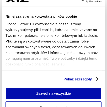
- AUTOR ARTYKUŁU - PROFIL
20.05.2026, 15:12
Niniejsza strona korzysta z plików cookie
Chcąc ułatwić Ci korzystanie z naszej strony
wykorzystujemy pliki cookie, które są umieszczane na
Twoim komputerze, telefonie komórkowym lub tablecie.
Pliki te są wykorzystywane do dostarczania Tobie
spersonalizowanych treści, dopasowanych do Twoich
zainteresowań artykułów i informacji reklamowych oraz
pomagają nam zrozumieć Twoje potrzeby i dzięki temu
doskonalić funkcjonalności serwisu.
Część z plików jest niezbędna do prawidłowego działania
Pokaż szczegóły
serwisu i jego funkcjonalności.
Jeżeli nie wyrażasz zgody na zapisywanie plików cookie,
możesz łatwo zarządzać swoimi uprawnieniami, np. we
Zezwól na wszystkie
własnej przeglądarce internetowej lub po wybraniu opcji
Zarządzaj cookie.