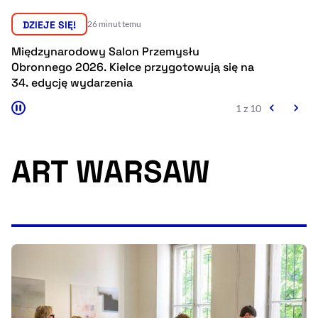
Resetuj opcje
DZIEJE SIĘ!
26 minut temu
Ułatwienia dostępności wspierają:
Międzynarodowy Salon Przemysłu
D
Obronnego 2026. Kielce przygotowują się na
n
34. edycję wydarzenia
p
1 z 10
ART WARSAW
, otwiera się w nowym 
Sprawdź, jak i dlaczego zwiększamy dostępność
, otwiera się w nowym oknie
Zgłoś problem
Deklaracja dostępności
, otwiera się w no