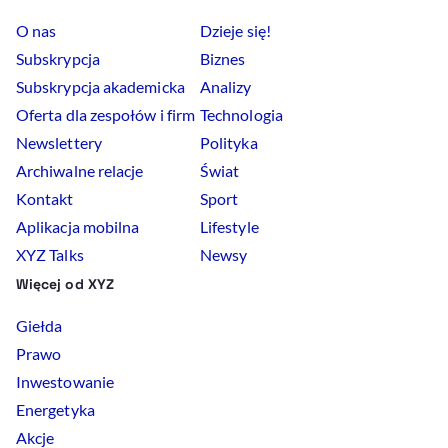
O nas
Dzieje się!
Subskrypcja
Biznes
Subskrypcja akademicka
Analizy
Oferta dla zespołów i firm
Technologia
Newslettery
Polityka
Archiwalne relacje
Świat
Kontakt
Sport
Aplikacja mobilna
Lifestyle
XYZ Talks
Newsy
Więcej od XYZ
Giełda
Prawo
Inwestowanie
Energetyka
Akcje