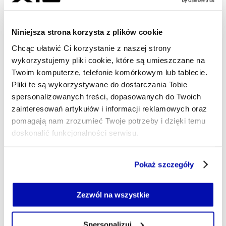
04.06.2026, 04:16
Niniejsza strona korzysta z plików cookie
Chcąc ułatwić Ci korzystanie z naszej strony
wykorzystujemy pliki cookie, które są umieszczane na
Twoim komputerze, telefonie komórkowym lub tablecie.
Pliki te są wykorzystywane do dostarczania Tobie
spersonalizowanych treści, dopasowanych do Twoich
zainteresowań artykułów i informacji reklamowych oraz
pomagają nam zrozumieć Twoje potrzeby i dzięki temu
doskonalić funkcjonalności serwisu.
Część z plików jest niezbędna do prawidłowego działania
Pokaż szczegóły
serwisu i jego funkcjonalności.
Jeżeli nie wyrażasz zgody na zapisywanie plików cookie,
możesz łatwo zarządzać swoimi uprawnieniami, np. we
Zezwól na wszystkie
własnej przeglądarce internetowej lub po wybraniu opcji
Zarządzaj cookie.
Spersonalizuj