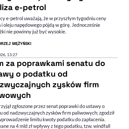
liza e-petrol
ycy e-petrol uważają, że w przyszłym tygodniu ceny
 i oleju napędowego pójdą w górę. Jednocześnie
ki nie powinny już być wysokie.
DRZEJ MĘŻYŃSKI
R ARTYKUŁU - PROFIL
026, 13:27
m za poprawkami senatu do
awy o podatku od
zwyczajnych zysków firm
iwowych
rzyjął zgłoszone przez senat poprawki do ustawy o
u od nadzwyczajnych zysków firm paliwowych; zgodził
 wprowadzenie limitu kwoty podatku do zapłacenia.
ane na 4 mld zł wpływy z tego podatku, tzw. windfall