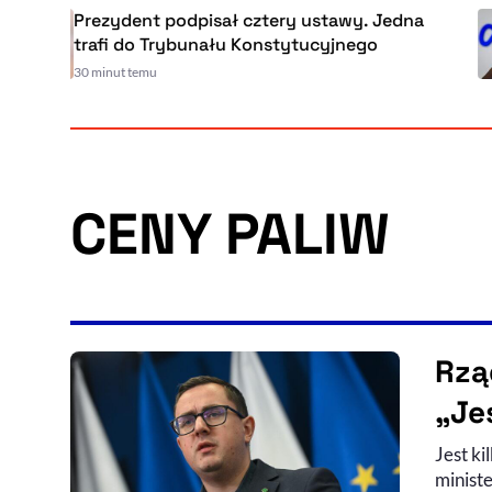
Prezydent podpisał cztery ustawy. Jedna
trafi do Trybunału Konstytucyjnego
30 minut temu
CENY PALIW
Rzą
„Je
Jest ki
minist