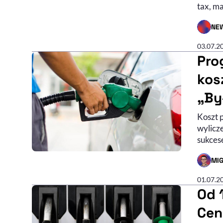
tax, m
NE
- AUTO
03.07.2
Pro
kos
„By
Koszt p
wylicz
sukcese
MIG
- AUTO
01.07.2
Od 
Cen