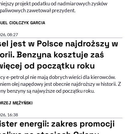
iejszy projekt podatku od nadmiarowych zysków
 paliwowych zawetował prezydent.
UEL CIOŁCZYK GARCIA
R ARTYKUŁU - PROFIL
026, 08:27
sel jest w Polsce najdroższy w
torii. Benzyna kosztuje zaś
więcej od początku roku
cy e-petrol.pl nie mają dobrych wieści dla kierowców.
niem olej napędowy jest obecnie najdroższy w historii. Z
ceny benzyny są najwyższe od początku roku.
DRZEJ MĘŻYŃSKI
R ARTYKUŁU - PROFIL
026, 16:38
ister energii: zakres promocji