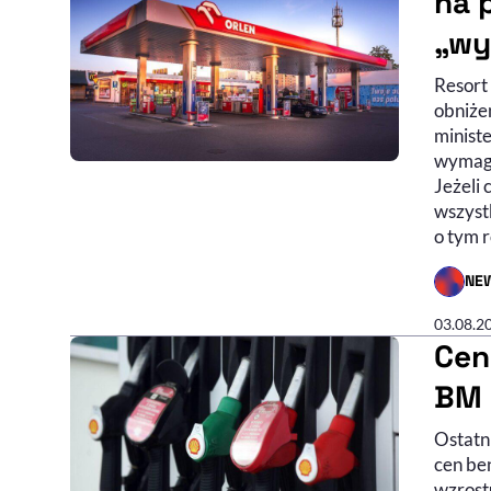
na 
„wy
Resort
obniże
minist
wymaga
Jeżeli
wszyst
o tym 
NE
- AUTO
03.08.2
Cen
BM 
Ostatni
cen ben
wzrost