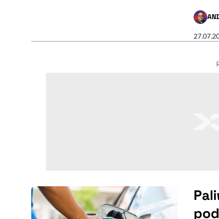
AN
- AUTO
27.07.2
Pal
pod