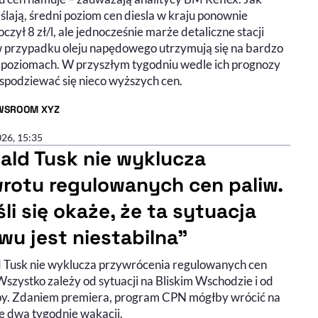
lają, średni poziom cen diesla w kraju ponownie
czył 8 zł/l, ale jednocześnie marże detaliczne stacji
w przypadku oleju napędowego utrzymują się na bardzo
h poziomach. W przyszłym tygodniu wedle ich prognozy
 spodziewać się nieco wyższych cen.
WSROOM XYZ
R ARTYKUŁU - PROFIL
026, 15:35
ald Tusk nie wyklucza
rotu regulowanych cen paliw.
li się okaże, że ta sytuacja
wu jest niestabilna"
 Tusk nie wyklucza przywrócenia regulowanych cen
Wszystko zależy od sytuacji na Bliskim Wschodzie i od
py. Zdaniem premiera, program CPN mógłby wrócić na
ie dwa tygodnie wakacji.