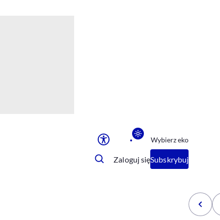
Ułatwienia dostępu
Rozmiar tekstu
Rozmiar tekstu
Rozmiar tekstu
Rozmiar tekstu
Normalny
Duży
Bardzo duży
Opcje wyświetlania
Wybierz eko
Podkreślenie linków
Zatrzymanie animacji
Zaloguj się
Subskrybuj
Odcienie szarości
Ułatwienie czytania