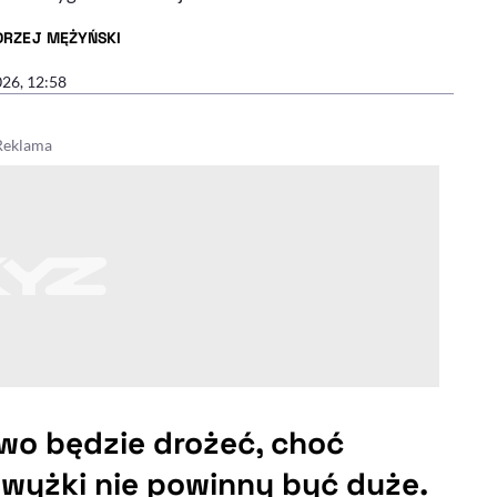
DRZEJ MĘŻYŃSKI
R ARTYKUŁU - PROFIL
026, 12:58
iwo będzie drożeć, choć
wyżki nie powinny być duże.