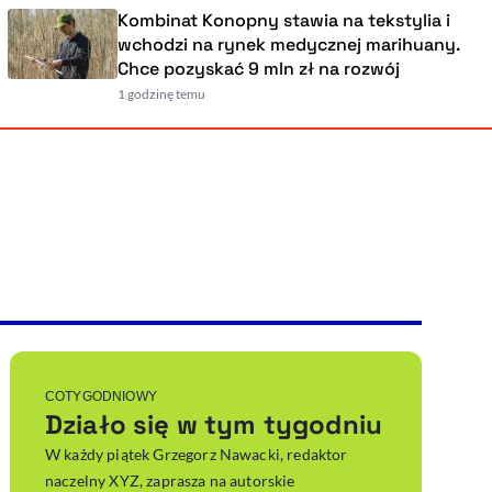
Kombinat Konopny stawia na tekstylia i
wchodzi na rynek medycznej marihuany.
Chce pozyskać 9 mln zł na rozwój
1 godzinę temu
Powiększenie kursora
Resetuj opcje
Ułatwienia dostępności wspierają:
, otwiera się w nowym ok
Sprawdź, jak i dlaczego zwiększamy dostępność
, otwiera się w nowym oknie
Zgłoś problem
Deklaracja dostępności
, otwiera się w nowy