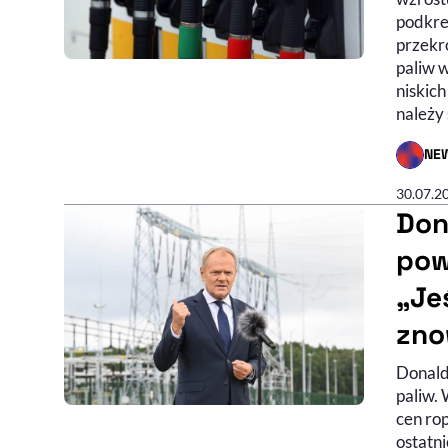
podkreś
przekro
paliw 
niskic
należy
NE
- AUTO
30.07.2
Don
pow
„Jeś
zno
Donald
paliw. 
cen ro
ostatn