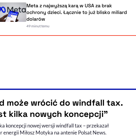
Meta z najwyższą karą w USA za brak
ochrony dzieci. Łącznie to już blisko miliard
dolarów
49 minut temu
d może wrócić do windfall tax.
st kilka nowych koncepcji”
lka koncepcji nowej wersji windfall tax – przekazał
er energii Miłosz Motyka na antenie Polsat News.