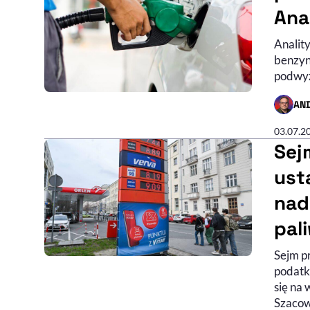
Ana
Analit
benzyn
podwyż
AN
- AUTO
03.07.2
Sej
ust
nad
pal
Sejm p
podatk
się na
Szacow