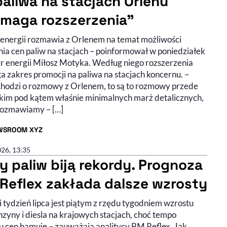
paliwa na stacjach Orlenu
maga rozszerzenia"
 energii rozmawia z Orlenem na temat możliwości
nia cen paliw na stacjach – poinformował w poniedziałek
er energii Miłosz Motyka. Według niego rozszerzenia
 zakres promocji na paliwa na stacjach koncernu. –
 chodzi o rozmowy z Orlenem, to są to rozmowy przede
kim pod kątem właśnie minimalnych marż detalicznych,
rozmawiamy – […]
WSROOM XYZ
R ARTYKUŁU - PROFIL
026, 13:35
y paliw biją rekordy. Prognoza
Reflex zakłada dalsze wzrosty
 tydzień lipca jest piątym z rzędu tygodniem wzrostu
zyny i diesla na krajowych stacjach, choć tempo
u cen hamuje – zauważają analitycy BM Reflex. Jak