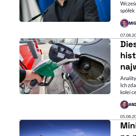
Wcześn
spółek
MIG
- AUTO
07.08.2
Die
his
naj
Anality
Ich zda
kolei 
AN
- AUTO
05.08.2
Min