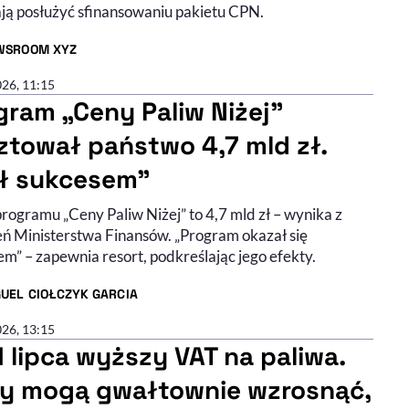
ają posłużyć sfinansowaniu pakietu CPN.
WSROOM XYZ
R ARTYKUŁU - PROFIL
026, 11:15
gram „Ceny Paliw Niżej”
ztował państwo 4,7 mld zł.
ł sukcesem”
rogramu „Ceny Paliw Niżej” to 4,7 mld zł – wynika z
eń Ministerstwa Finansów. „Program okazał się
m” – zapewnia resort, podkreślając jego efekty.
UEL CIOŁCZYK GARCIA
R ARTYKUŁU - PROFIL
026, 13:15
1 lipca wyższy VAT na paliwa.
y mogą gwałtownie wzrosnąć,