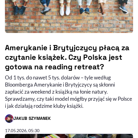
Amerykanie i Brytyjczycy płacą za
czytanie książek. Czy Polska jest
gotowa na reading retreat?
Od 1 tys. do nawet 5 tys. dolarów – tyle według
Bloomberga Amerykanie i Brytyjczycy są skłonni
zapłacić za weekend z książką na łonie natury.
Sprawdzamy, czy taki model mógłby przyjąć się w Polsce
i jak działają rodzime kluby książki.
JAKUB SZYMANEK
- AUTOR ARTYKUŁU - PROFIL
17.05.2026, 05:30