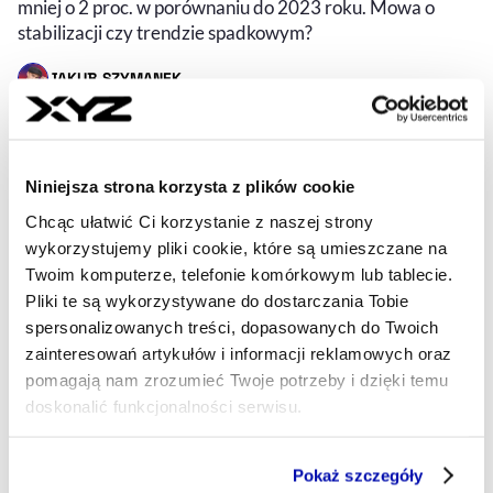
mniej o 2 proc. w porównaniu do 2023 roku. Mowa o
stabilizacji czy trendzie spadkowym?
JAKUB SZYMANEK
- AUTOR ARTYKUŁU - PROFIL
20.04.2025, 07:30
Niniejsza strona korzysta z plików cookie
Chcąc ułatwić Ci korzystanie z naszej strony
wykorzystujemy pliki cookie, które są umieszczane na
Twoim komputerze, telefonie komórkowym lub tablecie.
Pliki te są wykorzystywane do dostarczania Tobie
spersonalizowanych treści, dopasowanych do Twoich
zainteresowań artykułów i informacji reklamowych oraz
pomagają nam zrozumieć Twoje potrzeby i dzięki temu
doskonalić funkcjonalności serwisu.
Część z plików jest niezbędna do prawidłowego działania
Pokaż szczegóły
Trudne czasy dla czytelnictwa. Po
serwisu i jego funkcjonalności.