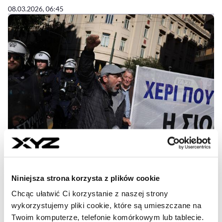
08.03.2026, 06:45
Co piąty Europejczyk dopuszcza
Niniejsza strona korzysta z plików cookie
możliwość dyktatury
Chcąc ułatwić Ci korzystanie z naszej strony
wykorzystujemy pliki cookie, które są umieszczane na
Jedna piąta obywateli w Europie uważa, że w pewnych
Twoim komputerze, telefonie komórkowym lub tablecie.
sytuacjach dyktatura może być lepsza od demokracji,