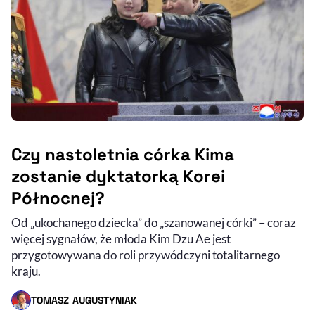
Czy nastoletnia córka Kima
zostanie dyktatorką Korei
Północnej?
Od „ukochanego dziecka” do „szanowanej córki” – coraz
więcej sygnałów, że młoda Kim Dzu Ae jest
przygotowywana do roli przywódczyni totalitarnego
kraju.
TOMASZ AUGUSTYNIAK
- AUTOR ARTYKUŁU - PROFIL